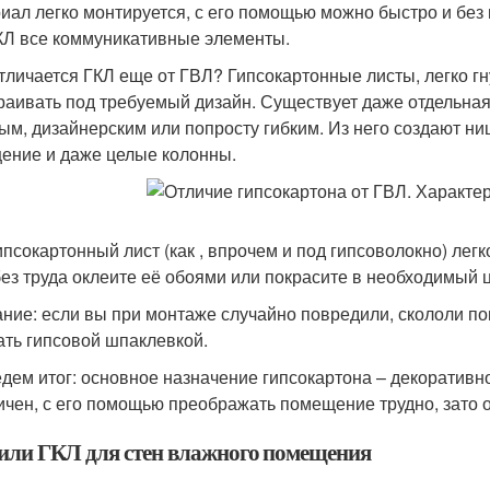
иал легко монтируется, с его помощью можно быстро и без 
КЛ все коммуникативные элементы.
тличается ГКЛ еще от ГВЛ? Гипсокартонные листы, легко гн
раивать под требуемый дизайн. Существует даже отдельная
ым, дизайнерским или попросту гибким. Из него создают ни
ение и даже целые колонны.
ипсокартонный лист (как , впрочем и под гипсоволокно) лег
без труда оклеите её обоями или покрасите в необходимый ц
ние: если вы при монтаже случайно повредили, скололи по
ать гипсовой шпаклевкой.
дем итог: основное назначение гипсокартона – декоративно
ичен, с его помощью преображать помещение трудно, зато о
или ГКЛ для стен влажного помещения