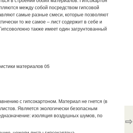
аться в строении обоих материалов. Гипсокартон
репляются между собой посредством гипсовой
обавляют самые разные смеси, которые позволяют
актически то же самое – лист содержит в себе и
. Гипсоволокно также имеет один загрунтованный
внению с гипсокартоном. Материал не гнется (в
листов. Является экологически безопасным
едназначение: изоляция воздушных шумов, по
⇨
ранию, нежели листы гипсокартона.