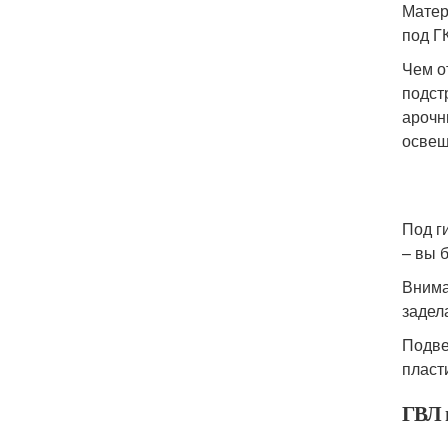
Матер
под Г
Чем о
подст
арочн
освещ
Под г
– вы 
Внима
задел
Подве
пласт
ГВЛ 