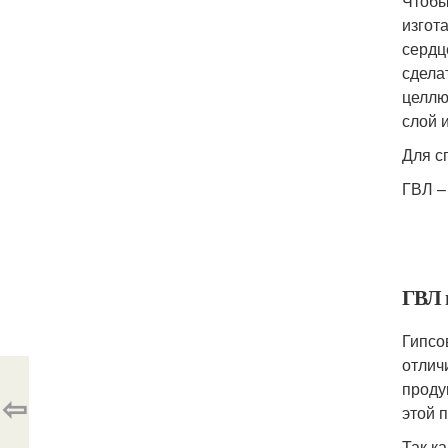
Чтобы
изгот
сердц
сделат
целлю
слой 
Для с
ГВЛ –
ГВЛ 
Гипсо
отлич
проду
⇦
этой 
Так к