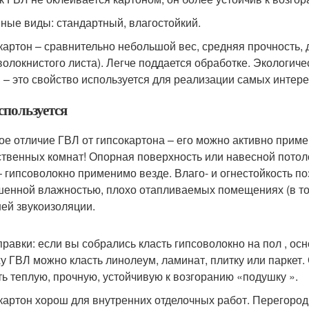
ные виды: стандартный, влагостойкий.
картон – сравнительно небольшой вес, средняя прочность, 
волокнистого листа). Легче поддается обработке. Экологич
я – это свойство используется для реализации самых интер
спользуется
ое отличие ГВЛ от гипсокартона – его можно активно приме
твенных комнат! Опорная поверхность или навесной потол
– гипсоволокно применимо везде. Влаго- и огнестойкость п
енной влажностью, плохо отапливаемых помещениях (в том 
ей звукоизоляции.
правки: если вы собрались класть гипсоволокно на пол , осн
у ГВЛ можно класть линолеум, ламинат, плитку или паркет.
ть теплую, прочную, устойчивую к возгоранию «подушку ».
картон хорош для внутренних отделочных работ. Перегородк