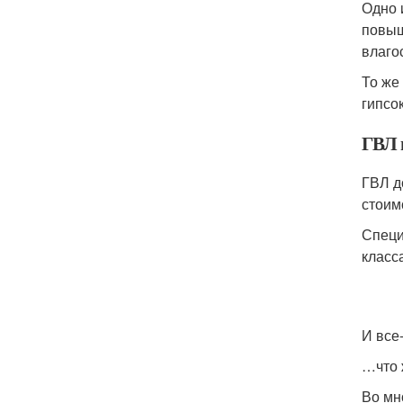
Одно 
повыш
влаго
То же
гипсо
ГВЛ 
ГВЛ д
стоим
Специ
класс
И все
…что 
Во мн