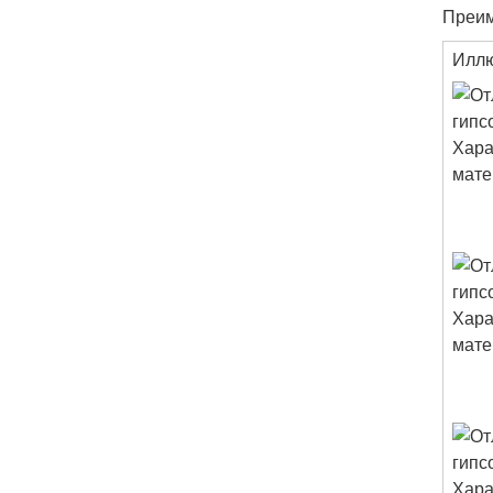
Преим
Илл