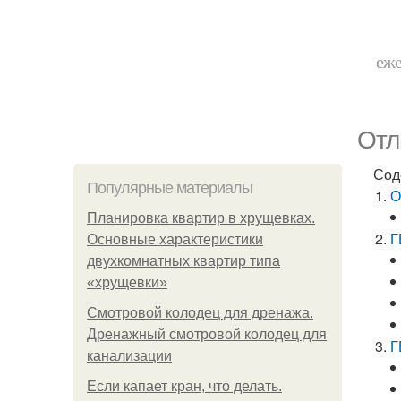
еже
Отл
Сод
Популярные материалы
О
Планировка квартир в хрущевках.
Г
Основные характеристики
двухкомнатных квартир типа
«хрущевки»
Смотровой колодец для дренажа.
Дренажный смотровой колодец для
Г
канализации
Если капает кран, что делать.