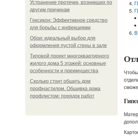
Устранение протечек, возникших по
Г
другим причинам
Г
Гексикон: Эффективное средство
для борьбы с инфекциями
В
Обои: идеальный выбор для
оформления пустой стены в зале
Отл
Типовой проект многоквартирного
жилого дома 5 этажей: основные
особенности и преимущества
Чтобы
отдел
Сколько стоит обшить дом
сможе
профнастилом. Обшивка дома
профлистом: порядок работ
Гипс
Матер
допол
Карто