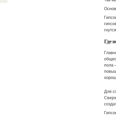
Основ
Гипсо
гипсо
гнутс
Где и
Главн
общес
пола 
повыш
хорош
Для с
Сверх
созда
Гипсо