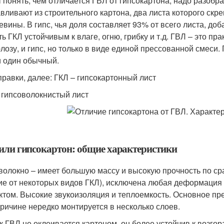
 понять, чем отличается ГВЛ от гипсокартона, надо разобр
авливают из строительного картона, два листа которого ск
евины. В гипс, чья доля составляет 93% от всего листа, д
ь ГКЛ устойчивым к влаге, огню, грибку и т.д. ГВЛ – это пр
лозу, и гипс, но только в виде единой прессованной смеси
и один обычный.
правки, далее: ГКЛ – гипсокартонный лист
 гипсоволокнистый лист
или гипсокартон: общие характеристики
волокно – имеет большую массу и высокую прочность по сра
ие от некоторых видов ГКЛ), исключена любая деформация 
ктом. Высокие звукоизоляция и теплоемкость. Основное пр
причине нередко монтируется в несколько слоев.
ак ГВЛ не оклеивается картоном, он более устойчив к возго