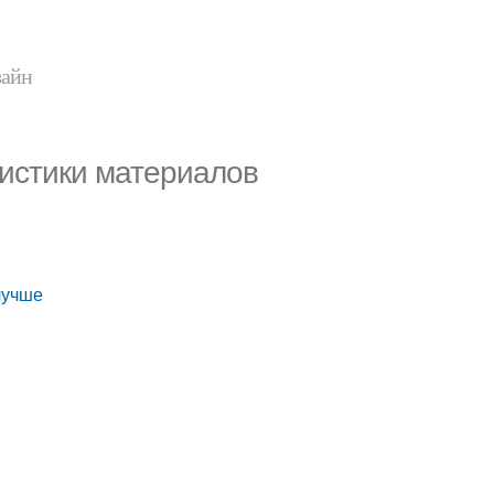
зайн
ристики материалов
лучше
е