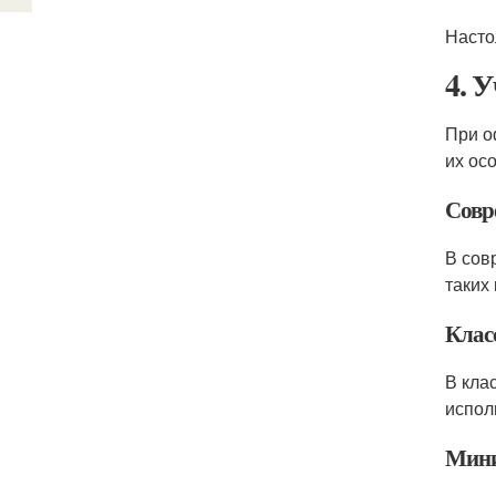
Насто
4. 
При о
их ос
Совр
В сов
таких 
Клас
В кла
испол
Мин