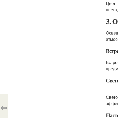
Цвет 
цвета
3. 
Освещ
атмос
Встр
Встро
предм
Свет
Свето
эффек
⇦
Наст