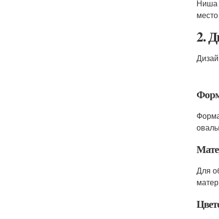
Ниша 
место
2. 
Дизай
Форм
Форма
оваль
Мате
Для о
матер
Цвет