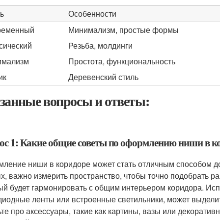
ь
Особенности
ременный
Минимализм, простые формы
сический
Резьба, молдинги
имализм
Простота, функциональность
ик
Деревенский стиль
занные вопросы и ответы:
ос 1: Какие общие советы по оформлению ниши в к
ление ниши в коридоре может стать отличным способом до
х, важно измерить пространство, чтобы точно подобрать р
ый будет гармонировать с общим интерьером коридора. Исп
диодные ленты или встроенные светильники, может выделит
ьте про аксессуары, такие как картины, вазы или декорати