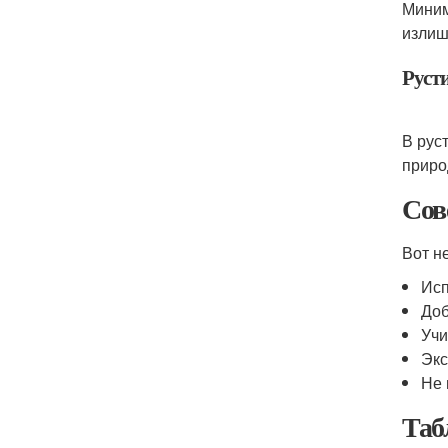
Миним
излиш
Руст
В рус
приро
Сов
Вот н
Исп
Доб
Учи
Экс
Не 
Таб