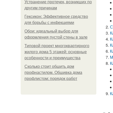
Устранение протечек, возникших по
другим причинам
Гексикон: Эффективное средство
для борьбы с инфекциями
С
Обои: идеальный выбор для
К
оформления пустой стены в зале
К
К
Типовой проект многоквартирного
К
жилого дома 5 этажей: основные
М
особенности и преимущества
К
Сколько стоит обшить дом
профнастилом. Обшивка дома
профлистом: порядок работ
К