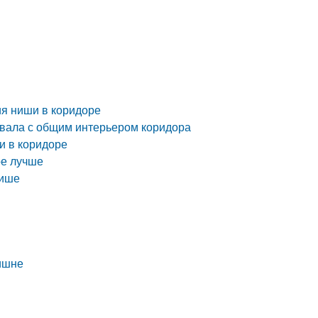
ия ниши в коридоре
овала с общим интерьером коридора
и в коридоре
ое лучше
нише
лишне