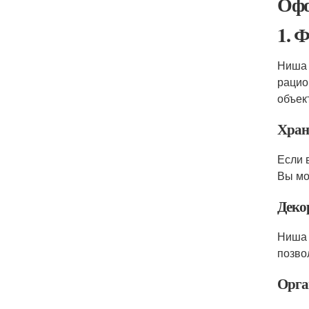
Офо
1. 
Ниша 
рацио
объек
Хран
Если 
Вы мо
Деко
Ниша 
позво
Орга