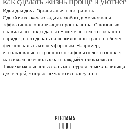
как сделать жизнь проще и уютнее
Идеи для дома Организация пространства
Одной из ключевых задач в любом доме является
эффективная организация пространства. С помощью
Французский стиль
Лайм в разных стилях
правильного подхода вы сможете не только сохранить
порядок, но и сделать ваше жилое пространство более
функциональным и комфортным. Например,
использование встроенных шкафов и полок позволяет
Спальни в современном
Популярные стили
максимально использовать каждый уголок комнаты.
стиле
Также можно использовать многоуровневые хранилища
для вещей, которые не часто используются.
Романтический стиль
Модные стили
Стили для светлой
спальни