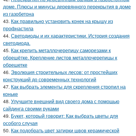
доме. Плюсы и минусы деревянного перекрытия в доме
из газобетона
43.
Как правильно установить конек на крышу из
профнастила
44.
Светодиоды и их характеристики. История создания
светодиода.
45.
Как крепить металлочерепицу саморезами к
обрешётке. Крепление листов металлочерепицы к
обрешетке
46.
Эволюция строительных лесов: от простейших
конструкций до современных технологий
47.
Как выбрать элементы для скрепления стропил на
коньке
48.
Улучшите внешний вид своего дома с помощью
сайдинга своими руками
49.
Букет, который говорит: Как выбрать цветы для
особого случая
50.
Как подобрать цвет затирки швов керамической