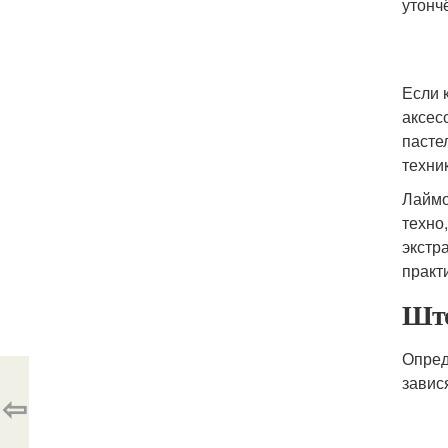
утонч
Если 
аксес
пасте
техник
Лаймо
техно
экстр
практ
Што
Опред
завис
⇦