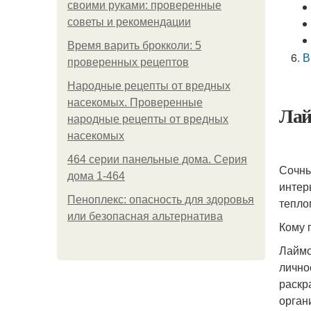
своими руками: проверенные
советы и рекомендации
Время варить брокколи: 5
В
проверенных рецептов
Народные рецепты от вредных
насекомых. Проверенные
Лай
народные рецепты от вредных
насекомых
464 серии панельные дома. Серия
Сочны
дома 1-464
интер
Пеноплекс: опасность для здоровья
тепло
или безопасная альтернатива
Кому 
Лаймо
лично
раскр
орган