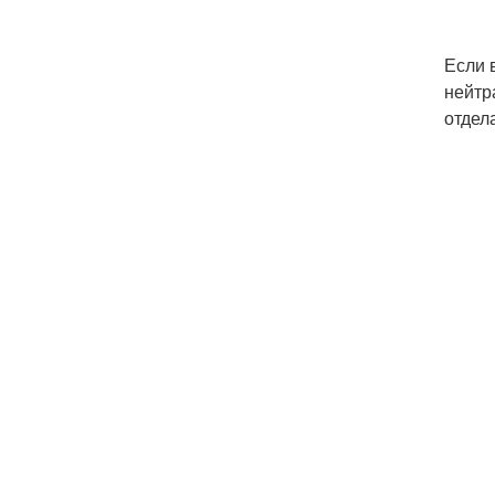
Если 
нейтр
отдел