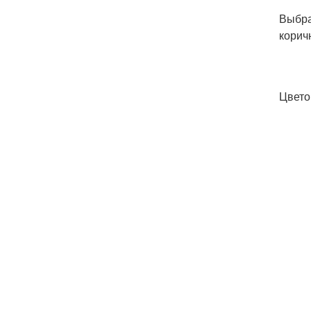
Выбра
корич
Цвето