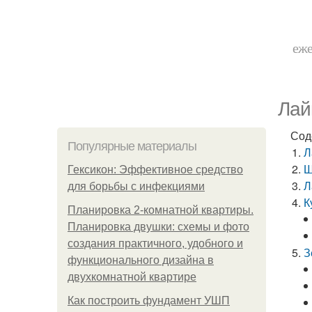
еже
Лай
Сод
Популярные материалы
Л
Ш
Гексикон: Эффективное средство
Л
для борьбы с инфекциями
К
Планировка 2-комнатной квартиры.
Планировка двушки: схемы и фото
создания практичного, удобного и
З
функционального дизайна в
двухкомнатной квартире
Как построить фундамент УШП