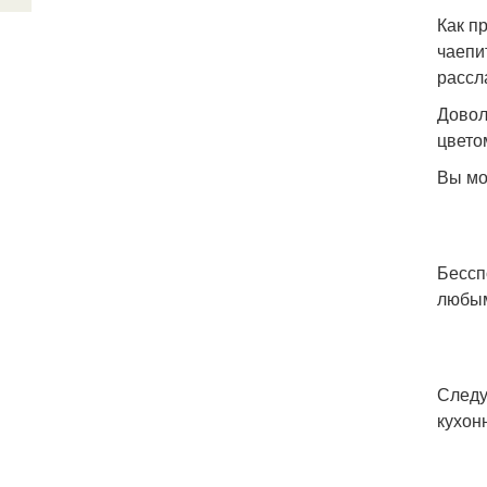
Как п
чаепи
рассл
Довол
цвето
Вы мо
Бессп
любым
Следу
кухон