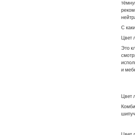
тёмну
реком
нейтр
С как
Цвет 
Это к
смотр
испол
и меб
Цвет 
Комби
шипуч
Цвет 