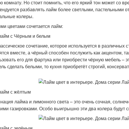
ю комнату. Но стоит помнить, что его яркий тон может со в
ендуется разбавлять лайм более светлыми, пастельными от
альные колеры.
ими цветами сочетается лайм:
лайм с Чёрным и белым
лассическое сочетание, которое используется в различных 
ятся вместе, а чёрный способен послужить как акцентом, 
ьзовать его для фартука или приобрести чёрную мебель – эт
ель сделать белыми, то кухня приобретёт строгий, консерва
лайм с жёлтым
нация лайма и лимонного света – это очень сочная, солнечн
ими газировками. Особо выигрышно эти два колера будут с
лайм с зелёным