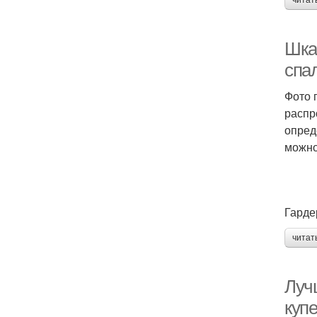
читат
Шка
спа
Фото 
распр
опред
можно
Гарде
читат
Луч
купе