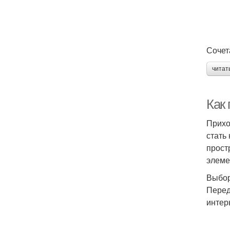
Сочет
читат
Как
Прихо
стать
прост
элеме
Выбор
Перед
интер