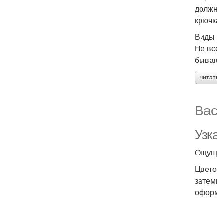
должн
крючк
Виды
Не вс
бываю
читат
Вас
Узк
Ощуще
Цвето
затем
оформ