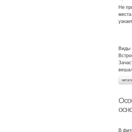
Не пр
места
узнает
Виды 
Встро
Зачас
вешал
читат
Осо
осн
В фит