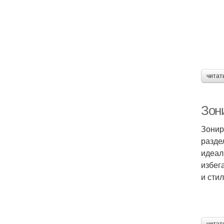
читат
Зон
Зонир
разде
идеал
избег
и стил