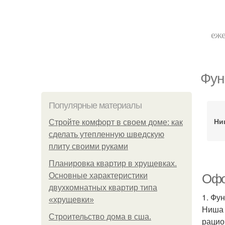
еже
Фун
Популярные материалы
Ни
Стройте комфорт в своем доме: как
сделать утепленную шведскую
плиту своими руками
Планировка квартир в хрущевках.
Основные характеристики
Офо
двухкомнатных квартир типа
1. Фу
«хрущевки»
Ниша 
Строительство дома в сша.
рацио