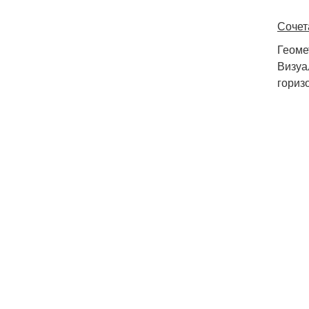
Сочет
Геоме
Визуа
гориз