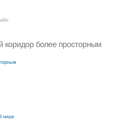
зайн
ой коридор более просторным
осторным
ой нише