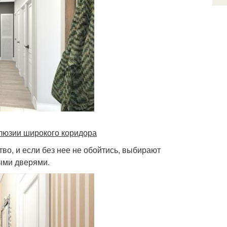
люзии широкого коридора
тво, и если без нее не обойтись, выбирают
ными дверями.