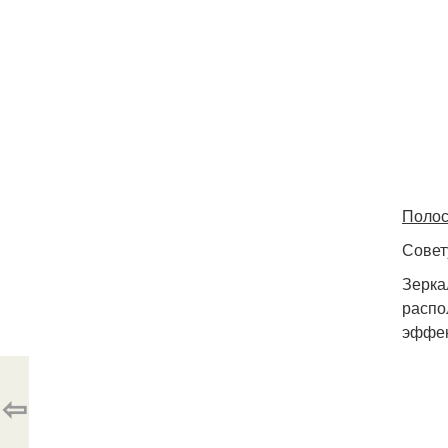
Полос
Совет
Зерка
распо
эффек
⇦