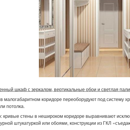
енный шкаф с зеркалом, вертикальные обои и светлая пал
в малогабаритном коридоре переоборудуют под систему хр
или потолка.
: кривые стены в нешироком коридоре выравнивают исклю
турной штукатуркой или обоями, конструкции из ГКЛ «съеда