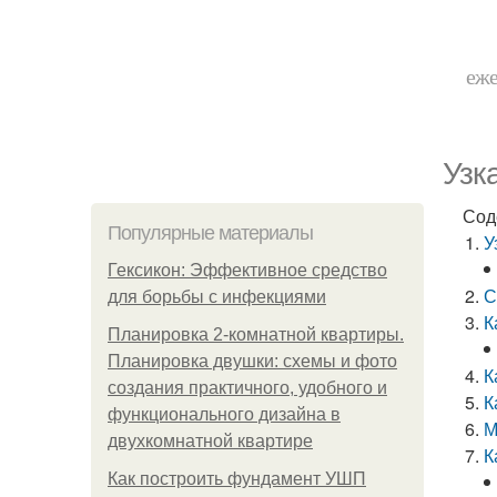
еже
Узк
Сод
Популярные материалы
У
Гексикон: Эффективное средство
С
для борьбы с инфекциями
К
Планировка 2-комнатной квартиры.
Планировка двушки: схемы и фото
К
создания практичного, удобного и
К
функционального дизайна в
М
двухкомнатной квартире
К
Как построить фундамент УШП