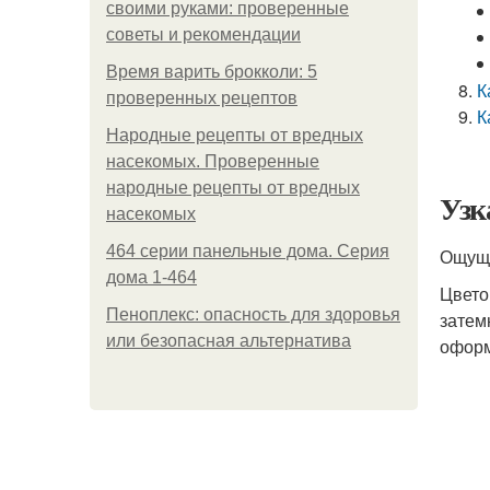
своими руками: проверенные
советы и рекомендации
Время варить брокколи: 5
К
проверенных рецептов
К
Народные рецепты от вредных
насекомых. Проверенные
народные рецепты от вредных
Узк
насекомых
464 серии панельные дома. Серия
Ощуще
дома 1-464
Цвето
Пеноплекс: опасность для здоровья
затем
или безопасная альтернатива
оформ