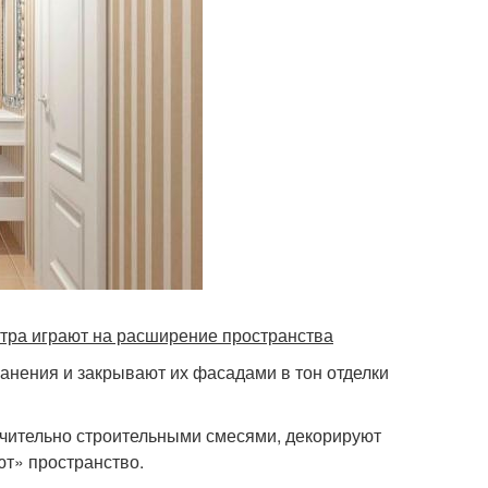
итра играют на расширение пространства
анения и закрывают их фасадами в тон отделки
чительно строительными смесями, декорируют
ют» пространство.