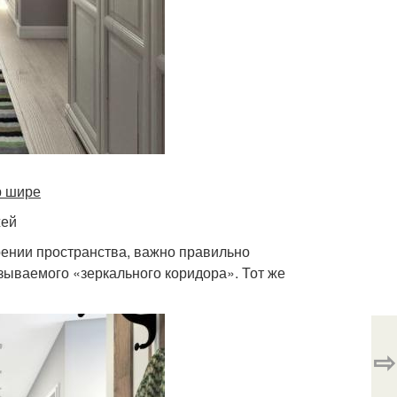
р шире
жей
ении пространства, важно правильно
зываемого «зеркального коридора». Тот же
⇨