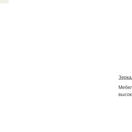
Зерка
Мебел
высок