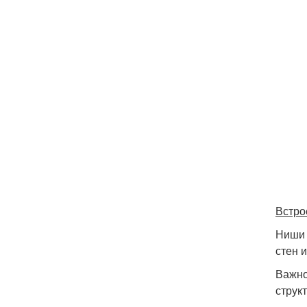
Встро
Ниши 
стен 
Важно
струк