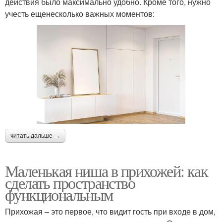
действия было максимально удобно. Кроме того, нужно
учесть ещенесколько важных моментов:
Стен в прихожей
Ниши из гипсокартона
Идеи для узкой
Гипсокартон для ниш
прихожей
Идеи для прихожей
Решения для прихожей
читать дальше →
Маленькая ниша в прихожей: как
Идеи для
сделать пространство
Идея для прихожей
вместительной
функциональным
прихожей
Прихожая – это первое, что видит гость при входе в дом,