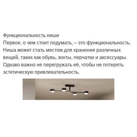
Прихожая с нишей
Прихожая с помощью
Функциональность ниши
Первое, о чем стоит подумать, – это функциональность.
Ниша может стать местом для хранения различных
Полка в прихожей
Гамма для ниши
вещей, таких как обувь, зонты, перчатки и аксессуары.
Однако важно не перегружать её, чтобы не потерять
эстетическую привлекательность.
Элементы для ниши
Рыночная ниша
Ниши от сегмента
Рыночные ниши