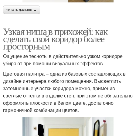
Ниша в стене
Ниши в прихожую
читать дальше →
Узкая ниша в прихожей: как
сделать свой коридор более
Одежда в прихожей
просторным
Ощущение тесноты в действительно узком коридоре
убирают при помощи визуальных эффектов.
Цветовая палитра – одна из базовых составляющих в
дизайне интерьера любого помещения. Высветлить
затемненные участки коридора можно, применив
светлые оттенки в отделке стен, при этом не обязательно
оформлять плоскости в белом цвете, достаточно
гармоничной комбинации цветов.