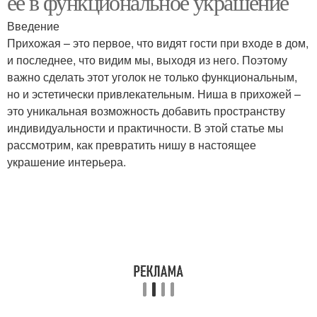
её в функциональное украшение
Введение
Прихожая – это первое, что видят гости при входе в дом,
и последнее, что видим мы, выходя из него. Поэтому
Узкая ниша
Гамма для узкой ниши
важно сделать этот уголок не только функциональным,
но и эстетически привлекательным. Ниша в прихожей –
это уникальная возможность добавить пространству
индивидуальности и практичности. В этой статье мы
Занавески для узкой
Жалюзи в узкой нише
рассмотрим, как превратить нишу в настоящее
ниши
украшение интерьера.
Ниши по назначению
Стиль для ниши
Решения для ниши
Освещение в нише