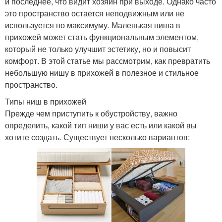
и последнее, что видит хозяин при выходе. Однако часто
Прихожая из
это пространство остается неподвижным или не
Идеи для прихожих
гипсокартона
используется по максимуму. Маленькая ниша в
прихожей может стать функциональным элементом,
который не только улучшит эстетику, но и повысит
комфорт. В этой статье мы рассмотрим, как превратить
Декоративные ниши
Ниши с полочками
небольшую нишу в прихожей в полезное и стильное
пространство.
Типы ниш в прихожей
Прежде чем приступить к обустройству, важно
Ниша под телевизор
Ниша под батарею
определить, какой тип ниши у вас есть или какой вы
хотите создать. Существует несколько вариантов:
Неудачная ниша
Просторная прихожая