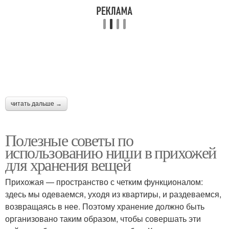
Элегантные прихожие
Прихожие с нишей
Подсветки для
Материалы для ниш
прихожей
читать дальше →
Полезные советы по
Ниша с подсветкой
Гамма для прихожей
использованию ниши в прихожей
для хранения вещей
Прихожая — пространство с четким функционалом:
здесь мы одеваемся, уходя из квартиры, и раздеваемся,
Прихожая с подсветкой
Хранения в прихожей
возвращаясь в нее. Поэтому хранение должно быть
организовано таким образом, чтобы совершать эти