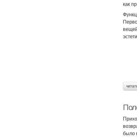
как п
Функц
Перво
вещей
эстет
читат
Пол
Прихо
возвр
было 