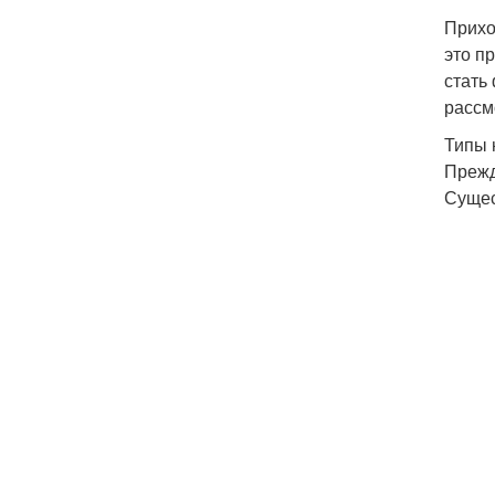
Прихо
это п
стать
рассм
Типы 
Прежд
Сущес