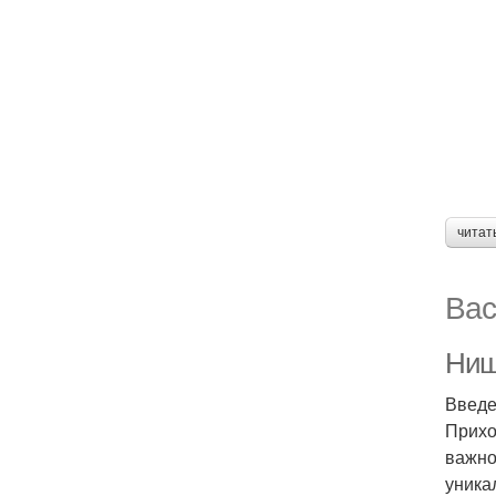
читат
Вас
Ниш
Введ
Прихо
важно
уника