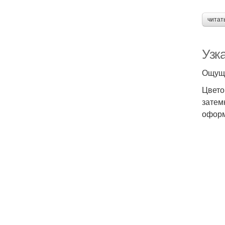
читат
Узк
Ощуще
Цвето
затем
оформ