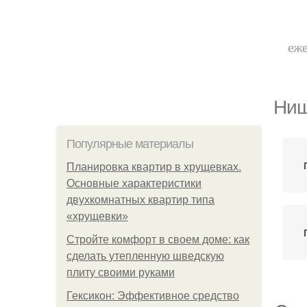
еже
Ниш
Популярные материалы
Планировка квартир в хрущевках.
Основные характеристики
двухкомнатных квартир типа
«хрущевки»
Стройте комфорт в своем доме: как
сделать утепленную шведскую
плиту своими руками
Гексикон: Эффективное средство