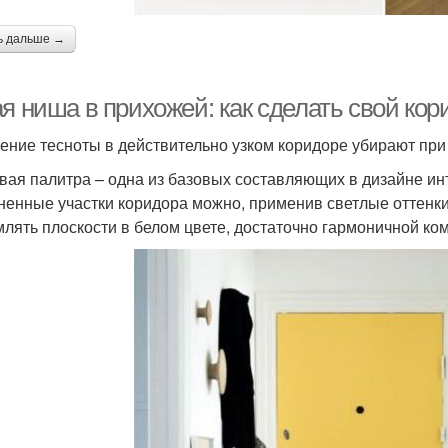
ь дальше →
ая ниша в прихожей: как сделать свой ко
ние тесноты в действительно узком коридоре убирают пр
вая палитра – одна из базовых составляющих в дизайне и
ненные участки коридора можно, применив светлые оттенки 
лять плоскости в белом цвете, достаточно гармоничной ко