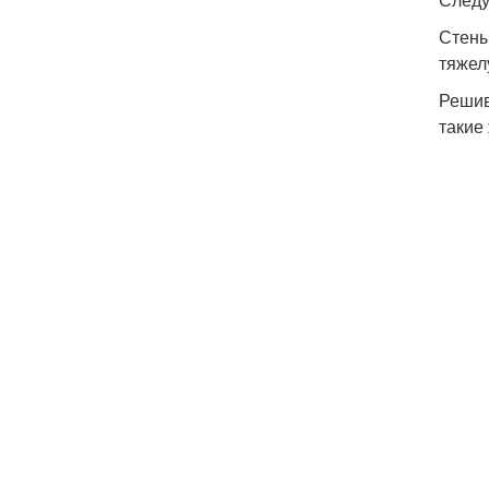
Стены
тяжел
Решив
такие