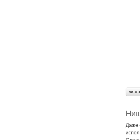
читат
Ниш
Даже 
испол
Следу