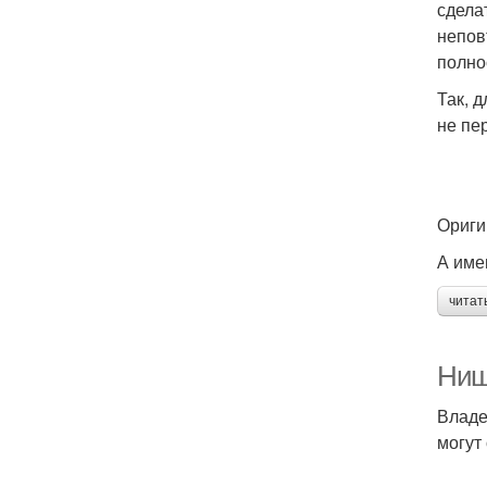
сдела
непов
полно
Так, 
не пе
Ориги
А име
читат
Ниш
Владе
могут