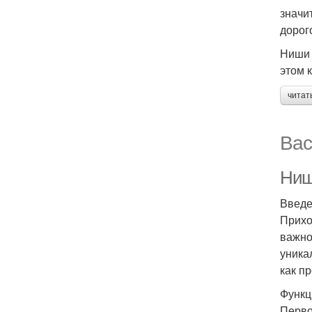
значи
дорог
Ниши 
этом 
читат
Вас
Ниш
Введ
Прихо
важно
уника
как п
Функц
Перво