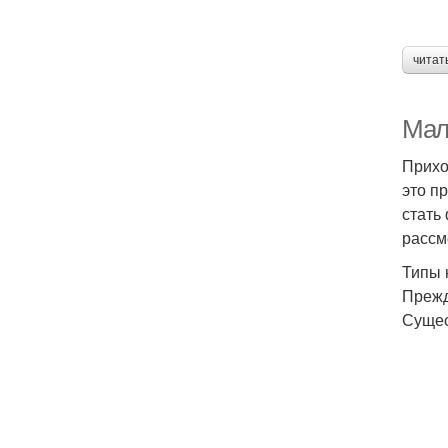
читат
Мал
Прихо
это п
стать
рассм
Типы 
Прежд
Сущес