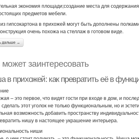
тельная экономия площади;создание места для содержания
остоящих предметов мебели.
из гипсокартона в прихожей могут быть дополнены полками
конструкция очень похожа на стеллаж в готовом виде.
ь дальше →
 может заинтересовать
а в прихожей: как превратить её в функ
ение
жая – это первое, что видят гости при входе в дом, и после
 сделать этот уголок не только функциональным, но и эсте
льная возможность добавить пространству индивидуальности
ревратить нишу в настоящее украшение интерьера.
иональность ниши
е, о чем стоит подумать, – это функциональность. Ниша мо