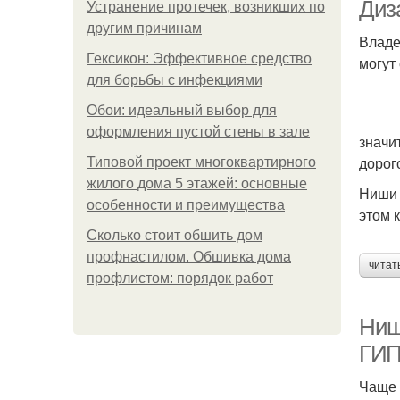
Диз
Устранение протечек, возникших по
другим причинам
Владе
Гексикон: Эффективное средство
могут
для борьбы с инфекциями
Обои: идеальный выбор для
оформления пустой стены в зале
значи
дорог
Типовой проект многоквартирного
жилого дома 5 этажей: основные
Ниши 
особенности и преимущества
этом 
Сколько стоит обшить дом
профнастилом. Обшивка дома
читат
профлистом: порядок работ
Ниш
ГИП
Чаще 