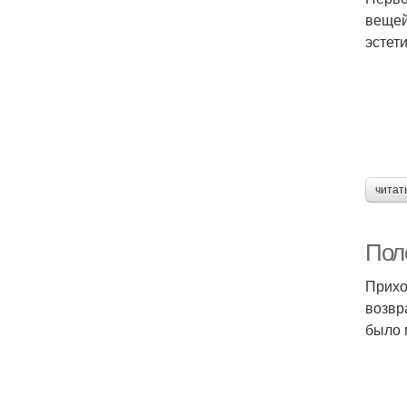
вещей
эстет
читат
Пол
Прихо
возвр
было 