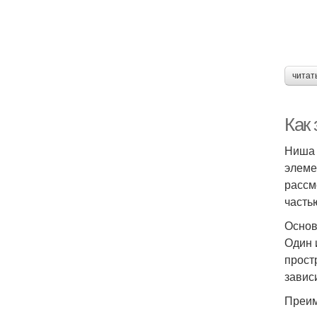
читат
Как
Ниша 
элеме
рассм
часть
Основ
Один 
прост
завис
Преим