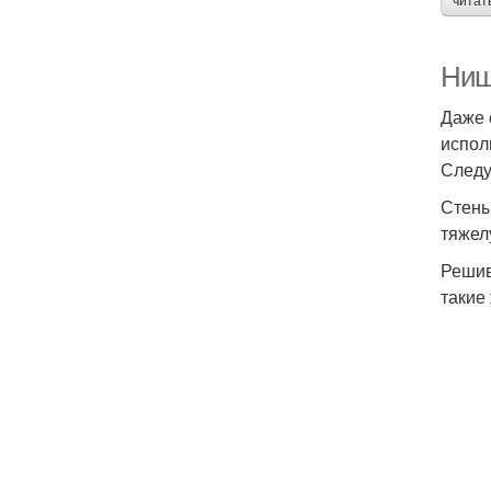
читат
Ниш
Даже 
испол
Следу
Стены
тяжел
Решив
такие