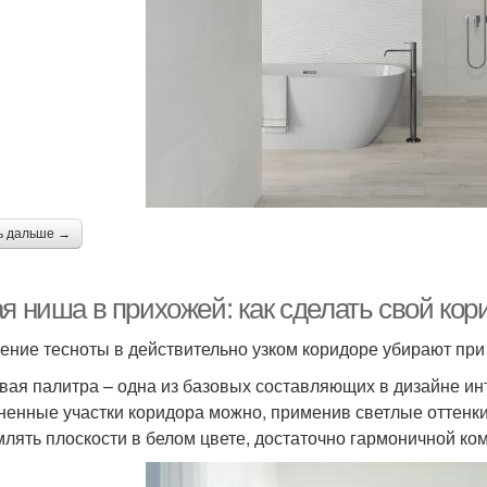
ь дальше →
ая ниша в прихожей: как сделать свой ко
ние тесноты в действительно узком коридоре убирают пр
вая палитра – одна из базовых составляющих в дизайне и
ненные участки коридора можно, применив светлые оттенки 
лять плоскости в белом цвете, достаточно гармоничной ко