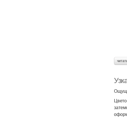
читат
Узк
Ощуще
Цвето
затем
оформ