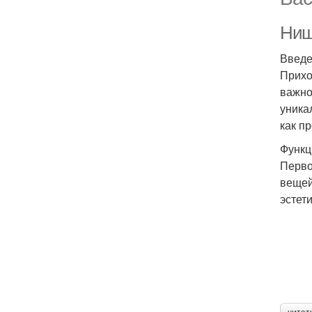
Ниш
Введ
Прихо
важно
уника
как п
Функц
Перво
вещей
эстет