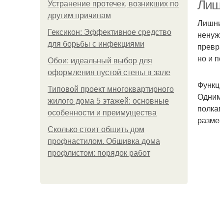
Лиш
Устранение протечек, возникших по
другим причинам
Лишни
Гексикон: Эффективное средство
ненуж
для борьбы с инфекциями
превр
но и 
Обои: идеальный выбор для
оформления пустой стены в зале
Функц
Типовой проект многоквартирного
Одним
жилого дома 5 этажей: основные
полка
особенности и преимущества
разме
Сколько стоит обшить дом
профнастилом. Обшивка дома
профлистом: порядок работ