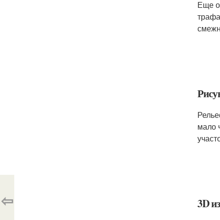
Еще о
трафа
смежн
Рису
Релье
мало 
участ
⇦
3D и