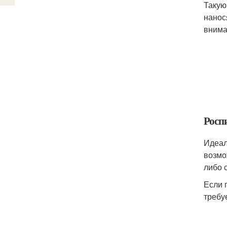
Такую
нанос
внима
Росп
Идеал
возмо
либо 
Если 
требу