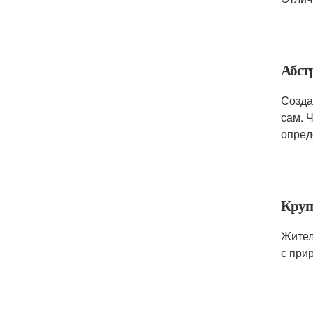
Абст
Созда
сам. 
опред
Круп
Жител
с при