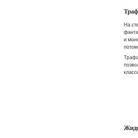
Траф
На ст
фанта
и мон
потом
Трафа
позво
класс
Жидк