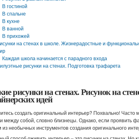
В гостиной
В спальне
В кухне
В ванной
В прихожей
исунки на стенах в школе. Жизнерадостные и функциональ
ир
Каждая школа начинается с парадного входа
илуэтные рисунки на стенах. Подготовка трафарета
кие рисунки на стенах. Рисунок на сте
айнерских идей
итесь создать оригинальный интерьер? Похвально! Часто
и между собой, словно близнецы. Однако, если проявить фа
 из необычных инструментов создания оригинального интер
ный способ оживить интерьер – это рисунки на стенах. Но 