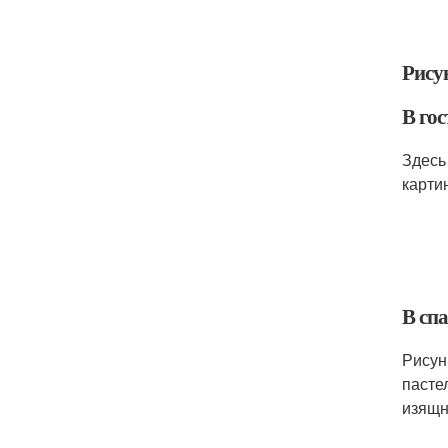
Рису
В го
Здесь
карти
В сп
Рисун
пасте
изящн