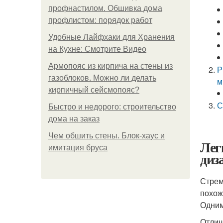
профнастилом. Обшивка дома
профлистом: порядок работ
Удобные Лайфхаки для Хранения
на Кухне: Смотрите Видео
Армопояс из кирпича на стены из
Р
газоблоков. Можно ли делать
м
кирпичный сейсмопояс?
С
Быстро и недорого: строительство
дома на заказ
Чем обшить стены. Блок-хаус и
Лег
имитация бруса
диз
Стрем
похож
Одним
Отлич