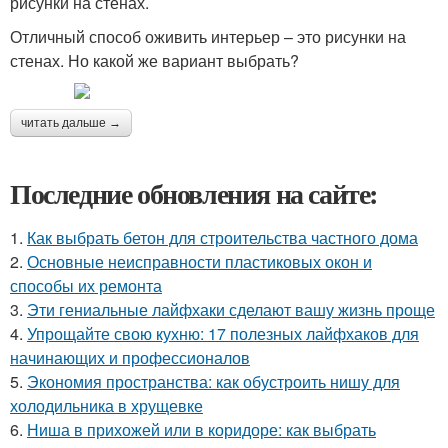
рисунки на стенах.
Отличный способ оживить интерьер – это рисунки на
стенах. Но какой же вариант выбрать?
читать дальше →
Последние обновления на сайте:
1.
Как выбрать бетон для строительства частного дома
2.
Основные неисправности пластиковых окон и
способы их ремонта
3.
Эти гениальные лайфхаки сделают вашу жизнь проще
4.
Упрощайте свою кухню: 17 полезных лайфхаков для
начинающих и профессионалов
5.
Экономия пространства: как обустроить нишу для
холодильника в хрущевке
6.
Ниша в прихожей или в коридоре: как выбрать