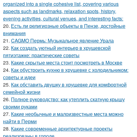
organized into a single cohesive list, covering various
aspects such as landmarks, relaxation spots, history,
evening activities, cultural venues, and interesting facts:
20.
Есть ли религиозные объекты в Пензе, достойные
внимания
21.
CAGMO Пермь: Музыкальное явление Урала
22.
Как создать уютный интерьер в хрущевской
пятиэтажке: практические советы
23.
Какие скрытые места стоит посмотреть в Москве
24.
Как обустроить кухню в хрущевке с холодильником:
советы и идеи
25.
Как обставить двушку в хрущевке для комфортной
семейной жизни
26.
Полное руководство: как утеплить скатную крышу
своими руками
27.
Какие необычные и малоизвестные места можно
найти в Перми
28.
Какие современные архитектурные проекты
реализованы в городе