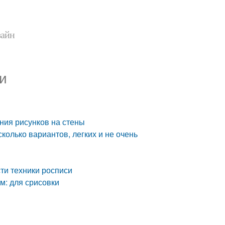
зайн
и
ния рисунков на стены
сколько вариантов, легких и не очень
сти техники росписи
м: для срисовки