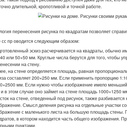
точно длительной, кропотливой и точной работе.
логия перенесения рисунка по квадратам позволяет справ
 сс пр оводится следующим образом:
готовленный эскиз расчерчивается на квадраты, обычно и
40 или 50×50 мм. Круглые числа берутся для того, чтобы у
енесении на стену.
ее, на стене определяется площадь, равная пропорционал
иза составляет 200×250 мм. Если применить пропорцию 1:10
0×2500 мм. Если нужно чтобы изображение имело меньший 
, и в этом случае оно займет на стене площадь 1000×1250 м
сток на стене, отведенный под рисунок, также разбивается н
бражение. Смысл деления рисунка на отдельные участки сос
бражение с маленького листа на большую площадь стены. П
дратов, в котором находится часть общего изображения. П
рными пунктами.