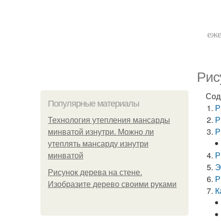
еже
Рис
Сод
Популярные материалы
Р
Р
Технология утепления мансарды
Р
минватой изнутри. Можно ли
утеплять мансарду изнутри
Р
минватой
Э
Рисунок дерева на стене.
Р
Изобразите дерево своими руками
К