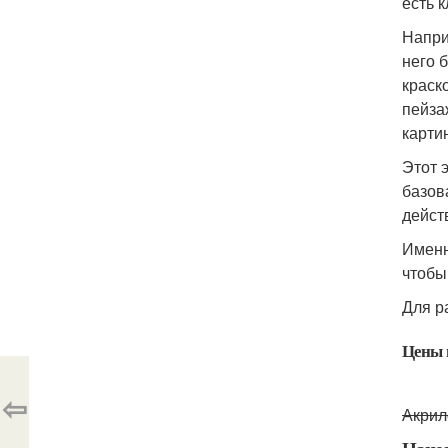
есть 
Напри
него 
краск
пейза
карти
Этот 
базов
дейст
Именн
чтобы
Для р
Цены 
⇦
Акрил