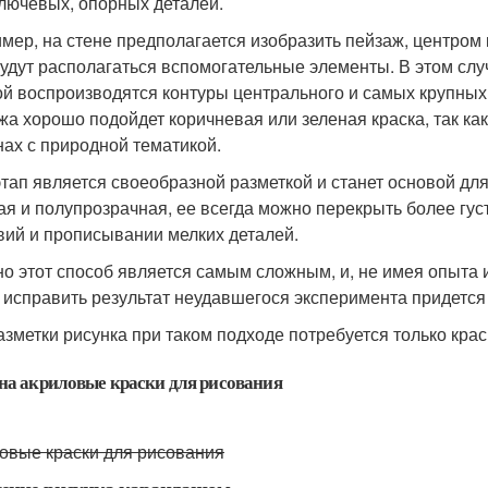
ключевых, опорных деталей.
мер, на стене предполагается изобразить пейзаж, центром к
будут располагаться вспомогательные элементы. В этом сл
ой воспроизводятся контуры центрального и самых крупны
жа хорошо подойдет коричневая или зеленая краска, так ка
нах с природной тематикой.
этап является своеобразной разметкой и станет основой для
ая и полупрозрачная, ее всегда можно перекрыть более г
вий и прописывании мелких деталей.
о этот способ является самым сложным, и, не имея опыта и 
 исправить результат неудавшегося эксперимента придется
азметки рисунка при таком подходе потребуется только краск
на акриловые краски для рисования
овые краски для рисования