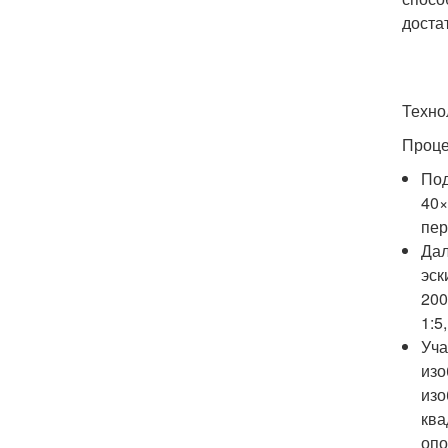
доста
Техно
Проце
Под
40×
пер
Дал
эск
200
1:5
Уча
изо
изо
ква
опо