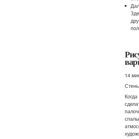
Дал
Зде
дру
пол
Рис
вар
14 ми
Стен
Когда
сдела
палоч
спаль
атмос
худож