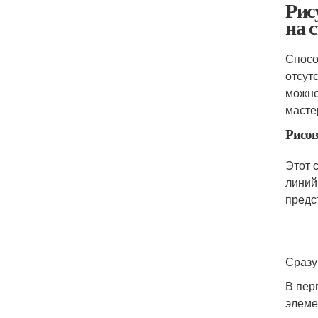
Рис
на 
Спосо
отсут
можно
масте
Рисов
Этот 
линий
предс
Сразу
В пер
элеме