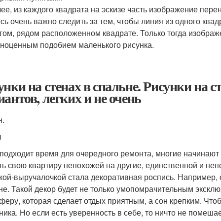
ее, из каждого квадрата на эскизе часть изображение пере
сь очень важно следить за тем, чтобы линия из одного кв
гом, рядом расположенном квадрате. Только тогда изображе
ноценным подобием маленького рисунка.
унки на стенах в спальне. Рисунки на с
иантов, легких и не очень
н.
ы
 подходит время для очередного ремонта, многие начинают
ть свою квартиру непохожей на другие, единственной и не
кой-выручалочкой стала декоративная роспись. Например, 
не. Такой декор будет не только умопомрачительным эксклю
феру, которая сделает отдых приятным, а сон крепким. Что
ника. Но если есть уверенность в себе, то ничто не помеш