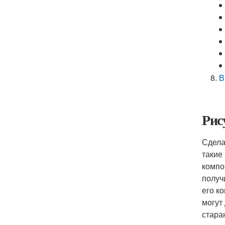
В
Рис
Сдела
такие
компо
получ
его к
могут
стара