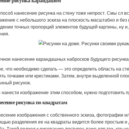
ение рисунка карандашом
способ нанесение рисунка на стену тоже непрост. Смы сл вс
ажение с небольшого эскиза на плоскость масштабно и без
дении точных пропорций элементов будущей картины, ну и,
ния.
чное нанесение карандашных набросков будущего рисунка
е, что необходимо сделать — это определить область на сте
ить точками или крестиками. Затем, внутри выделенной пл
нный рисунок.
 нанести изображение этим способом, нужно подготовить пр
есение рисунка по квадратам
есение изображения с собственного эскиза, фотографии ил
ощью разделения ее на квадраты видится более простым 
ба. Такой подход к рисованию доступен даже для тех, кто не