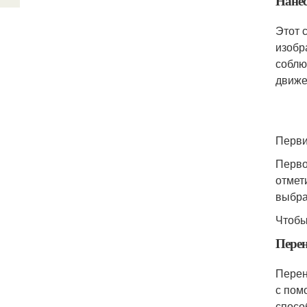
Нанес
Этот 
изобр
соблю
движе
Перви
Перво
отмет
выбра
Чтобы
Перен
Перен
с пом
спосо