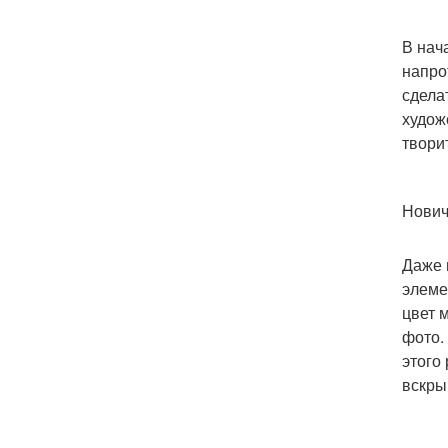
В нач
напро
сдела
худож
твори
Нович
Даже 
элеме
цвет 
фото.
этого
вскры