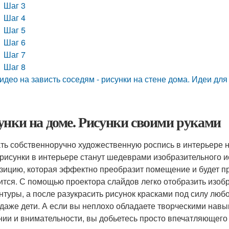
Шаг 3
Шаг 4
Шаг 5
Шаг 6
Шаг 7
Шаг 8
идео на зависть соседям - рисунки на стене дома. Идеи для
унки на доме. Рисунки своими руками
ть собственноручно художественную роспись в интерьере не 
 рисунки в интерьере станут шедеврами изобразительного и
зицию, которая эффектно преобразит помещение и будет п
ится. С помощью проектора слайдов легко отобразить изоб
онтуры, а после разукрасить рисунок красками под силу лю
 даже дети. А если вы неплохо обладаете творческими нав
нии и внимательности, вы добьетесь просто впечатляющего 