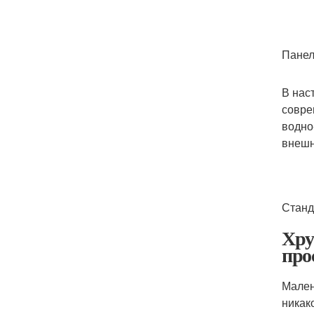
Панел
В нас
совре
водно
внешн
Станд
Хру
про
Мален
никак