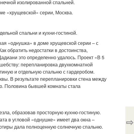
лнечной изолированной спальней.
ме «хрущевской» серии, Москва.
ельной спальни и кухни-гостиной.
овая «однушка» в доме хрущевской серии – с
Как обратить недостатки в достоинства,
адиани это определенно удалось. Проект «В 5
лшебству: перепланировка двухкомнатной
стиную и отдельную спальню с гардеробом.
квы. В результате перепланировки стена между
ую. Половина бывшей комнаты стала
езла, образовав просторную кухню-гостиную.
⇨
та в угловой «однушке» имеет два окна –
вартиры дала полноценную солнечную спальню.