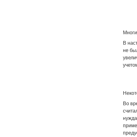
Многи
В нас
не бы
увели
учето
Некот
Во вр
счита
нужда
приме
преду