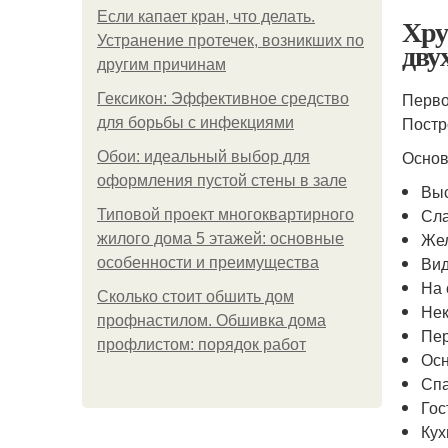
Если капает кран, что делать.
Хру
Устранение протечек, возникших по
дву
другим причинам
Перво
Гексикон: Эффективное средство
Постр
для борьбы с инфекциями
Основ
Обои: идеальный выбор для
оформления пустой стены в зале
Выс
Сла
Типовой проект многоквартирного
Жел
жилого дома 5 этажей: основные
Вид
особенности и преимущества
На 
Сколько стоит обшить дом
Нек
профнастилом. Обшивка дома
Пер
профлистом: порядок работ
Осн
Спа
Гос
Кух