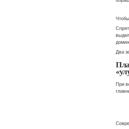
Чтобы
Спрят
выдел
домин
Два з
Пла
«ул
При в
главн
Совре