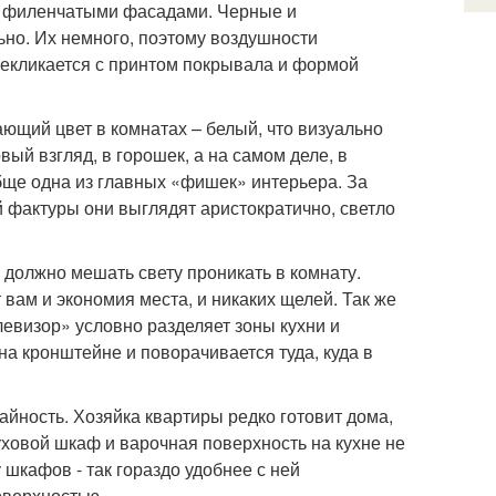
ми филенчатыми фасадами. Черные и
ьно. Их немного, поэтому воздушности
ерекликается с принтом покрывала и формой
ющий цвет в комнатах – белый, что визуально
ый взгляд, в горошек, а на самом деле, в
ще одна из главных «фишек» интерьера. За
й фактуры они выглядят аристократично, светло
е должно мешать свету проникать в комнату.
вам и экономия места, и никаких щелей. Так же
левизор» условно разделяет зоны кухни и
 на кронштейне и поворачивается туда, куда в
чайность. Хозяйка квартиры редко готовит дома,
уховой шкаф и варочная поверхность на кухне не
шкафов - так гораздо удобнее с ней
оверхностью.