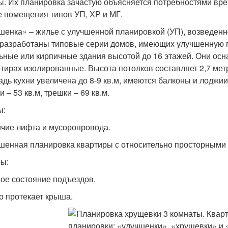
ы. Их планировка зачастую объясняется потребностями вре
 помещения типов УП, ХР и МГ.
шенка» – жилье с улучшенной планировкой (УП), возведенное
разработаны типовые серии домов, имеющих улучшенную п
ьные или кирпичные здания высотой до 16 этажей. Они о
ртирах изолированные. Высота потолков составляет 2,7 мет
дь кухни увеличена до 8-9 кв.м, имеются балконы и лоджии
 – 53 кв.м, трешки – 69 кв.м.
ы:
ичие лифта и мусоропровода.
чшенная планировка квартиры с относительно просторным
ы:
хое состояние подъездов.
то протекает крыша.