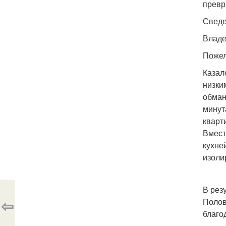
превр
Сведе
Владе
Пожел
Казал
низки
обман
минут
кварт
Вмест
кухне
изоли
В рез
⇦
Полов
благо