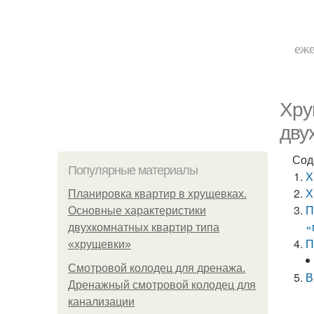
еже
Хру
дву
Сод
Популярные материалы
Х
Х
Планировка квартир в хрущевках.
П
Основные характеристики
«
двухкомнатных квартир типа
П
«хрущевки»
Смотровой колодец для дренажа.
В
Дренажный смотровой колодец для
канализации