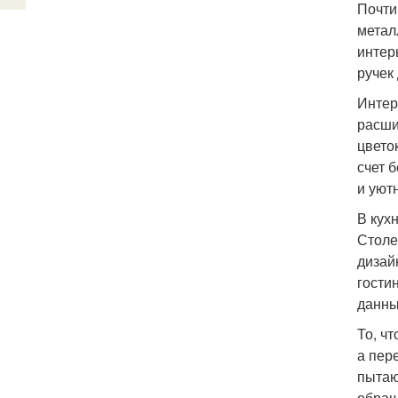
Почти
метал
интер
ручек
Интер
расши
цвето
счет 
и уют
В кух
Столе
дизай
гости
данны
То, ч
а пер
пытаю
обращ