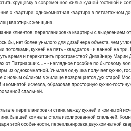
атить хрущевку в современное жилье кухней-гостиной и со
ния о квартире: однокомнатная квартира в пятиэтажном до
лец квартиры: женщина.
ание клиентов: перепланировка квартиры с выделением отд
ось бы, нет более унылого для дизайнера объекта, чем угл
ми потолками, кухней на пять «квадратов» и ванной на три. 
уть время и перехитрить пространство? Дизайнеру Марии Д
ах от Патриарших…» - наглядное пособие по бытовому во
иры из однокомнатной. Унылая однушка получает кухню, го
е с новым обликом в жилище возвращается дух старой Мос
й и комнатой исчезла, образовав просторную кухню-гостин
рованной спальней.
ультате перепланировки стена между кухней и комнатой исч
ина бывшей комнаты стала изолированной спальней. Комна
даря этой особенности, перепланировка двухкомнатной к