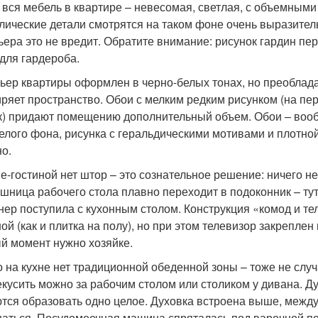
 вся мебель в квартире – невесомая, светлая, с объемны
лические детали смотрятся на таком фоне очень выразител
ьера это не вредит. Обратите внимание: рисунок гардин п
 для гардероба.
ьер квартиры оформлен в черно-белых тонах, но преоблада
ряет пространство. Обои с мелким редким рисунком (на перв
к) придают помещению дополнительный объем. Обои – вооб
белого фона, рисунка с геральдическими мотивами и плотно
но.
не-гостиной нет штор – это сознательное решение: ничего н
шница рабочего стола плавно переходит в подоконник – тут 
нер поступила с кухонным столом. Конструкция «комод и те
ной (как и плитка на полу), но при этом телевизор закреплен
й момент нужно хозяйке.
то на кухне нет традиционной обеденной зоны – тоже не слу
екусить можно за рабочим столом или столиком у дивана. Д
тся образовать одно целое. Духовка встроена выше, между 
аться. Посудомоечная машина спряталась под варочной п