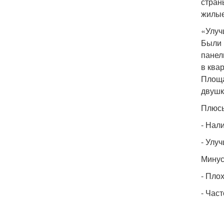
стран
жилые
«Улуч
Были 
панел
в ква
Площа
двушки
Плюс
- Нал
- Улу
Минус
- Пло
- Час