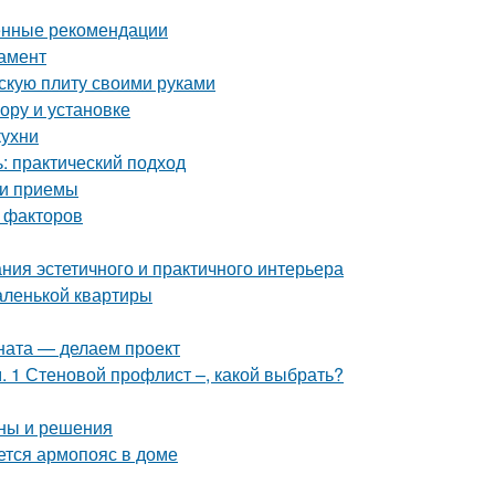
енные рекомендации
дамент
скую плиту своими руками
ору и установке
кухни
: практический подход
 и приемы
 факторов
ния эстетичного и практичного интерьера
аленькой квартиры
ната — делаем проект
 1 Стеновой профлист –, какой выбрать?
ины и решения
ется армопояс в доме