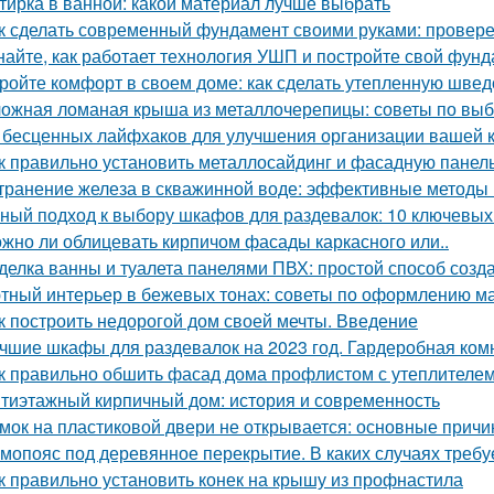
тирка в ванной: какой материал лучше выбрать
к сделать современный фундамент своими руками: провер
найте, как работает технология УШП и постройте свой фун
ройте комфорт в своем доме: как сделать утепленную швед
ожная ломаная крыша из металлочерепицы: советы по выб
 бесценных лайфхаков для улучшения организации вашей 
к правильно установить металлосайдинг и фасадную панель
транение железа в скважинной воде: эффективные методы
ный подход к выбору шкафов для раздевалок: 10 ключевых
жно ли облицевать кирпичом фасады каркасного или..
делка ванны и туалета панелями ПВХ: простой способ созда
тный интерьер в бежевых тонах: советы по оформлению м
к построить недорогой дом своей мечты. Введение
чшие шкафы для раздевалок на 2023 год. Гардеробная ком
к правильно обшить фасад дома профлистом с утеплителем.
тиэтажный кирпичный дом: история и современность
мок на пластиковой двери не открывается: основные прич
мопояс под деревянное перекрытие. В каких случаях требу
к правильно установить конек на крышу из профнастила