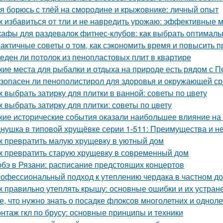
 я борюсь с тлёй на смородине и крыжовнике: личный опыт
к избавиться от тли и не навредить урожаю: эффективные 
афы для раздевалок фитнес-клубов: как выбрать оптимал
актичные советы о том, как сэкономить время и повысить п
еден ли потолок из пенопластовых плит в квартире
кие места для рыбалки и отдыха на природе есть рядом с П
зопасен ли пенополистирол для здоровья и окружающей с
к выбрать затирку для плитки в ванной: советы по цвету
к выбрать затирку для плитки: советы по цвету
кие исторические события оказали наибольшее влияние на
нушка в типовой хрущёвке серии 1-511: Преимущества и не
к превратить малую хрущевку в уютный дом
к превратить старую хрущевку в современный дом
бэ в Рязани: расписание предстоящих концертов
офессиональный подход к утеплению чердака в частном д
к правильно утеплять крышу: основные ошибки и их устран
е, что нужно знать о посадке флоксов многолетних и однол
нтаж гкл по брусу: основные принципы и техники