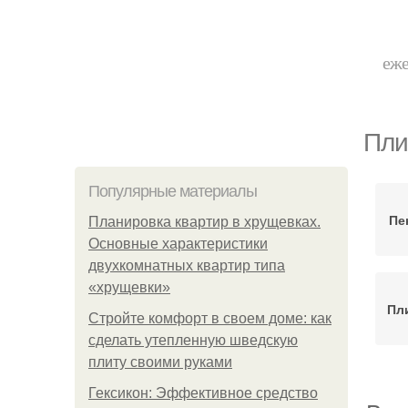
еже
Пли
Популярные материалы
Пе
Планировка квартир в хрущевках.
Основные характеристики
двухкомнатных квартир типа
«хрущевки»
Пл
Стройте комфорт в своем доме: как
сделать утепленную шведскую
плиту своими руками
Гексикон: Эффективное средство