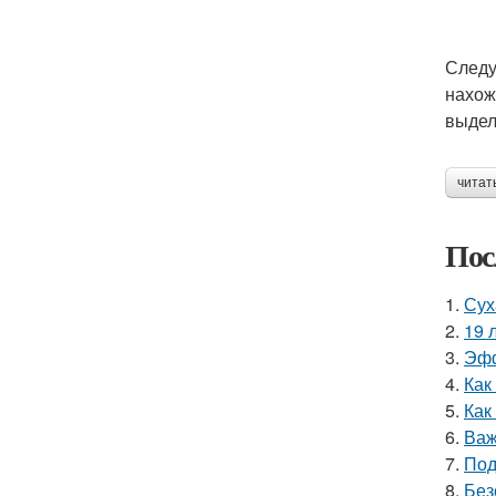
Следу
нахож
выдел
читат
Пос
1.
Сух
2.
19 
3.
Эфф
4.
Как
5.
Как
6.
Важ
7.
Под
8.
Без