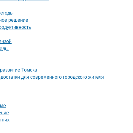
методы
ьное решение
родуктивность
ензой
реды
 развитие Томска
достатки для современного городского жителя
оме
ение
етних