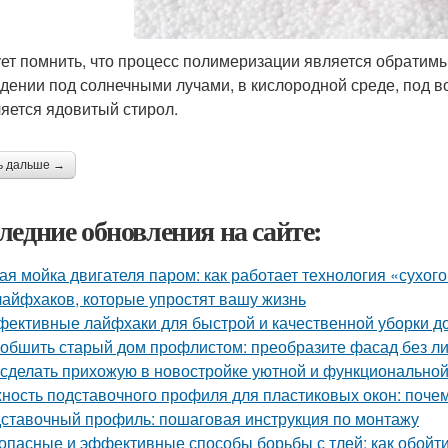
ет помнить, что процесс полимеризации является обрати
дении под солнечными лучами, в кислородной среде, под во
яется ядовитый стирол.
ь дальше →
ледние обновления на сайте:
ая мойка двигателя паром: как работает технология «сухог
лайфхаков, которые упростят вашу жизнь
ективные лайфхаки для быстрой и качественной уборки д
 обшить старый дом профлистом: преобразите фасад без л
 сделать прихожую в новостройке уютной и функционально
ность подставочного профиля для пластиковых окон: поче
ставочный профиль: пошаговая инструкция по монтажу
опасные и эффективные способы борьбы с тлей: как обойти