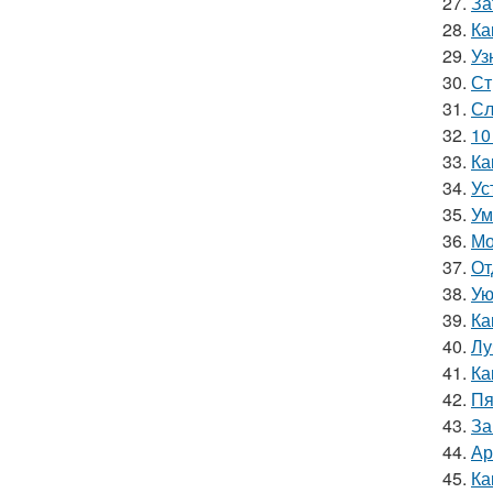
27.
За
28.
Ка
29.
Уз
30.
Ст
31.
Сл
32.
10
33.
Ка
34.
Ус
35.
Ум
36.
Мо
37.
От
38.
Ую
39.
Ка
40.
Лу
41.
Ка
42.
Пя
43.
За
44.
Ар
45.
Ка