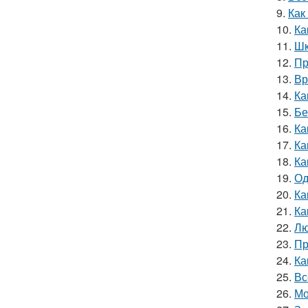
9.
Как
10.
Ка
11.
Шк
12.
Пр
13.
Вр
14.
Ка
15.
Бе
16.
Ка
17.
Ка
18.
Ка
19.
Од
20.
Ка
21.
Ка
22.
Лю
23.
Пр
24.
Ка
25.
Вс
26.
Мо