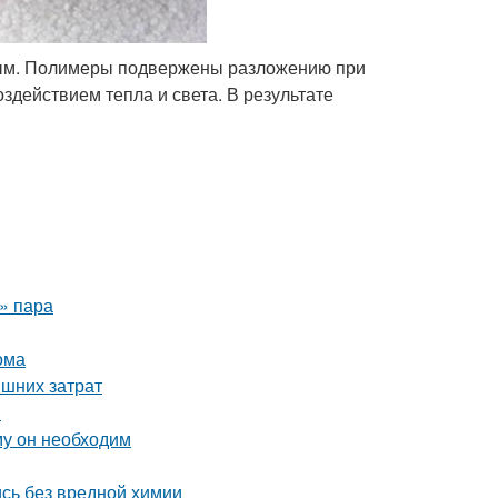
мым. Полимеры подвержены разложению при
здействием тепла и света. В результате
о» пара
ома
ишних затрат
й
му он необходим
сь без вредной химии