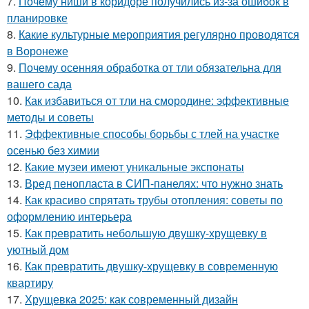
7.
Почему ниши в коридоре получились из-за ошибок в
планировке
8.
Какие культурные мероприятия регулярно проводятся
в Воронеже
9.
Почему осенняя обработка от тли обязательна для
вашего сада
10.
Как избавиться от тли на смородине: эффективные
методы и советы
11.
Эффективные способы борьбы с тлей на участке
осенью без химии
12.
Какие музеи имеют уникальные экспонаты
13.
Вред пенопласта в СИП-панелях: что нужно знать
14.
Как красиво спрятать трубы отопления: советы по
оформлению интерьера
15.
Как превратить небольшую двушку-хрущевку в
уютный дом
16.
Как превратить двушку-хрущевку в современную
квартиру
17.
Хрущевка 2025: как современный дизайн