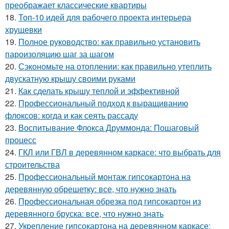
преображает классические квартиры
18.
Топ-10 идей для рабочего проекта интерьера
хрущевки
19.
Полное руководство: как правильно установить
пароизоляцию шаг за шагом
20.
Сэкономьте на отоплении: как правильно утеплить
двускатную крышу своими руками
21.
Как сделать крышу теплой и эффективной
22.
Профессиональный подход к выращиванию
флоксов: когда и как сеять рассаду
23.
Воспитывание Флокса Друммонда: Пошаговый
процесс
24.
ГКЛ или ГВЛ в деревянном каркасе: что выбрать для
строительства
25.
Профессиональный монтаж гипсокартона на
деревянную обрешетку: все, что нужно знать
26.
Профессиональная обрезка под гипсокартон из
деревянного бруска: все, что нужно знать
27.
Укрепление гипсокартона на деревянном каркасе: