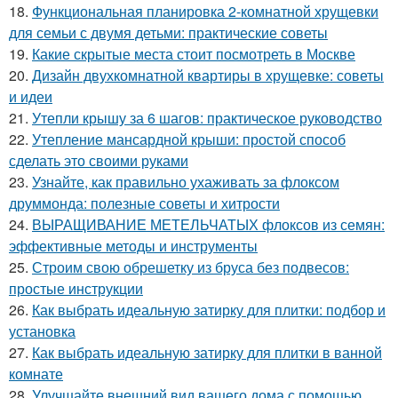
18.
Функциональная планировка 2-комнатной хрущевки
для семьи с двумя детьми: практические советы
19.
Какие скрытые места стоит посмотреть в Москве
20.
Дизайн двухкомнатной квартиры в хрущевке: советы
и идеи
21.
Утепли крышу за 6 шагов: практическое руководство
22.
Утепление мансардной крыши: простой способ
сделать это своими руками
23.
Узнайте, как правильно ухаживать за флоксом
друммонда: полезные советы и хитрости
24.
ВЫРАЩИВАНИЕ МЕТЕЛЬЧАТЫХ флоксов из семян:
эффективные методы и инструменты
25.
Строим свою обрешетку из бруса без подвесов:
простые инструкции
26.
Как выбрать идеальную затирку для плитки: подбор и
установка
27.
Как выбрать идеальную затирку для плитки в ванной
комнате
28.
Улучшайте внешний вид вашего дома с помощью