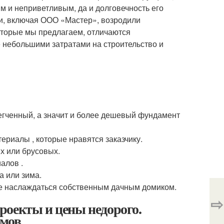
ым и неприветливым, да и долговечность его
ии, включая ООО «Мастер», возродили
оторые мы предлагаем, отличаются
е небольшими затратами на строительство и
егченный, а значит и более дешевый фундамент
риалы , которые нравятся заказчику.
х или брусовых.
алов .
а или зима.
те наслаждаться собственным дачным домиком.
⇨
роекты и цены недорого.
омов