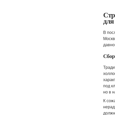
Стр
для
В пос
Москв
давно
Сбор
Тради
холло
харак
под к
но в 
К сож
нерад
должн