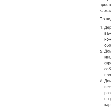
прост
карка
По ви
Дер
важ
нож
обр
Дом
ква
скр
соб
про
Дом
вес
раз
он 
кар