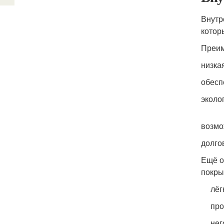
Внутр
котор
Преим
низка
обесп
эколо
возмо
долго
Ещё о
покры
лёг
про
нег