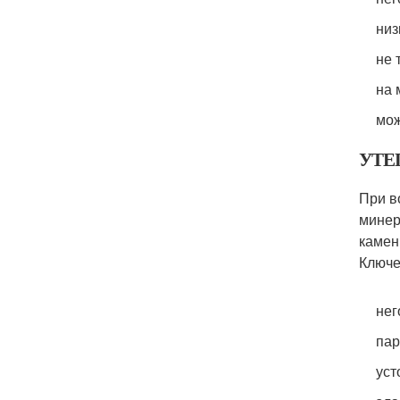
низ
не 
на 
мож
УТЕ
При в
минер
камен
Ключе
нег
пар
уст