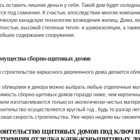
сь оставить лишние деньги у себя. Такой дом будет холодн
тся под сомнение. К счастью, впоследствии многие компан
ическую канадскую технологию возведения жилищ. Дома, к
тностью, высокой степенью тепло- и шумоизоляции, а такж
ейшее содержание сооружения.
мущества сборно-щитовых домов
 строительстве каркасного деревянного дома делается обл
 облицовки и декора можно выбрать любые отделочные мате
имость сборно-щитовых домов гораздо ниже, чем кирпичны
ели изготавливаются только из экологически чистых матери
оительство осуществляется круглый год , будь то разгар лет
окая скорость строительства. Уже через неделю вы сможе
оительство щитовых домов под ключ п
тренняя отделка каркасно-щитовых д