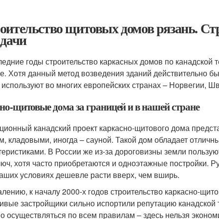
оительство щитовых домов рязань. Ст
 дачи
ледние годы строительство каркасных домов по канадской 
е. Хотя данный метод возведения зданий действительно бы
 используют во многих европейских странах – Норвегии, Шв
но-щитовые дома за границей и в нашей стране
ционный канадский проект каркасно-щитового дома предст
м, кладовыми, иногда – сауной. Такой дом обладает отли
теристиками. В России же из-за дороговизны земли польз
люч, хотя часто приобретаются и одноэтажные постройки. Ру
наших условиях дешевле расти вверх, чем вширь.
алению, к началу 2000-х годов строительство каркасно-щито
ивые застройщики сильно испортили репутацию канадской т
о осуществляться по всем правилам – здесь нельзя экономи