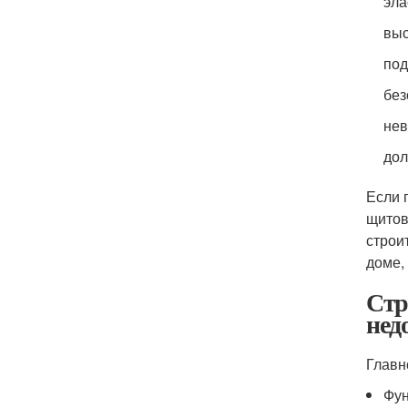
эла
выс
под
без
нев
дол
Если 
щитов
строи
доме,
Стр
нед
Главн
Фун