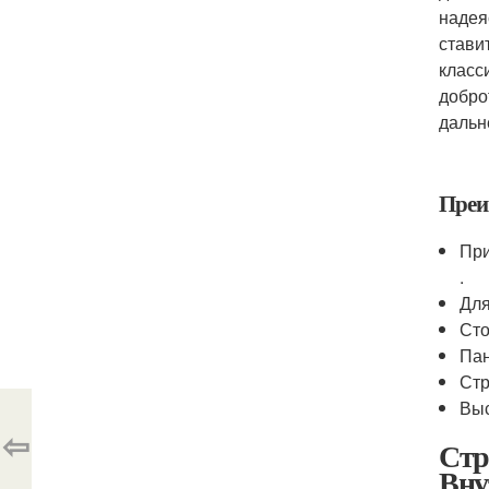
надея
стави
класс
добро
дальн
Преи
При
.
Для
Сто
Пан
Стр
Выс
⇦
Стр
Вну