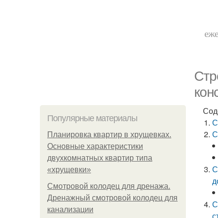
еже
Стр
кон
Сод
Популярные материалы
С
С
Планировка квартир в хрущевках.
Основные характеристики
двухкомнатных квартир типа
С
«хрущевки»
д
Смотровой колодец для дренажа.
Дренажный смотровой колодец для
С
канализации
с