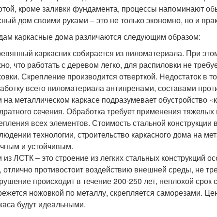
отой, кроме заливки фундамента, процессы напоминают обы
сный дом своими руками – это не только экономно, но и пра
дам каркасные дома различаются следующим образом:
евянный каркасник собирается из пиломатериала. При это
но, что работать с деревом легко, для распиловки не треб
овки. Скрепление производится отверткой. Недостаток в т
аботку всего пиломатериала антипренами, составами проти
 на металлическом каркасе подразумевает обустройство «к
дратного сечения. Обработка требует применения тяжелых 
епления всех элементов. Стоимость стальной конструкции 
людении технологии, строительство каркасного дома на мет
чным и устойчивым.
 из ЛСТК – это строение из легких стальных конструкций о
, отлично противостоит воздействию внешней среды, не тр
рушение происходит в течение 200-250 лет, неплохой срок 
режется ножовкой по металлу, скрепляется саморезами. Це
каса будут идеальными.