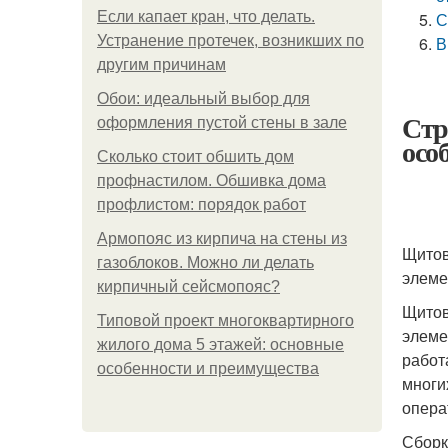
Если капает кран, что делать.
С
Устранение протечек, возникших по
В
другим причинам
Обои: идеальный выбор для
Стр
оформления пустой стены в зале
осо
Сколько стоит обшить дом
профнастилом. Обшивка дома
профлистом: порядок работ
Армопояс из кирпича на стены из
Щитов
газоблоков. Можно ли делать
элеме
кирпичный сейсмопояс?
Щитов
Типовой проект многоквартирного
элеме
жилого дома 5 этажей: основные
работ
особенности и преимущества
многи
опера
Сборк