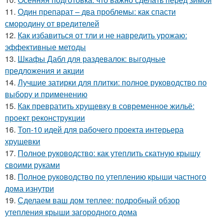
11.
Один препарат – два проблемы: как спасти
смородину от вредителей
12.
Как избавиться от тли и не навредить урожаю:
эффективные методы
13.
Шкафы Дабл для раздевалок: выгодные
предложения и акции
14.
Лучшие затирки для плитки: полное руководство по
выбору и применению
15.
Как превратить хрущевку в современное жильё:
проект реконструкции
16.
Топ-10 идей для рабочего проекта интерьера
хрущевки
17.
Полное руководство: как утеплить скатную крышу
своими руками
18.
Полное руководство по утеплению крыши частного
дома изнутри
19.
Сделаем ваш дом теплее: подробный обзор
утепления крыши загородного дома