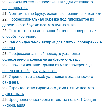
20.
Флоксы из семян: простые шаги для успешного
выращивания
21.
Монтаж гкл по брусу: основные принципы и техники
22.
Профессиональная обрезка под гипсокартон из
деревянного бруска: все, что нужно знать
23.
Гипсокартон на деревянной стене: проверенные
способы крепления
24.
Выбор идеальной затирки для плитки: проверенные
советы
25.
Профессиональный подход к установке
оцинкованного конька на шиферную крышу
26.
Сложная ломаная крыша из металлочерепицы:
советы по выбору и установке
27.
Упрощенный способ установки металлического
сайдинга
28.
Строительство кирпичного дома 8х10м: все, что
нужно знать
29.
Вред пенополистирола в теплых полах. 1 Общая
информация