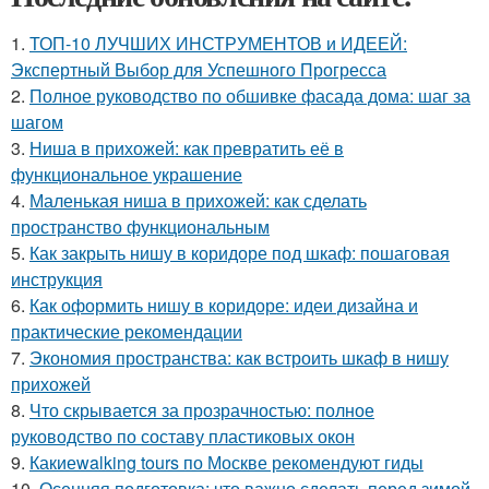
1.
ТОП-10 ЛУЧШИХ ИНСТРУМЕНТОВ и ИДЕЕЙ:
Экспертный Выбор для Успешного Прогресса
2.
Полное руководство по обшивке фасада дома: шаг за
шагом
3.
Ниша в прихожей: как превратить её в
функциональное украшение
4.
Маленькая ниша в прихожей: как сделать
пространство функциональным
5.
Как закрыть нишу в коридоре под шкаф: пошаговая
инструкция
6.
Как оформить нишу в коридоре: идеи дизайна и
практические рекомендации
7.
Экономия пространства: как встроить шкаф в нишу
прихожей
8.
Что скрывается за прозрачностью: полное
руководство по составу пластиковых окон
9.
Какиеwalking tours по Москве рекомендуют гиды
10.
Осенняя подготовка: что важно сделать перед зимой