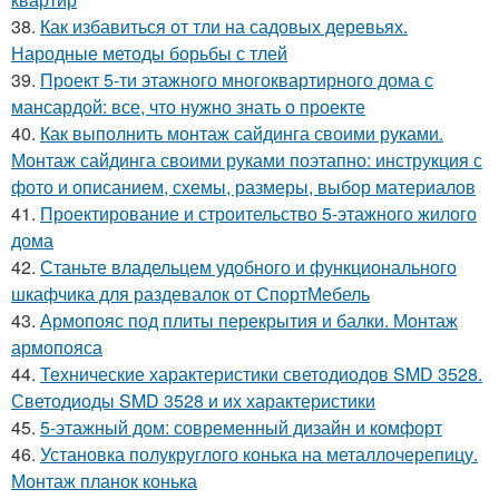
38.
Как избавиться от тли на садовых деревьях.
Народные методы борьбы с тлей
39.
Проект 5-ти этажного многоквартирного дома с
мансардой: все, что нужно знать о проекте
40.
Как выполнить монтаж сайдинга своими руками.
Монтаж сайдинга своими руками поэтапно: инструкция с
фото и описанием, схемы, размеры, выбор материалов
41.
Проектирование и строительство 5-этажного жилого
дома
42.
Станьте владельцем удобного и функционального
шкафчика для раздевалок от СпортМебель
43.
Армопояс под плиты перекрытия и балки. Монтаж
армопояса
44.
Технические характеристики светодиодов SMD 3528.
Светодиоды SMD 3528 и их характеристики
45.
5-этажный дом: современный дизайн и комфорт
46.
Установка полукруглого конька на металлочерепицу.
Монтаж планок конька