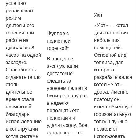
успешно
реализован
Уют
режим
длительного
«Уют» — котел
горения при
для отопления
"Куппер с
работе на
небольших
пеллетной
дровах: до 8
помещений.
горелкой"
часов на одной
Основной вид
В процессе
закладке.
топлива, для
эксплуатации
Способность
которого
достаточно
отдавать тепло
разрабатывался
следить за
столь
котёл «Уют» —
уровнем пеллет в
длительное
дрова. Именно
бункере, пару раз
время стала
поэтому он
в неделю
возможной
имеет объёмную
пополнять его
благодаря
горизонтальную
пеллетами и
использованию
топку. Глубина
удалять золу. Все
в конструкции
позволяет
остальное — от
котла системы
использовать