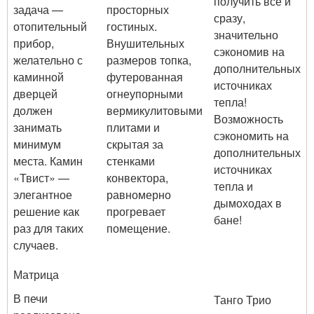
получить все и
задача —
просторных
сразу,
отопительный
гостиных.
значительно
прибор,
Внушительных
сэкономив на
желательно с
размеров топка,
дополнительных
каминной
футерованная
источниках
дверцей
огнеупорными
тепла!
должен
вермикулитовыми
Возможность
занимать
плитами и
сэкономить на
минимум
скрытая за
дополнительных
места. Камин
стенками
источниках
«Твист» —
конвектора,
тепла и
элегантное
равномерно
дымоходах в
решение как
прогревает
бане!
раз для таких
помещение.
случаев.
Матрица
В печи
Танго Трио