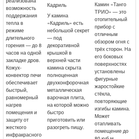
реализована
Камин «Танго
Кадриль
возможность
ТРИО» — это
поддержания
У камина
отопительный
тепла в
«Кадриль» есть
прибор с
режиме
небольшой секрет
отличным
длительного
— под
обзором огня с
горения — до 8
декоративной
трёх сторон. На
часов на одной
крышкой в
его боковых
закладке дров.
верхней части
поверхностях
Кожух-
камина скрыта
установлены
конвектор печи
полноценная
фигурные
обеспечивает
двухконфорочная
жаростойкие
быстрый,
металлическая
стёкла,
равномерный
варочная плита,
повторяющие
нагрев
на которой можно
изгибы камина.
помещения и
быстро
Может
защиту от
приготовить или
отапливать
жесткого
разогреть пищу.
помещение до
инфракрасного
80 куб.м.