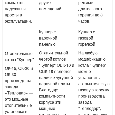
компактны,
других
режиме
надежны и
помещений.
длительного
просты в
горения до 8
эксплуатации.
часов.
Куппер с
Куппер с
варочной
газовой
панелью
горелкой
Отличительной
На любую
Отопительные
чертой котлов
модификацию
котлы "Куппер"
"Куппер" ОВК-10 и
котла "Куппер"
ОК-15, ОК-20 и
ОВК-18 является
можно
ОК-30
наличие чугунной
установить
производства
варочной плиты.
автоматическую
завода
Благодаря
газовую горелку
«Теплодар» —
компактности
производства
это мощные
корпуса эти
завода
отопительные
мощные
"Теплодар",
установки в
отопительные
изготовленную