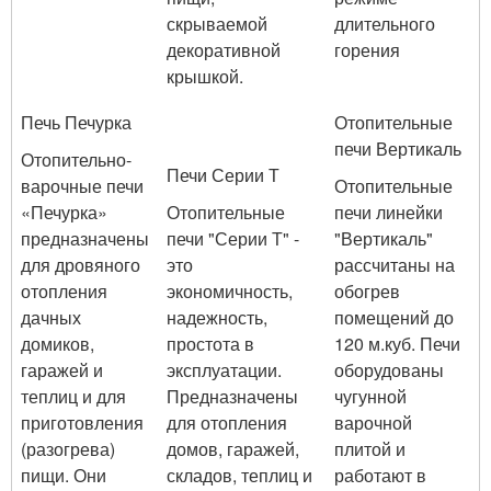
скрываемой
длительного
декоративной
горения
крышкой.
Печь Печурка
Отопительные
печи Вертикаль
Отопительно-
Печи Серии Т
варочные печи
Отопительные
«Печурка»
Отопительные
печи линейки
предназначены
печи "Серии Т" -
"Вертикаль"
для дровяного
это
рассчитаны на
отопления
экономичность,
обогрев
дачных
надежность,
помещений до
домиков,
простота в
120 м.куб. Печи
гаражей и
эксплуатации.
оборудованы
теплиц и для
Предназначены
чугунной
приготовления
для отопления
варочной
(разогрева)
домов, гаражей,
плитой и
пищи. Они
складов, теплиц и
работают в