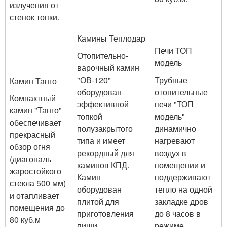
излучения от
стенок топки.
Камины Теплодар
Печи ТОП
Отопительно-
модель
варочный камин
"ОВ-120"
Трубные
Камин Танго
оборудован
отопительные
Компактный
эффективной
печи "ТОП
камин "Танго"
топкой
модель"
обеспечивает
полузакрытого
динамично
прекрасный
типа и имеет
нагревают
обзор огня
рекордный для
воздух в
(диагональ
каминов КПД.
помещении и
жаростойкого
Камин
поддерживают
стекла 500 мм)
оборудован
тепло на одной
и отапливает
плитой для
закладке дров
помещения до
приготовления
до 8 часов в
80 куб.м
пищи,
режиме