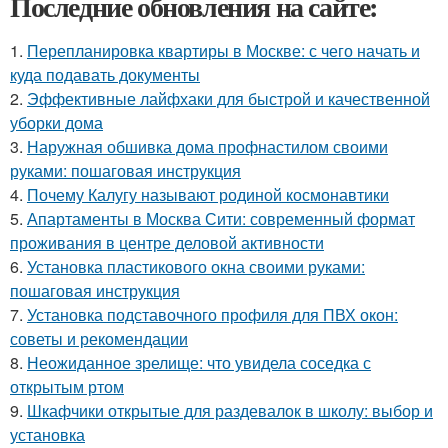
Последние обновления на сайте:
1.
Перепланировка квартиры в Москве: с чего начать и
куда подавать документы
2.
Эффективные лайфхаки для быстрой и качественной
уборки дома
3.
Наружная обшивка дома профнастилом своими
руками: пошаговая инструкция
4.
Почему Калугу называют родиной космонавтики
5.
Апартаменты в Москва Сити: современный формат
проживания в центре деловой активности
6.
Установка пластикового окна своими руками:
пошаговая инструкция
7.
Установка подставочного профиля для ПВХ окон:
советы и рекомендации
8.
Неожиданное зрелище: что увидела соседка с
открытым ртом
9.
Шкафчики открытые для раздевалок в школу: выбор и
установка