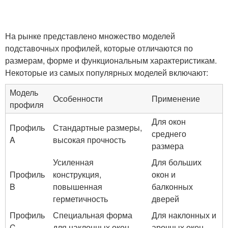
На рынке представлено множество моделей
подставочных профилей, которые отличаются по
размерам, форме и функциональным характеристикам.
Некоторые из самых популярных моделей включают:
Модель
Особенности
Применение
профиля
Для окон
Профиль
Стандартные размеры,
среднего
A
высокая прочность
размера
Усиленная
Для больших
Профиль
конструкция,
окон и
B
повышенная
балконных
герметичность
дверей
Профиль
Специальная форма
Для наклонных и
C
для наклонных окон
арочных окон