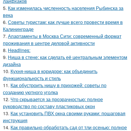
лайфхаков
5.
Как изменилась численность населения Рыбинска за
века
6.
Советы туристам: как лучше всего провести время в
Калининграде
7.
Апартаменты в Москва Сити: современный формат
проживания в центре деловой активности
8.
Headlines:
9.
Ниша в стене: как сделать её центральным элементом
дизайна
10.
Кухня-ниша в коридоре: как объединить
функциональность и стиль
11.
Как обустроить нишу в прихожей: советы по
созданию уютного уголка
12.
Что скрывается за прозрачностью: полное
руководство по составу пластиковых окон
13.
Как установить ПВХ окна своими руками: пошаговая
инструкция
14.
Как правильно обработать сад от тли осенью: полное