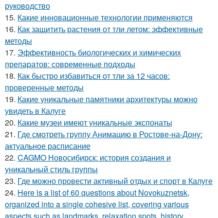
руководство
15.
Какие инновационные технологии применяются
16.
Как защитить растения от тли летом: эффективные
методы
17.
Эффективность биологических и химических
препаратов: современные подходы
18.
Как быстро избавиться от тли за 12 часов:
проверенные методы
19.
Какие уникальные памятники архитектуры можно
увидеть в Калуге
20.
Какие музеи имеют уникальные экспонаты
21.
Где смотреть группу Анимацию в Ростове-на-Дону:
актуальное расписание
22.
CAGMO Новосибирск: история создания и
уникальный стиль группы
23.
Где можно провести активный отдых и спорт в Калуге
24.
Here is a list of 60 questions about Novokuznetsk,
organized into a single cohesive list, covering various
aspects such as landmarks, relaxation spots, history,