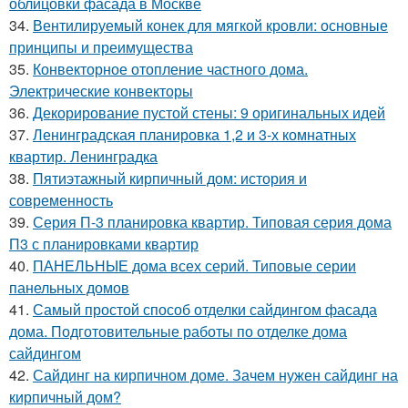
облицовки фасада в Москве
34.
Вентилируемый конек для мягкой кровли: основные
принципы и преимущества
35.
Конвекторное отопление частного дома.
Электрические конвекторы
36.
Декорирование пустой стены: 9 оригинальных идей
37.
Ленинградская планировка 1,2 и 3-х комнатных
квартир. Ленинградка
38.
Пятиэтажный кирпичный дом: история и
современность
39.
Серия П-3 планировка квартир. Типовая серия дома
П3 с планировками квартир
40.
ПАНЕЛЬНЫЕ дома всех серий. Типовые серии
панельных домов
41.
Самый простой способ отделки сайдингом фасада
дома. Подготовительные работы по отделке дома
сайдингом
42.
Сайдинг на кирпичном доме. Зачем нужен сайдинг на
кирпичный дом?