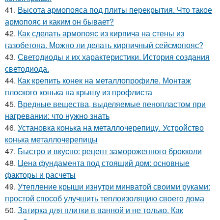
41.
Высота армопояса под плиты перекрытия. Что такое
армопояс и каким он бывает?
42.
Как сделать армопояс из кирпича на стены из
газобетона. Можно ли делать кирпичный сейсмопояс?
43.
Светодиоды и их характеристики. История создания
светодиода.
44.
Как крепить конек на металлопрофиле. Монтаж
плоского конька на крышу из профлиста
45.
Вредные вещества, выделяемые пенопластом при
нагревании: что нужно знать
46.
Установка конька на металлочерепицу. Устройство
конька металлочерепицы
47.
Быстро и вкусно: рецепт замороженного брокколи
48.
Цена фундамента под стоящий дом: основные
факторы и расчеты
49.
Утепление крыши изнутри минватой своими руками:
простой способ улучшить теплоизоляцию своего дома
50.
Затирка для плитки в ванной и не только. Как