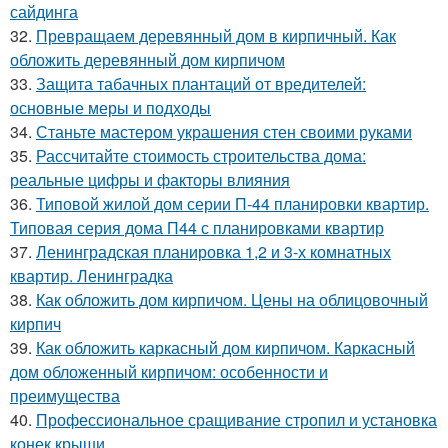
сайдинга
32.
Превращаем деревянный дом в кирпичный. Как
обложить деревянный дом кирпичом
33.
Защита табачных плантаций от вредителей:
основные меры и подходы
34.
Станьте мастером украшения стен своими руками
35.
Рассчитайте стоимость строительства дома:
реальные цифры и факторы влияния
36.
Типовой жилой дом серии П-44 планировки квартир.
Типовая серия дома П44 с планировками квартир
37.
Ленинградская планировка 1,2 и 3-х комнатных
квартир. Ленинградка
38.
Как обложить дом кирпичом. Цены на облицовочный
кирпич
39.
Как обложить каркасный дом кирпичом. Каркасный
дом обложенный кирпичом: особенности и
преимущества
40.
Профессиональное сращивание стропил и установка
конек крыши