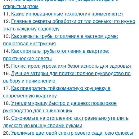
открытым ртом
11.
Какие инновационные технологии применяются
12.
Главные секреты обработки от тли осенью: что нужно
знать каждому садоводу
13.
Как закрыть трубы отопления в частном доме:
пошаговая инструкция
14.
Как спрятать трубы отопления в квартире:
практические советы
15.
Полистирол: угроза или безопасность для здоровья
16.
Лучшие затирки для плитки: полное руководство по
выбору и применению
17.
Как превратить трёхкомнатную хрущевку в
современную квартиру
18.
Утеплим крышу быстро и дешево: пошаговое
руководство для начинающих
19.
Сэкономьте на отоплении: как правильно утеплить
двускатную крышу своими руками
20.
Увеличьте цветовой спектр своего сада, сею флоксы