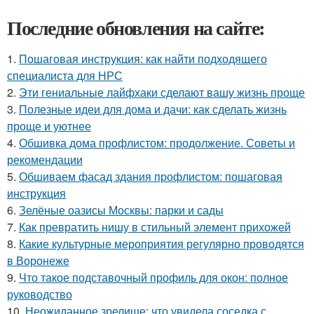
Последние обновления на сайте:
1.
Пошаговая инструкция: как найти подходящего
специалиста для НРС
2.
Эти гениальные лайфхаки сделают вашу жизнь проще
3.
Полезные идеи для дома и дачи: как сделать жизнь
проще и уютнее
4.
Обшивка дома профлистом: продолжение. Советы и
рекомендации
5.
Обшиваем фасад здания профлистом: пошаговая
инструкция
6.
Зелёные оазисы Москвы: парки и сады
7.
Как превратить нишу в стильный элемент прихожей
8.
Какие культурные мероприятия регулярно проводятся
в Воронеже
9.
Что такое подставочный профиль для окон: полное
руководство
10.
Неожиданное зрелище: что увидела соседка с