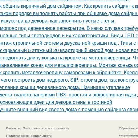
к обшить кирпичный дом сайдингом. Как крепить сайдинг к 
каком порядке выполнять работы при обшивке дома сайдин
 искусства до декора: как заполнить пустые стены
мопояс под деревянное перекрытие. В каких случаях требу
новные типы светодиодов и их характеристики. Виды LED 
нтаж стропильной системы двускатной крыши под.. Типы с
скаркасный 5 этажный 20 квартирный жилой дом: новая вол
к подогнать длину конька на кровле из металлочерепицы. Чт
танавливаем конек для металлочерепицы. Монтаж конька о
к крепить металлочерепицу саморезами к обрешётке. Креп
 чего построить дом недорого. SIP: строим дом, как констру
епление крыши деревянного дома. Начинаем утепление
делка туалета панелями ПВХ: простая и эффективная идея
охновляющие идеи для декора стены в гостиной
учшите внешний вид своего дома с помощью сайдинга сво
Контакты
Пользовательское соглашение
Обратная св
Политика конфидециальности
Копирование раз