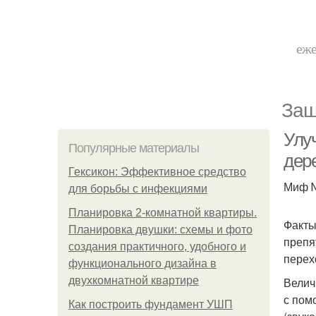
еже
Защ
Улу
Популярные материалы
дер
Гексикон: Эффективное средство
Миф №
для борьбы с инфекциями
Планировка 2-комнатной квартиры.
Факты
Планировка двушки: схемы и фото
препя
создания практичного, удобного и
перех
функционального дизайна в
двухкомнатной квартире
Велич
с пом
Как построить фундамент УШП