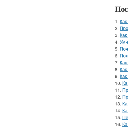
Пос
1.
Как
2.
Про
3.
Как
4.
Умн
5.
Поч
6.
Пол
7.
Как
8.
Как
9.
Как
10.
Ка
11.
Пр
12.
Пр
13.
Ка
14.
Ка
15.
Пе
16.
Ка