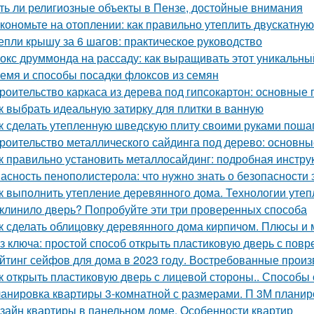
ть ли религиозные объекты в Пензе, достойные внимания
кономьте на отоплении: как правильно утеплить двускатну
епли крышу за 6 шагов: практическое руководство
окс друммонда на рассаду: как выращивать этот уникальны
емя и способы посадки флоксов из семян
роительство каркаса из дерева под гипсокартон: основные
к выбрать идеальную затирку для плитки в ванную
к сделать утепленную шведскую плиту своими руками поша
роительство металлического сайдинга под дерево: основн
к правильно установить металлосайдинг: подробная инстру
асность пенополистерола: что нужно знать о безопасности 
к выполнить утепление деревянного дома. Технологии уте
клинило дверь? Попробуйте эти три проверенных способа
к сделать облицовку деревянного дома кирпичом. Плюсы и
з ключа: простой способ открыть пластиковую дверь с по
йтинг сейфов для дома в 2023 году. Востребованные прои
к открыть пластиковую дверь с лицевой стороны.. Способы
анировка квартиры 3-комнатной с размерами. П 3М планир
зайн квартиры в панельном доме. Особенности квартир