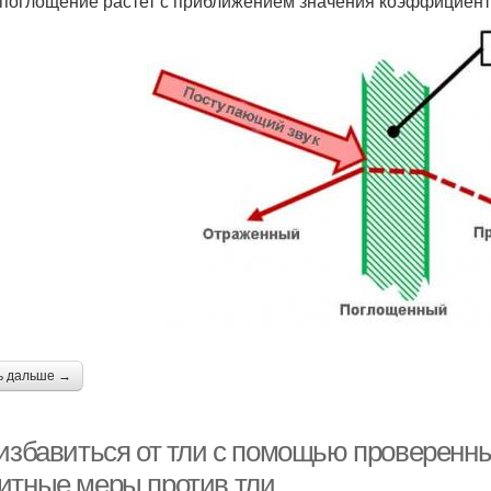
опоглощение растет с приближением значения коэффициента
ь дальше →
 избавиться от тли с помощью проверенн
итные меры против тли