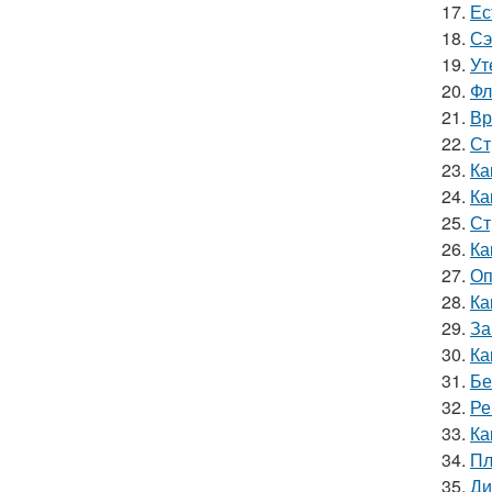
17.
Ес
18.
Сэ
19.
Ут
20.
Фл
21.
Вр
22.
Ст
23.
Ка
24.
Ка
25.
Ст
26.
Ка
27.
Оп
28.
Ка
29.
За
30.
Ка
31.
Бе
32.
Ре
33.
Ка
34.
Пл
35.
Ди