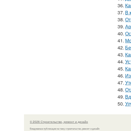
36.
Ка
37.
В 
38.
От
39.
Ар
40.
Ос
41.
Мо
42.
Бе
43.
Ка
44.
Ус
45.
Ка
46.
Из
47.
Ут
48.
От
49.
Вд
50.
Ул
© 2026 Строительство, ремонт и дизайн
Ежедневные публикации на тему строительство, ремонт и дизайн