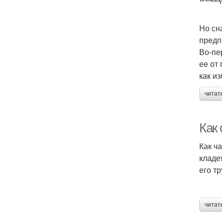
Но сн
предп
Во-пе
ее от
как и
читат
Как 
Как ч
кладе
его т
читат