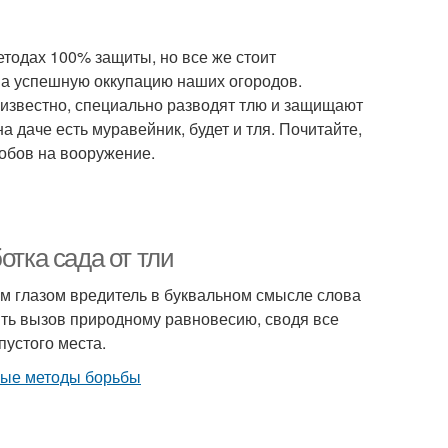
етодах 100% защиты, но все же стоит
на успешную оккупацию наших огородов.
к известно, специально разводят тлю и защищают
а даче есть муравейник, будет и тля. Почитайте,
собов на вооружение.
отка сада от тли
м глазом вредитель в буквальном смысле слова
ить вызов природному равновесию, сводя все
пустого места.