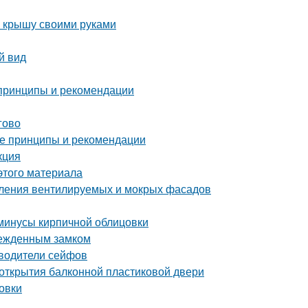
ю крышу своими руками
й вид
 принципы и рекомендации
гово
ые принципы и рекомендации
кция
этого материала
пления вентилируемых и мокрых фасадов
 минусы кирпичной облицовки
врежденным замком
зводители сейфов
 открытия балконной пластиковой двери
овки