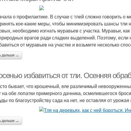
ачала о профилактике. В случае с тлей сложно говорить о м
ринять кое-какие меры, чтобы минимизировать шансы тли 
рвых, необходимо изгнать муравьев с участка. Муравьи, ка
 природных врагов ради сладких выделений. Поэтому, если н
збавиться от муравьев на участке и возьмите несколько спо
ь дальше →
осенью избавиться от тли. Осенняя обраб
асто бывает, что крошечный, еле различимый невооруженны
т на обе лопатки примерного дачника, осмелившегося брос
руды по благоустройству сада на нет, не оставляя от урожая 
ь дальше →