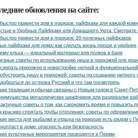
ледние обновления на сайте:
 быстро привести дом в порядок: лайфхаки для каждой ком
стые и Удобные Лайфхаки для Домашнего Уюта: Смотрит
 быстро привести дом в порядок: 20 полезных лайфхаков
ые лайфхаки для дома: как сделать жизнь проще и удобнее
ему ольха — идеальный материал для полков в бане
езные советы по использованию ниши в прихожей для хра
 сделать прихожую в новостройке уютной и функционально
 обустроить нишу в прихожей: советы по созданию уютного 
 добраться до острова Русский и что там посмотреть
кие традиции и обычаи связаны с Новым годом в Санкт-Пе
еимущества металлических шкафчиков для раздевалки рабо
актичные советы о том, как сэкономить время и повысить п
к красиво спрятать трубы отопления: советы по оформлен
кие места для рыбалки и отдыха на природе есть рядом с П
нопласт в доме: опасность или безопасность
кие культурные мероприятия проводятся в Перми