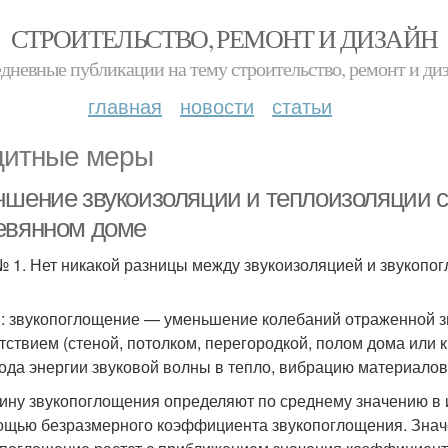
СТРОИТЕЛЬСТВО, РЕМОНТ И ДИЗАЙН
дневные публикации на тему строительство, ремонт и ди
главная
новости
статьи
итные меры
чшение звукоизоляции и теплоизоляции с
евянном доме
 1. Нет никакой разницы между звукоизоляцией и звукопо
: звукопоглощение — уменьшение колебаний отраженной з
тствием (стеной, потолком, перегородкой, полом дома или 
ода энергии звуковой волны в тепло, вибрацию материалов 
ину звукопоглощения определяют по среднему значению в и
ощью безразмерного коэффициента звукопоглощения. Значе