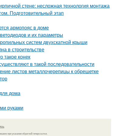
кирпичной стене: несложная технология монтажа
гом. Подготовительный этап
ется армопояс в доме
светодиодов и их параметры
тропильных систем двухскатной крыши
на в строительстве
о такое конек
существляют в такой последовательности
ление листов металлочерепицы к обрешетке
ктор
 для дома
ими руками
язь
решено при указании обратной гиперссылки.