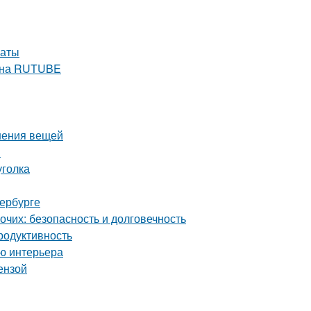
наты
е на RUTUBE
нения вещей
й
уголка
тербурге
чих: безопасность и долговечность
родуктивность
ию интерьера
ензой