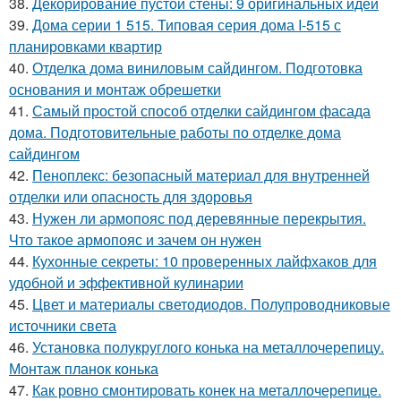
38.
Декорирование пустой стены: 9 оригинальных идей
39.
Дома серии 1 515. Типовая серия дома I-515 с
планировками квартир
40.
Отделка дома виниловым сайдингом. Подготовка
основания и монтаж обрешетки
41.
Самый простой способ отделки сайдингом фасада
дома. Подготовительные работы по отделке дома
сайдингом
42.
Пеноплекс: безопасный материал для внутренней
отделки или опасность для здоровья
43.
Нужен ли армопояс под деревянные перекрытия.
Что такое армопояс и зачем он нужен
44.
Кухонные секреты: 10 проверенных лайфхаков для
удобной и эффективной кулинарии
45.
Цвет и материалы светодиодов. Полупроводниковые
источники света
46.
Установка полукруглого конька на металлочерепицу.
Монтаж планок конька
47.
Как ровно смонтировать конек на металлочерепице.