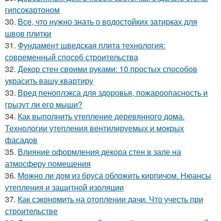
гипсокартоном
30.
Все, что нужно знать о водостойких затирках для
швов плитки
31.
Фундамент шведская плита технология:
современный способ строительства
32.
Декор стен своими руками: 10 простых способов
украсить вашу квартиру
33.
Вред пеноплэкса для здоровья, пожароопасность и
грызут ли его мыши?
34.
Как выполнить утепление деревянного дома.
Технологии утепления вентилируемых и мокрых
фасадов
35.
Влияние оформления декора стен в зале на
атмосферу помещения
36.
Можно ли дом из бруса обложить кирпичом. Нюансы
утепления и защитной изоляции
37.
Как сэкономить на отоплении дачи. Что учесть при
строительстве