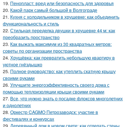
19.
Пенопласт: вред или безопасность для здоровья
20.
Какой парк самый большой в Волгограде
21.
Кухня с холодильником в хрущевке: как объединить
функциональность и стиль
22.
Стильная переделка двушки в хрущевке 44 м: как
преобразить пространство
23.
Как выжать максимум из 30 квадратных метров:
советы по организации пространства
24.
Хрущёвка: как превратить небольшую квартиру в
уютное гнёздышко
25.
Полное руководство: как утеплить скатную крышу
своими руками
26.
Улучшите энергоэффективность своего дома с
помощью теплоизоляции крыши своими руками
27.
Все, что нужно знать о посадке флоксов многолетних
и однолетних
28.
Оркестр CAGMO Петрозаводск: участие в
фестивалях и конкурсах
29.
Деревянный дом в новом свете: как отделать стены