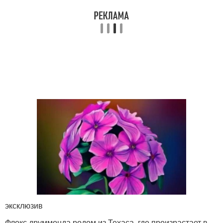
эксклюзив
Флокс друммонда родом из Техаса, где произрастает в