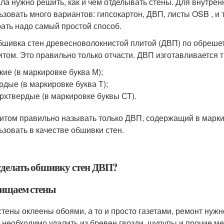
ла нужно решить, как и чем отделывать стены. Для внутре
ьзовать много вариантов: гипсокартон, ДВП, листы OSB , и т
ать надо самый простой способ.
бшивка стен древесноволокнистой плитой (ДВП) по обрешет
итом. Это правильно только отчасти. ДВП изготавливается т
кие (в маркировке буква М);
рдые (в маркировке буква Т);
рхтвердые (в маркировке буквы СТ).
итом правильно называть только ДВП, содержащий в марки
ьзовать в качестве обшивки стен.
сделать обшивку стен ДВП?
чищаем стены
стены оклеены обоями, а то и просто газетами, ремонт нужно
 необходимо удалить из бревен гвозди, шурупы и прочие ме