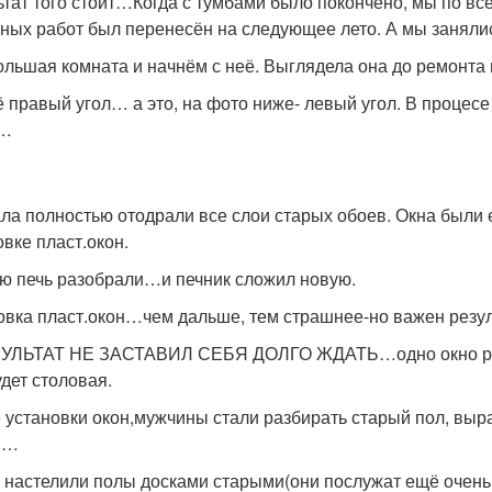
ьтат того стоит…Когда с тумбами было покончено, мы по в
ных работ был перенесён на следующее лето. А мы занял
ольшая комната и начнём с неё. Выглядела она до ремонта в
ё правый угол… а это, на фото ниже- левый угол. В процесе
в…
ла полностью отодрали все слои старых обоев. Окна были
овке пласт.окон.
ю печь разобрали…и печник сложил новую.
овка пласт.окон…чем дальше, тем страшнее-но важен резуль
УЛЬТАТ НЕ ЗАСТАВИЛ СЕБЯ ДОЛГО ЖДАТЬ…одно окно реши
удет столовая.
 установки окон,мужчины стали разбирать старый пол, выра
ы…
 настелили полы досками старыми(они послужат ещё очень до