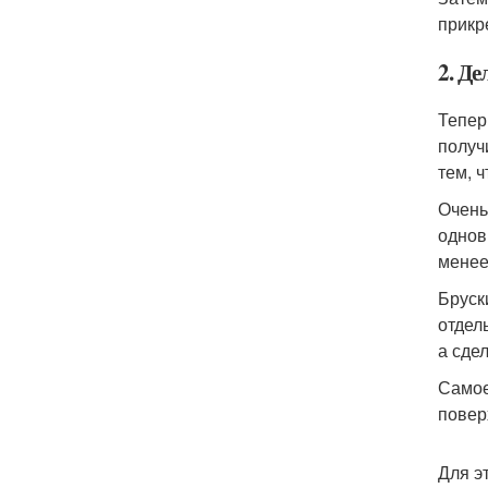
прикр
2. Д
Тепер
получ
тем, 
Очень
однов
менее
Бруск
отдел
а сде
Самое
повер
Для э