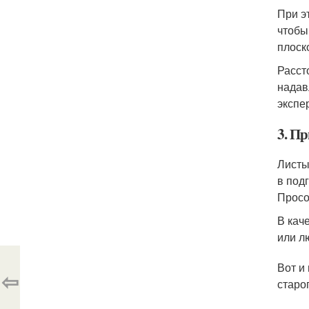
При э
чтобы
плоск
Расст
надав
экспе
3. П
Листы
в под
Просо
В кач
или л
Вот и
⇦
старо