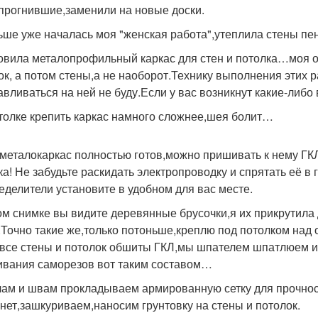
прогнившие,заменили на новые доски.
ьше уже началась моя "женская работа",утеплила стены п
овила металопрофильный каркас для стен и потолка…моя о
ок, а потом стены,а не наоборот.Технику выполнения этих 
авливаться на ней не буду.Если у вас возникнут какие-либо
толке крепить каркас намного сложнее,шея болит…
 металокаркас полностью готов,можно пришивать к нему ГК
ка! Не забудьте раскидать электропроводку и спрятать её в 
еделители установите в удобном для вас месте.
ом снимке вы видите деревянные брусочки,я их прикрутил
.Точно такие же,только потоньше,креплю под потолком над 
 все стены и потолок обшиты ГКЛ,мы шпателем шпатлюем и
ивания саморезов вот таким составом…
лам и швам прокладываем армированную сетку для прочности
нет,зашкуриваем,наносим грунтовку на стены и потолок.