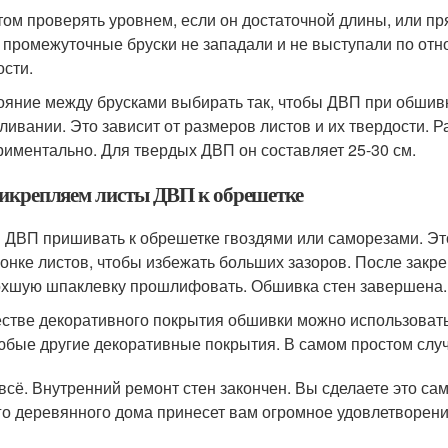
том проверять уровнем, если он достаточной длины, или пр
 промежуточные бруски не западали и не выступали по отно
ости.
ояние между брусками выбирать так, чтобы ДВП при обшивк
ливании. Это зависит от размеров листов и их твердости. 
риментально. Для твердых ДВП он составляет 25-30 см.
рикрепляем листы ДВП к обрешетке
 ДВП пришивать к обрешетке гвоздями или саморезами. Это 
гонке листов, чтобы избежать больших зазоров. После закр
хшую шпаклевку прошлифовать. Обшивка стен завершена.
естве декоративного покрытия обшивки можно использоват
юбые другие декоративные покрытия. В самом простом случ
 всё. Внутренний ремонт стен закончен. Вы сделаете это сам
го деревянного дома принесет вам огромное удовлетворени