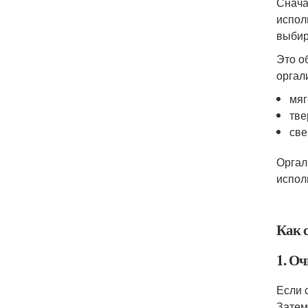
Снача
испол
выбир
Это о
оргал
мяг
тве
све
Оргал
испол
Как 
1. О
Если 
Затем