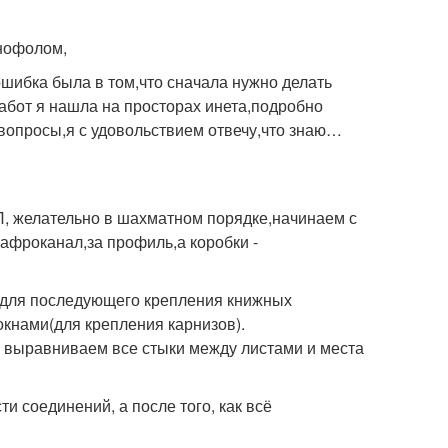
енофолом,
шибка была в том,что сначала нужно делать
работ я нашла на просторах инета,подробно
 вопросы,я с удовольствием отвечу,что знаю…
Л, желательно в шахматном порядке,начинаем с
гафроканал,за профиль,а коробки -
а для последующего крепления книжных
окнами(для крепления карнизов).
 выравниваем все стыки между листами и места
 соединений, а после того, как всё