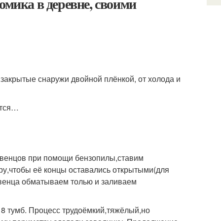
омика в деревне, своими
акрытые снаружи двойной плёнкой, от холода и
ется…
 венцов при помощи бензопилы,ставим
у,чтобы её концы оставались открытыми(для
венца обматываем толью и заливаем
- 8 тумб. Процесс трудоёмкий,тяжёлый,но