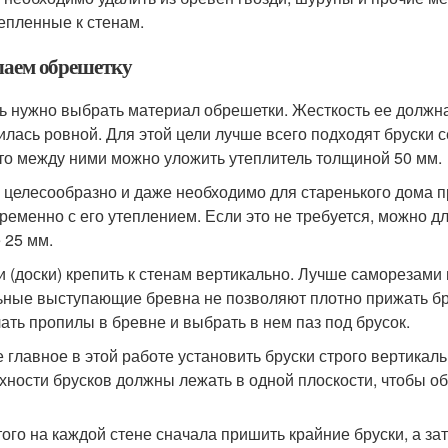
епленные к стенам.
елаем обрешетку
ь нужно выбрать материал обрешетки. Жесткость ее должна
илась ровной. Для этой цели лучше всего подходят бруски 
что между ними можно уложить утеплитель толщиной 50 мм.
 целесообразно и даже необходимо для старенького дома 
ременно с его утеплением. Если это не требуется, можно д
 25 мм.
и (доски) крепить к стенам вертикально. Лучше саморезами
ьные выступающие бревна не позволяют плотно прижать брус
лать пропилы в бревне и выбрать в нем паз под брусок.
 главное в этой работе установить бруски строго вертикал
хности брусков должны лежать в одной плоскости, чтобы об
того на каждой стене сначала пришить крайние бруски, а з