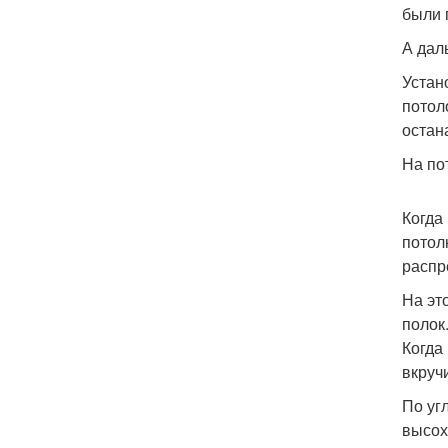
были 
А дал
Устан
потол
остан
На по
Когда
потол
распр
На эт
полок
Когда
вкруч
По уг
высох