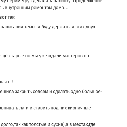
сему периметру сделали завалинку. Продолжение
ись внутренним ремонтом дома…
от так:
 написания темы, я буду держаться этих двух
 ещё старые,но мы уже ждали мастеров по
тат!!!
ла закрыть совсем и сделать одно большое-
внивать лаги и ставить под них кирпичные
лго,так как толстые и сухие),а в местах,где