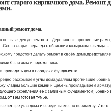
онт старого кирпичного дома. Ремонт д
ами.
апный ремонт дома.
ак он выглядел до ремонта…Деревянные прогнившие рамы,з
…Слева старая веранда с обвисшим козырьком крыльца…
ех,кому предстоит делать ремонт в своём доме,представля
акими были окна и подоконники.
и приводить дом в порядок с фундамента.
рёдно раскрываем углы дома,удаляем прогнившие брёвна
бку,кладём большие камни и щебень,прокладываем арматур
дующего скрепления её с заливным фундаментом),бревно 
ом.Вот вам готовая тумба.
 все четыре угла дома и середины его, по периметру. Итого 