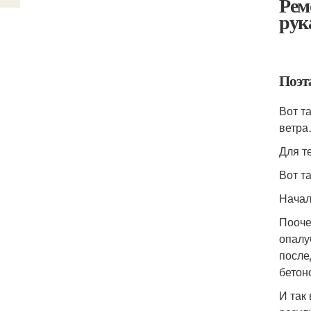
Рем
рук
Поэт
Вот т
ветра
Для т
Вот т
Начал
Пооче
опалу
после
бетон
И так