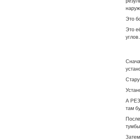
резул
наруж
Это б
Это е
угло
Снача
устан
Стару
Устан
А РЕЗ
там б
После
тумб
Затем