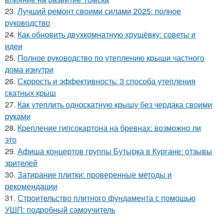
23.
Лучший ремонт своими силами 2025: полное
руководство
24.
Как обновить двухкомнатную хрущёвку: советы и
идеи
25.
Полное руководство по утеплению крыши частного
дома изнутри
26.
Скорость и эффективность: 3 способа утепления
скатных крыш
27.
Как утеплить односкатную крышу без чердака своими
руками
28.
Крепление гипсокартона на бревнах: возможно ли
это
29.
Афиша концертов группы Бутырка в Кургане: отзывы
зрителей
30.
Затирание плитки: проверенные методы и
рекомендации
31.
Строительство плитного фундамента с помощью
УШП: подробный самоучитель