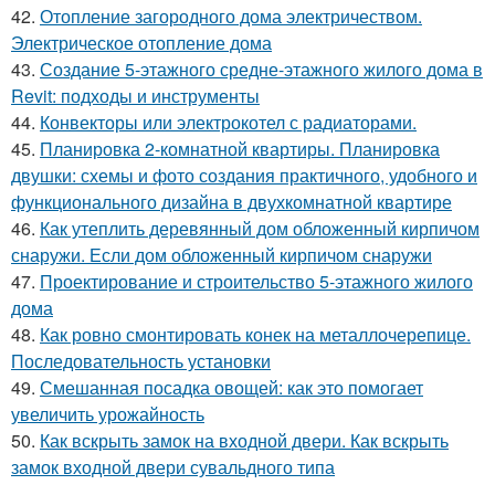
42.
Отопление загородного дома электричеством.
Электрическое отопление дома
43.
Создание 5-этажного средне-этажного жилого дома в
Revit: подходы и инструменты
44.
Конвекторы или электрокотел с радиаторами.
45.
Планировка 2-комнатной квартиры. Планировка
двушки: схемы и фото создания практичного, удобного и
функционального дизайна в двухкомнатной квартире
46.
Как утеплить деревянный дом обложенный кирпичом
снаружи. Если дом обложенный кирпичом снаружи
47.
Проектирование и строительство 5-этажного жилого
дома
48.
Как ровно смонтировать конек на металлочерепице.
Последовательность установки
49.
Смешанная посадка овощей: как это помогает
увеличить урожайность
50.
Как вскрыть замок на входной двери. Как вскрыть
замок входной двери сувальдного типа