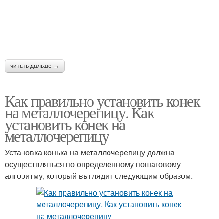
Крыши из
Металлочерепицы на
металлочерепицы
вальмовую крышу
читать дальше →
Крыша из
Скатная крыша
металлочерепицы
Как правильно установить конек
на металлочерепицу. Как
установить конек на
металлочерепицу
Покрытия на крышу
Шатровая крыша
Установка конька на металлочерепицу должна
осуществляться по определенному пошаговому
алгоритму, который выглядит следующим образом:
Ондулина на
Металлочерепицы на
четырехскатную крышу
крышу