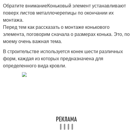
Обратите вниманиеКоньковый элемент устанавливают
поверх листов металлочерепицы по окончании их
Конёк на шиферной
монтажа.
Конёк для крыши
крыше
Перед тем как рассказать о монтаже конькового
элемента, поговорим сначала о размерах конька. Это, по
моему очень важная тема.
Крыши из волнового
Конёк на шиферную
В строительстве используется конек шести различных
шифера
крышу
форм, каждая из которых предназначена для
определенного вида кровли.
Конёк на вальмовую
Вальмовая кровля
крышу
Коньки на шатровую
Четырехскатная крыша
крышу