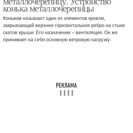
металлочерепицу. Устройство
конька металлочерепицы
Коньком называют один из элементов кровли,
закрывающий верхнее горизонтальное ребро на стыке
Крыши с мансардой
Мансардная крыша
скатов крыши. Его назначение – вентиляция. Он же
принимает на себя основную ветровую нагрузку.
Крыши под
Конёк на крышу
металлочерепицу
Коньки на шиферную
Коньки на крышу
крышу
Установка на
Конёк для шиферной
двухскатную крышу
крыши