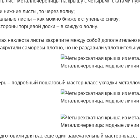
ть лист металлочерепицы на крышу с четырьмя скатами нуж
и нижние листы, то через волну;
альные листы – как можно ближе к ступеньке снизу;
стороны торцевой доски – в каждую волну.
тах нахлеста листы закрепите между собой дополнительно 
закрутили саморезы плотно, но не раздавили уплотнительну
ерь – подробный пошаговый мастер-класс укладки металло
дготовили для вас еще один замечательный мастер-класс: