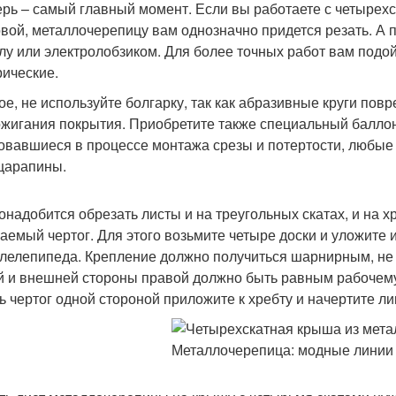
ерь – самый главный момент. Если вы работаете с четырех
вой, металлочерепицу вам однозначно придется резать. А 
лу или электролобзиком. Для более точных работ вам под
рические.
ое, не используйте болгарку, так как абразивные круги пов
ожигания покрытия. Приобретите также специальный баллонч
овавшиеся в процессе монтажа срезы и потертости, любые
царапины.
онадобится обрезать листы и на треугольных скатах, и на х
аемый чертог. Для этого возьмите четыре доски и уложите и
лелепипеда. Крепление должно получиться шарнирным, не 
й и внешней стороны правой должно быть равным рабочему 
ь чертог одной стороной приложите к хребту и начертите ли