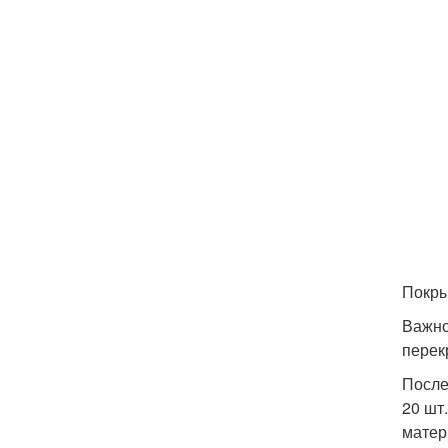
Покры
Важно
перек
После
20 шт
матер