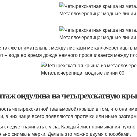
е так же внимательны: между листами металлочерепицы в 
т – вода во время дождя немного просачивается между пл
таж ондулина на четырехскатную кры
ость четырехскатной (вальмовой) крыши в том, что она им
ки, в них чаще всего появляются протечки или иные разгерм
ы следует начинать с угла. Каждый лист примыкания нужно о
льно снимать мерки. Делать это можно двумя способами.