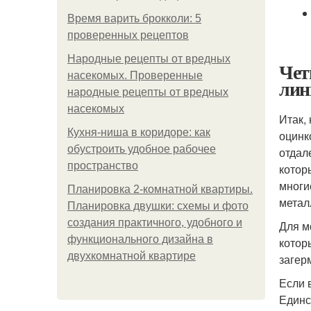
Время варить брокколи: 5
проверенных рецептов
Народные рецепты от вредных
Чет
насекомых. Проверенные
лин
народные рецепты от вредных
насекомых
Итак,
Кухня-ниша в коридоре: как
оцинк
обустроить удобное рабочее
отдал
пространство
котор
многи
Планировка 2-комнатной квартиры.
метал
Планировка двушки: схемы и фото
создания практичного, удобного и
Для м
функционального дизайна в
котор
двухкомнатной квартире
загер
Если 
Единс