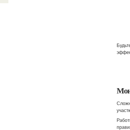
Будьт
эффек
Мон
Сложн
участ
Работ
прави