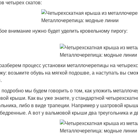
ов четырех скатов:
бое внимание нужно будет уделить кровельному пирогу:
 разберем процесс установки металлочерепицы на четырехс
жу: возьмите обувь на мягкой подошве, а наступать вы смож
.
 подробно мы будем говорить о том, как уложить металлоче
вой крыши. Как вы уже знаете, у стандартной четырехскат
ольника, либо в виде трапеции. Например у шатровой крыши
бедренные. А вот у вальмовой крыши два треугольника и д