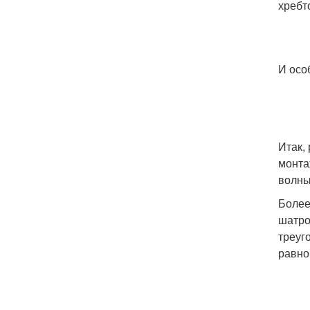
хребт
И осо
Итак,
монта
волны
Более
шатро
треуг
равно