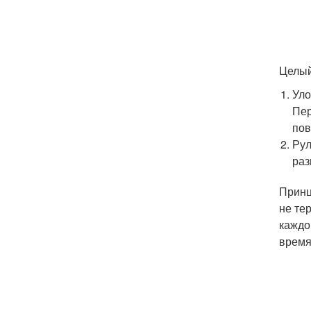
Целый
Уло
Пер
пов
Рул
раз
Принц
не те
каждо
время