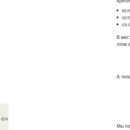
Крепи
есл
ост
со 
В мес
этом 
А теп
⇦
Мы по