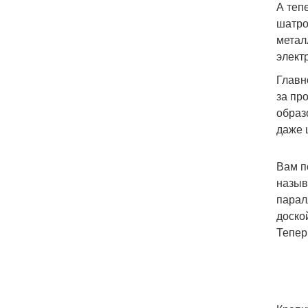
А теп
шатро
метал
элект
Главн
за пр
образ
даже 
Вам п
назыв
парал
доско
Тепер