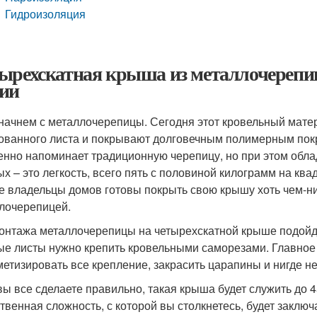
Гидроизоляция
ырехскатная крыша из металлочерепи
ии
 начнем с металлочерепицы. Сегодня этот кровельный мате
ованного листа и покрывают долговечным полимерным пок
енно напоминает традиционную черепицу, но при этом обл
ых – это легкость, всего пять с половиной килограмм на ква
е владельцы домов готовы покрыть свою крышу хоть чем-н
лочерепицей.
онтажа металлочерепицы на четырехскатной крыше подойд
ые листы нужно крепить кровельными саморезами. Главное
метизировать все крепление, закрасить царапины и нигде не
вы все сделаете правильно, такая крыша будет служить до 4
твенная сложность, с которой вы столкнетесь, будет заключ