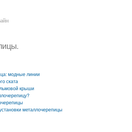
зайн
пицы.
ца: модные линии
го ската
альмовой крыши
ллочерепицу?
лочерепицы
 установки металлочерепицы