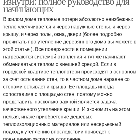
изнутри: полное руководство для
начинающих
В жилом доме тепловые потери абсолютно неизбежны:
тепло улетучивается и через наружные стены, и через
Двускатная крыша
Двухскатная крыша
крышу, и через полы, окна, двери (более подробно
прочитать про утепление деревянного дома вы можете в
этой статье ). Все поверхности в помещении
нагреваются системой отопления и тут же начинают
Двущипцовые крыши
Крыши на сруб
обмениваться теплом с внешней средой. Если в
городской квартире теплопотери происходят в основном
за счет остывания стен, то в частном доме наравне со
стенами остывает и крыша. Ее площадь иногда
Крыши под
сопоставима с площадью стен, поэтому можно
Крыши с мансардой
металлочерепицу
представить, насколько важной является задача
качественного утепления крыши. И экономить на этом
нельзя, иначе приобретение дешевых
теплоизоляционных материалов или несерьезный
Кровли на ломаную
Вальмовая крыша
подход к утеплению впоследствии приведет к
крышу
повышению затрат на отопление.