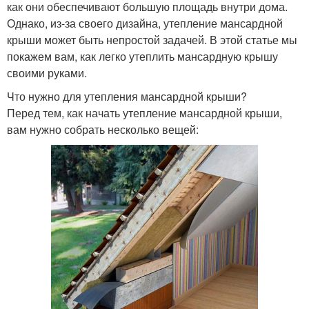
как они обеспечивают большую площадь внутри дома.
Однако, из-за своего дизайна, утепление мансардной
Требования для
крыши может быть непростой задачей. В этой статье мы
Крыша без стоек
ломаных крыш
покажем вам, как легко утеплить мансардную крышу
своими руками.
Что нужно для утепления мансардной крыши?
Мансардная
Перед тем, как начать утепление мансардной крыши,
Крыша с мансардой
конструкция
вам нужно собрать несколько вещей:
Мансардные окна
Мансардная кровля
Лестница для ломаной
Крыша из профнастила
крыши