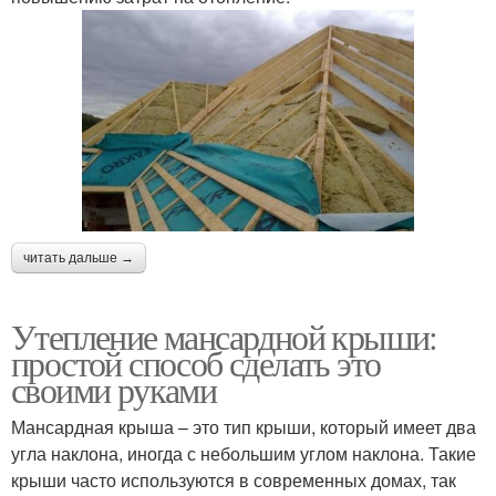
Крыши из
Ломаная крыша
металлочерепицы
Крыша из
Металлочерепица на
металлочерепицы
ломаной крыше
читать дальше →
Металлочерепицы на
Металлочерепицы на
Утепление мансардной крыши:
ломаную крышу
ломаной крыше
простой способ сделать это
своими руками
Требования к
Мансардная крыша – это тип крыши, который имеет два
Мансардный этаж
мансардному
угла наклона, иногда с небольшим углом наклона. Такие
утеплителю
крыши часто используются в современных домах, так