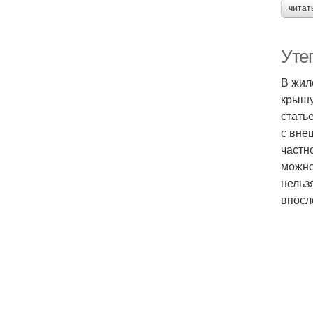
читат
Уте
В жил
крышу
стать
с вне
частн
можно
нельз
впосл