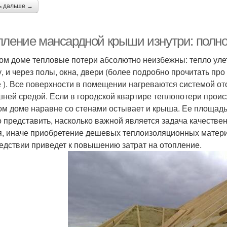
ь дальше →
пление мансардной крыши изнутри: полн
ом доме тепловые потери абсолютно неизбежны: тепло улет
, и через полы, окна, двери (более подробно прочитать пр
е ). Все поверхности в помещении нагреваются системой о
шней средой. Если в городской квартире теплопотери происх
ом доме наравне со стенами остывает и крыша. Ее площадь
 представить, насколько важной является задача качествен
я, иначе приобретение дешевых теплоизоляционных матери
едствии приведет к повышению затрат на отопление.