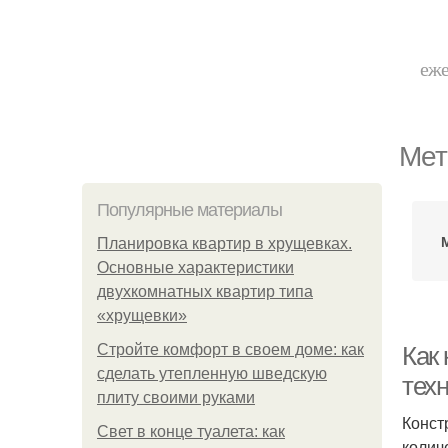
еже
Мет
Популярные материалы
Планировка квартир в хрущевках.
Основные характеристики
двухкомнатных квартир типа
«хрущевки»
Стройте комфорт в своем доме: как
Как
сделать утепленную шведскую
тех
плиту своими руками
Конст
Свет в конце туалета: как
колич