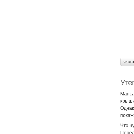
читат
Уте
Манса
крыши
Однак
покаж
Что н
Перед