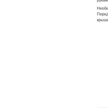
Необх
Перед
крыши