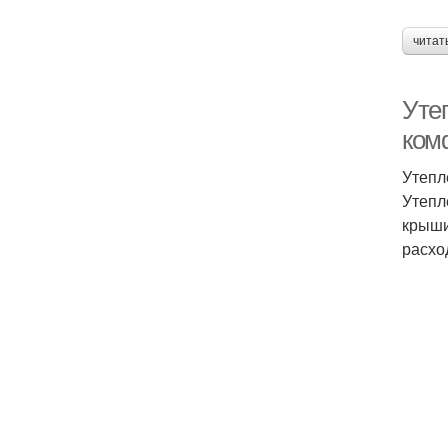
читат
Уте
ком
Утепл
Утепл
крыши
расхо