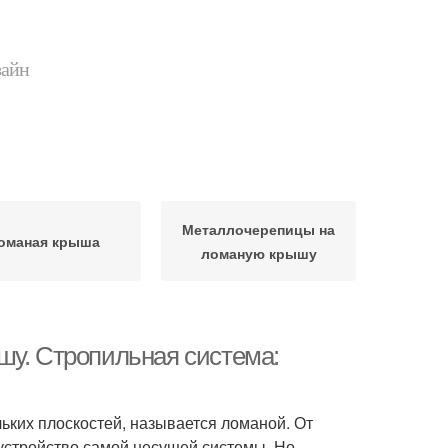
зайн
Металлочерепицы на
оманая крыша
ломаную крышу
шу. Стропильная система:
льких плоскостей, называется ломаной. От
устройство самой несущей системы. Но