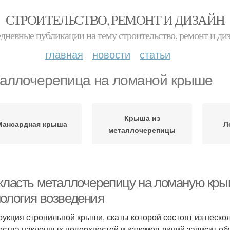
СТРОИТЕЛЬСТВО, РЕМОНТ И ДИЗАЙН
дневные публикации на тему строительство, ремонт и ди
главная
новости
статьи
аллочерепица на ломаной крыше
Крыша из
Мансардная крыша
Л
металлочерепицы
 класть металлочерепицу на ломаную кры
нология возведения
рукция стропильной крыши, скаты которой состоят из неско
ества наклонных поверхностей и изломов линий зависит об