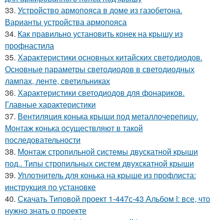
33.
Устройство армопояса в доме из газобетона.
Варианты устройства армопояса
34.
Как правильно установить конек на крышу из
профнастила
35.
Характеристики основных китайских светодиодов.
Основные параметры светодиодов в светодиодных
лампах, ленте, светильниках
36.
Характеристики светодиодов для фонариков.
Главные характеристики
37.
Вентиляция конька крыши под металлочерепицу.
Монтаж конька осуществляют в такой
последовательности
38.
Монтаж стропильной системы двускатной крыши
под.. Типы стропильных систем двухскатной крыши
39.
Уплотнитель для конька на крыше из профлиста:
инструкция по установке
40.
Скачать Типовой проект 1-447с-43 Альбом I: все, что
нужно знать о проекте