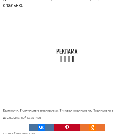
спальню.
Категории:
Популярные планировки
,
Типовая планировка
,
Планировки в
двухкомнатной квартире