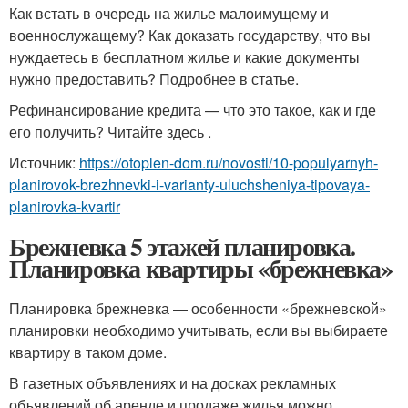
Как встать в очередь на жилье малоимущему и
военнослужащему? Как доказать государству, что вы
нуждаетесь в бесплатном жилье и какие документы
нужно предоставить? Подробнее в статье.
Рефинансирование кредита — что это такое, как и где
его получить? Читайте здесь .
Источник:
https://otoplen-dom.ru/novosti/10-populyarnyh-
planirovok-brezhnevki-i-varianty-uluchsheniya-tipovaya-
planirovka-kvartir
Брежневка 5 этажей планировка.
Планировка квартиры «брежневка»
Планировка брежневка — особенности «брежневской»
планировки необходимо учитывать, если вы выбираете
квартиру в таком доме.
В газетных объявлениях и на досках рекламных
объявлений об аренде и продаже жилья можно