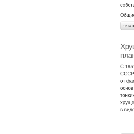
собст
Общие
читат
Хру
пла
С 195
СССР 
от фа
основ
тонки
хруще
в вид