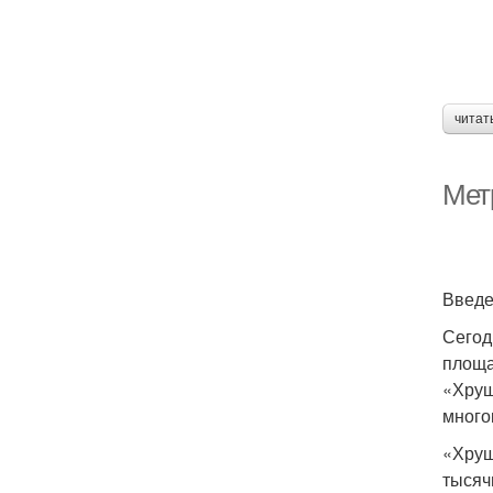
читат
Мет
Введ
Сегод
площа
«Хрущ
много
«Хрущ
тысяч