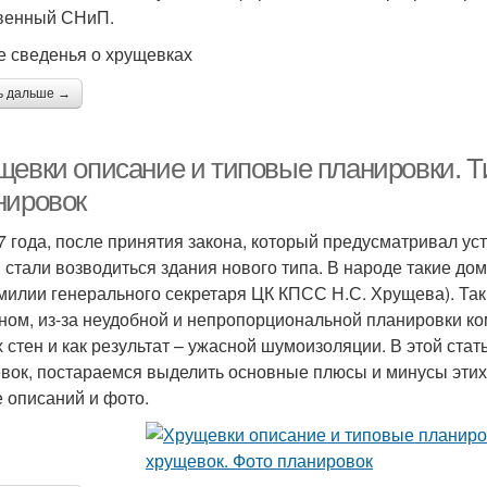
венный СНиП.
 сведенья о хрущевках
ь дальше →
щевки описание и типовые планировки. Т
нировок
7 года, после принятия закона, который предусматривал ус
стали возводиться здания нового типа. В народе такие до
милии генерального секретаря ЦК КПСС Н.С. Хрущева). Так
ном, из-за неудобной и непропорциональной планировки ком
х стен и как результат – ужасной шумоизоляции. В этой стат
вок, постараемся выделить основные плюсы и минусы этих
е описаний и фото.