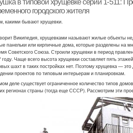
ушка в типовой хрущёвке серии 1-511: П
ременного городского жителя
м, какими бывают хрущевки.
оворит Википедия, хрущевками называют жилые объекты не
ые панельки или кирпичные дома, которые разделены на м
емя Советского Союза. Строили хрущевки в период правле
7 году. Чаще всего высота хрущевки составляет пять этаж
вых шахт в таких постройках нет. Поэтому хрущевка — это 
дении проектов по типовым интерьерам и планировкам.
мом деле существует ограниченное количество типов домо
гих регионах страны (тогда еще СССР). Рассмотрим эти про