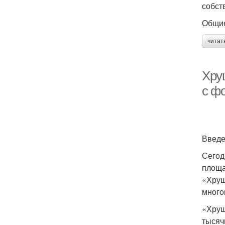
собст
Общие
читат
Хру
с ф
Введ
Сегод
площа
«Хрущ
много
«Хрущ
тысяч