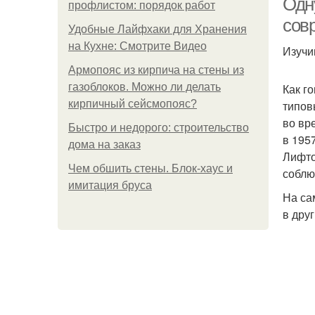
Одн
профлистом: порядок работ
сов
Удобные Лайфхаки для Хранения
на Кухне: Смотрите Видео
Изучи
Армопояс из кирпича на стены из
газоблоков. Можно ли делать
Как г
кирпичный сейсмопояс?
типов
во вр
Быстро и недорого: строительство
в 195
дома на заказ
Лифто
Чем обшить стены. Блок-хаус и
соблю
имитация бруса
На са
в дру