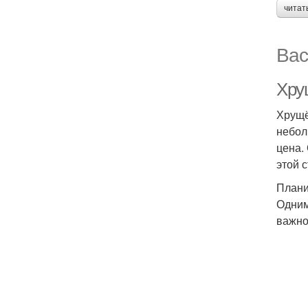
читат
Вас
Хру
Хрущё
небол
цена.
этой 
Плани
Одним
важно