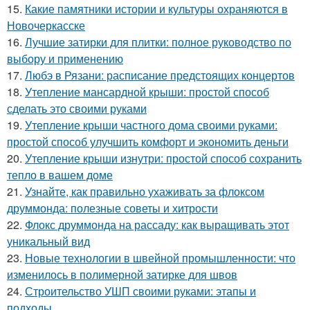
15.
Какие памятники истории и культуры охраняются в
Новочеркасске
16.
Лучшие затирки для плитки: полное руководство по
выбору и применению
17.
Любэ в Рязани: расписание предстоящих концертов
18.
Утепление мансардной крыши: простой способ
сделать это своими руками
19.
Утепление крыши частного дома своими руками:
простой способ улучшить комфорт и экономить деньги
20.
Утепление крыши изнутри: простой способ сохранить
тепло в вашем доме
21.
Узнайте, как правильно ухаживать за флоксом
друммонда: полезные советы и хитрости
22.
Флокс друммонда на рассаду: как выращивать этот
уникальный вид
23.
Новые технологии в швейной промышленности: что
изменилось в полимерной затирке для швов
24.
Строительство УШП своими руками: этапы и
подходы