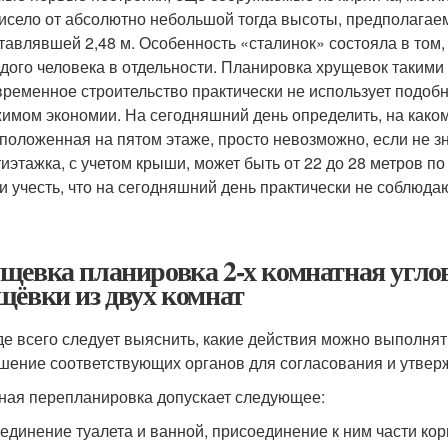
исело от абсолютно небольшой тогда высоты, предполагаем
тавлявшей 2,48 м. Особенность «сталинок» состояла в том,
дого человека в отдельности. Планировка хрущевок такими
ременное строительство практически не использует подобн
имом экономии. На сегодняшний день определить, на каком
положенная на пятом этаже, просто невозможно, если не зна
иэтажка, с учетом крыши, может быть от 22 до 28 метров п
и учесть, что на сегодняшний день практически не соблюд
щевка планировка 2-х комнатная угло
щёвки из двух комнат
е всего следует выяснить, какие действия можно выполнять,
шение соответствующих органов для согласования и утвер
ная перепланировка допускает следующее:
единение туалета и ванной, присоединение к ним части кор