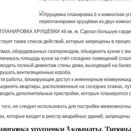
ЛАНИРОВКА ХРУЩЁВКИ 45 кв. м. Сделал большую гардер
твует также список действий, которые запрещены в проце
омах, оборудованных газопроводом, объединять кухню с ж
личивать площадь кухни за счёт соседних помещений (спаль
водить полный демонтаж стены дома, выходящей на балко
рушать вентиляционные короба.
ти работы, блокирующие доступ к инженерным коммуникац
единять квартиры, расположенные на соседних этажах, пу
водить дополнительные пристройки, которые планируется с
 того, не следует использовать для постройки межкомнат
ах, которые входят в реестр аварийных зданий, запрещен
нировка хрущевки 3 комнаты. Типовы