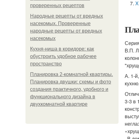
Х
проверенных рецептов
Народные рецепты от вредных
насекомых. Проверенные
Пла
народные рецепты от вредных
насекомых
Серия
Кухня-ниша в коридоре: как
В.П. 
обустроить удобное рабочее
колон
пространство
"хрущ
Планировка 2-комнатной квартиры.
А. 1-
Планировка двушки: схемы и фото
кухню
создания практичного, удобного и
Отлич
функционального дизайна в
3-3 в
двухкомнатной квартире
конст
высту
негла
«хрущ
. В д