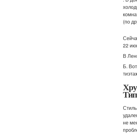
холод
комна
(по д
Сейча
22 ию
В Лен
Б. Вот
тиэта
Хру
Тип
Стиль
удале
не ме
пробл