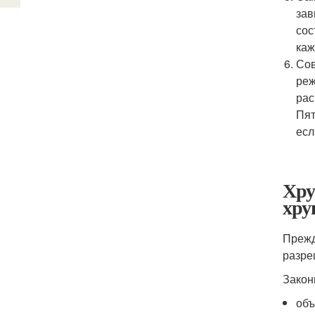
зав
сос
каж
Сов
реж
рас
Пят
есл
Хру
хру
Прежд
разре
Закон
объ