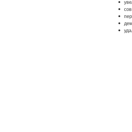
уве
сов
пер
дем
уда