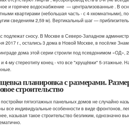
ное и горячее водоснабжение — централизованные . В основн
тными квартирами (небольшая часть - с 4-хкомнатными), по
ругим сведениям 2,59 м). Вертикальный шаг — приблизительн
с подлежат сносу. В Москве в Северо-Западном администра
ня 2017 г., остались 3 дома в Новой Москве, в посёлке Зна
инграде дома этой серии строили под псевдонимом «ОД», 2 
 и 4-му стереотипу конец - что все "хрущёвки" 5-этажные. Н
жные.
щевка планировка с размерами. Размер
овое строительство
 постройки пятиэтажных панельных домов не случайно наз
ны все индивидуальные особенности в виде фронтонов, ле
нее, называя такое строительство безликим, однозначно вы
ематично.