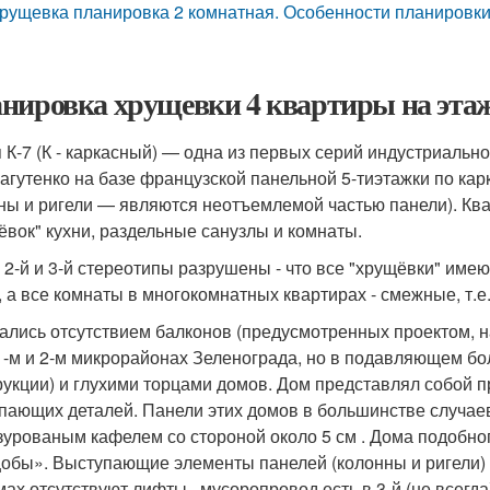
рущевка планировка 2 комнатная. Особенности планировк
нировка хрущевки 4 квартиры на этаже.
 К-7 (К - каркасный) — одна из первых серий индустриальн
Лагутенко на базе французской панельной 5-тиэтажки по ка
ны и ригели — являются неотъемлемой частью панели). Кв
ёвок" кухни, раздельные санузлы и комнаты.
й, 2-й и 3-й стереотипы разрушены - что все "хрущёвки" им
, а все комнаты в многокомнатных квартирах - смежные, т.е.
ались отсутствием балконов (предусмотренных проектом, н
 1-м и 2-м микрорайонах Зеленограда, но в подавляющем б
рукции) и глухими торцами домов. Дом представлял собой 
пающих деталей. Панели этих домов в большинстве случа
зурованым кафелем со стороной около 5 см . Дома подобно
обы». Выступающие элементы панелей (колонны и ригели) п
омах отсутствуют лифты , мусоропровод есть в 3-й (не всегд