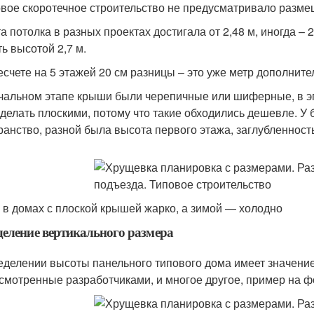
вое скоротечное строительство не предусматривало разме
а потолка в разных проектах достигала от 2,48 м, иногда – 
ть высотой 2,7 м.
есчете на 5 этажей 20 см разницы – это уже метр дополнит
чальном этапе крыши были черепичные или шиферные, в э
 делать плоскими, потому что такие обходились дешевле. 
ранство, разной была высота первого этажа, заглубленность
 в домах с плоской крышей жарко, а зимой — холодно
еление вертикального размера
еделении высоты панельного типового дома имеет значение
смотренные разработчиками, и многое другое, пример на ф