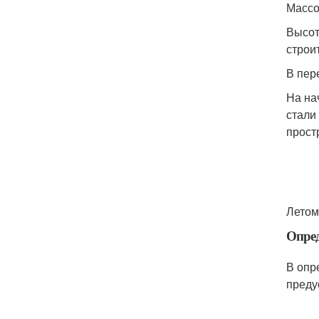
Массо
Высот
строи
В пер
На на
стали
прост
Летом
Опред
В опр
преду