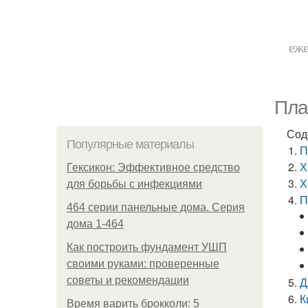
еже
Пла
Сод
Популярные материалы
П
Х
Гексикон: Эффективное средство
Х
для борьбы с инфекциями
П
464 серии панельные дома. Серия
дома 1-464
Как построить фундамент УШП
своими руками: проверенные
советы и рекомендации
Д
К
Время варить брокколи: 5