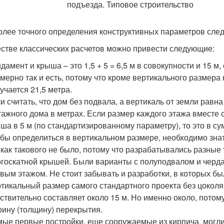
олее точного определения конструктивных параметров след
естве классических расчетов можно привести следующие:
дамент и крыша – это 1,5 + 5 = 6,5 м в совокупности и 15 м,
мерно так и есть, потому что кроме вертикального размера
учается 21,5 метра.
и считать, что дом без подвала, а вертикаль от земли равна
тажного дома в метрах. Если размер каждого этажа вместе с
ша в 5 м (по стандартизированному параметру), то это в су
бы определиться в вертикальном размере, необходимо зна
 как такового не было, потому что разрабатывались разные
госкатной крышей. Были варианты с полуподвалом и черда
вым этажом. Не стоит забывать и разработки, в которых бы
тикальный размер самого стандартного проекта без цоколя
ствительно составляет около 15 м. Но именно около, потом
ину (толщину) перекрытия.
ые первые постройки, еще сооружаемые из кирпича, могли 