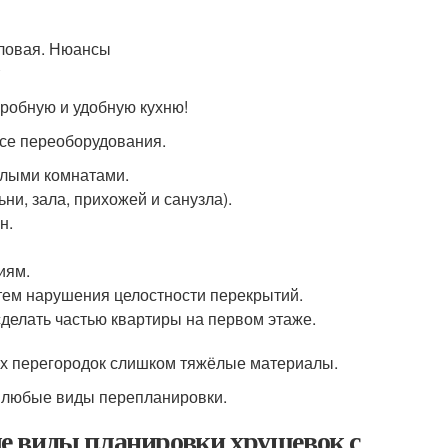
обную и удобную кухню!
ссе переоборудования.
илыми комнатами.
ни, зала, прихожей и санузла).
н.
иям.
тем нарушения целостности перекрытий.
делать частью квартиры на первом этаже.
ных перегородок слишком тяжёлые материалы.
ы любые виды перепланировки.
е виды планировки хрущевок с