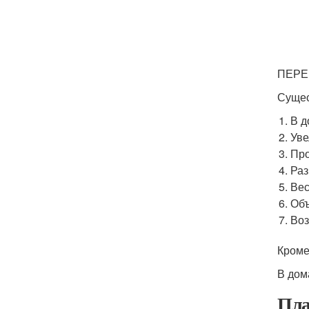
ПЕРЕП
Сущес
В д
Уве
Про
Раз
Вес
Объ
Воз
Кроме
В дом
Пла