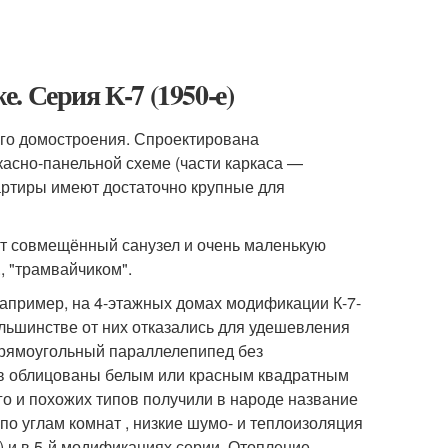
и
 Серия К-7 (1950-е)
ого домостроения. Спроектирована
ркасно-панельной схеме (части каркаса —
артиры имеют достаточно крупные для
еют совмещённый санузел и очень маленькую
, "трамвайчиком".
апример, на 4-этажных домах модификации К-7-
ольшинстве от них отказались для удешевления
прямоугольный параллелепипед без
ев облицованы белым или красным квадратным
го и похожих типов получили в народе название
о углам комнат , низкие шумо- и теплоизоляция
а) и в 5-й модификациях серии. Отопление,