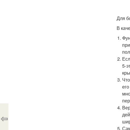
Для б
В кач
Фун
при
пол
Есл
5-э
кры
Что
его
мно
пер
Вер
дей
⇦
шир
Сам