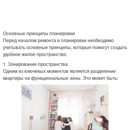
Комнаты в панельной
Спальни в хрущевке
хрущевке
Основные принципы планировки
Перед началом ремонта и планировки необходимо
учитывать основные принципы, которые помогут создать
Комнаты в кирпичной
Комната в хрущевке
удобное жилое пространство.
хрущевке
1. Зонирование пространства
Одним из ключевых моментов является разделение
квартиры на функциональные зоны. Это может быть:
Комнаты в частном
доме