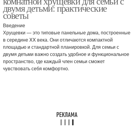
комнатной хрущевки для семьи с
двумя детьми: практические
советы
Двухкомнатная
Введение
Кирпичная хрущевка
хрущевка
Хрущевки — это типовые панельные дома, построенные
в середине XX века. Они отличаются компактной
площадью и стандартной планировкой. Для семьи с
двумя детьми важно создать удобное и функциональное
Зал в хрущевке
Комнаты с кладовкой
пространство, где каждый член семьи сможет
чувствовать себя комфортно.
Комнаты в мини-
Хрущевки в кирпичных
улучшенке
домах
Комнатная хрущевка
Ванная комната