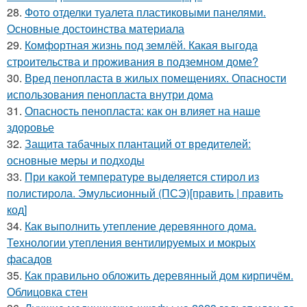
28.
Фото отделки туалета пластиковыми панелями.
Основные достоинства материала
29.
Комфортная жизнь под землёй. Какая выгода
строительства и проживания в подземном доме?
30.
Вред пенопласта в жилых помещениях. Опасности
использования пенопласта внутри дома
31.
Опасность пенопласта: как он влияет на наше
здоровье
32.
Защита табачных плантаций от вредителей:
основные меры и подходы
33.
При какой температуре выделяется стирол из
полистирола. Эмульсионный (ПСЭ)[править | править
код]
34.
Как выполнить утепление деревянного дома.
Технологии утепления вентилируемых и мокрых
фасадов
35.
Как правильно обложить деревянный дом кирпичём.
Облицовка стен