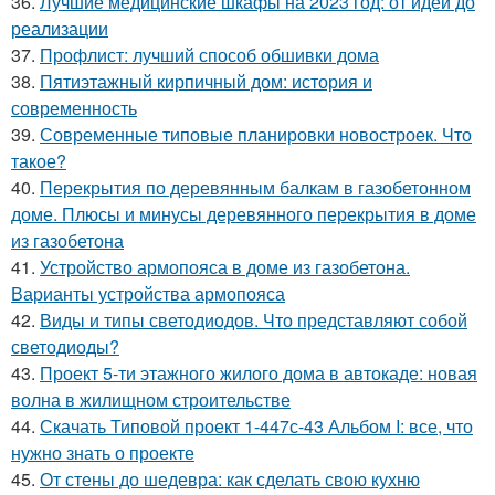
36.
Лучшие медицинские шкафы на 2023 год: от идеи до
реализации
37.
Профлист: лучший способ обшивки дома
38.
Пятиэтажный кирпичный дом: история и
современность
39.
Современные типовые планировки новостроек. Что
такое?
40.
Перекрытия по деревянным балкам в газобетонном
доме. Плюсы и минусы деревянного перекрытия в доме
из газобетона
41.
Устройство армопояса в доме из газобетона.
Варианты устройства армопояса
42.
Виды и типы светодиодов. Что представляют собой
светодиоды?
43.
Проект 5-ти этажного жилого дома в автокаде: новая
волна в жилищном строительстве
44.
Скачать Типовой проект 1-447с-43 Альбом I: все, что
нужно знать о проекте
45.
От стены до шедевра: как сделать свою кухню