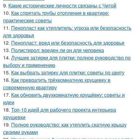
9.
Какие исторические личности связаны с Читой
10.
Как спрятать трубы отопления в квартире:
практические советы
11.
Пенопласт как утеплитель: угроза или безопасность
для здоровья
12.
Пенопласт: вред или безопасность для здоровья
13.
Полистирол: вреден ли он для человека
14.
Лучшие затирки для плитки: полное руководство по
выбору и применению
15.
Как выбрать затирку для плитки: советы по цвету
16.
Как превратить трёхкомнатную хрущевку в
современную квартиру
17.
Как обновить двухкомнатную хрущёвку: советы и
идеи
18.
Топ-10 идей для рабочего проекта интерьера
хрущевки
19.
Полное руководство: как утеплить скатную крышу
своими руками