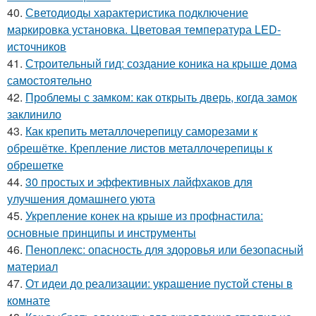
40.
Светодиоды характеристика подключение
маркировка установка. Цветовая температура LED-
источников
41.
Строительный гид: создание коника на крыше дома
самостоятельно
42.
Проблемы с замком: как открыть дверь, когда замок
заклинило
43.
Как крепить металлочерепицу саморезами к
обрешётке. Крепление листов металлочерепицы к
обрешетке
44.
30 простых и эффективных лайфхаков для
улучшения домашнего уюта
45.
Укрепление конек на крыше из профнастила:
основные принципы и инструменты
46.
Пеноплекс: опасность для здоровья или безопасный
материал
47.
От идеи до реализации: украшение пустой стены в
комнате