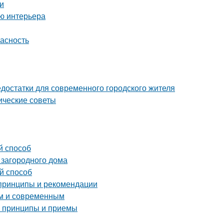
еи
ию интерьера
пасность
достатки для современного городского жителя
ические советы
й способ
 загородного дома
й способ
 принципы и рекомендации
ым и современным
е принципы и приемы