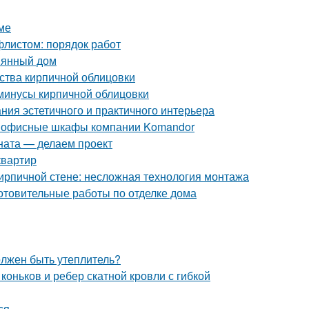
ме
листом: порядок работ
вянный дом
ства кирпичной облицовки
 минусы кирпичной облицовки
ния эстетичного и практичного интерьера
е офисные шкафы компании Komandor
ната — делаем проект
квартир
кирпичной стене: несложная технология монтажа
отовительные работы по отделке дома
олжен быть утеплитель?
оньков и ребер скатной кровли с гибкой
ся