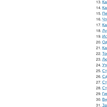
13.
Ка
14.
Ка
15.
Пе
16.
Чт
17.
Ка
18.
Лу
19.
Ис
20.
Од
21.
Ка
22.
То
23.
Лю
24.
Ут
25.
Ст
26.
Сд
27.
Ст
28.
Ст
29.
Ги
30.
Вн
31.
За