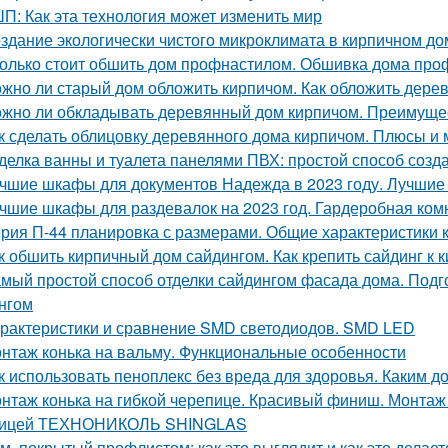
П: Как эта технология может изменить мир
здание экологически чистого микроклимата в кирпичном до
олько стоит обшить дом профнастилом. Обшивка дома проф
жно ли старый дом обложить кирпичом. Как обложить дере
жно ли обкладывать деревянный дом кирпичом. Преимуще
к сделать облицовку деревянного дома кирпичом. Плюсы и
делка ванны и туалета панелями ПВХ: простой способ созда
чшие шкафы для документов Надежда в 2023 году. Лучши
чшие шкафы для раздевалок на 2023 год. Гардеробная ком
рия П-44 планировка с размерами. Общие характеристики 
к обшить кирпичный дом сайдингом. Как крепить сайдинг к 
мый простой способ отделки сайдингом фасада дома. Подг
нгом
рактеристики и сравнение SMD светодиодов. SMD LED
нтаж конька на вальму. Функциональные особенности
к использовать пеноплекс без вреда для здоровья. Каким д
нтаж конька на гибкой черепице. Красивый финиш. Монтаж к
пицей ТЕХНОНИКОЛЬ SHINGLAS
м, покрытый профлистом: как это выглядит и как это делает