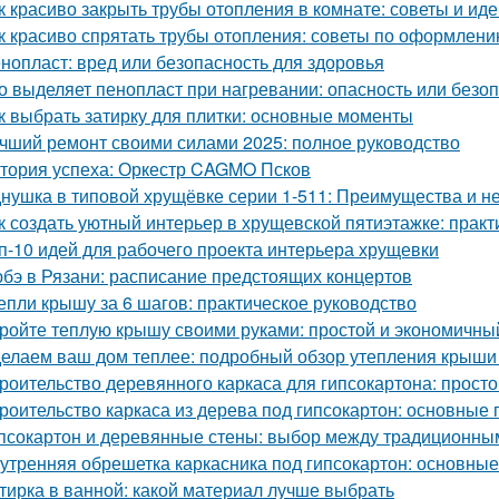
к красиво закрыть трубы отопления в комнате: советы и ид
к красиво спрятать трубы отопления: советы по оформлен
нопласт: вред или безопасность для здоровья
о выделяет пенопласт при нагревании: опасность или безо
к выбрать затирку для плитки: основные моменты
чший ремонт своими силами 2025: полное руководство
тория успеха: Оркестр CAGMO Псков
нушка в типовой хрущёвке серии 1-511: Преимущества и не
к создать уютный интерьер в хрущевской пятиэтажке: практ
п-10 идей для рабочего проекта интерьера хрущевки
бэ в Рязани: расписание предстоящих концертов
епли крышу за 6 шагов: практическое руководство
ройте теплую крышу своими руками: простой и экономичны
елаем ваш дом теплее: подробный обзор утепления крыши
роительство деревянного каркаса для гипсокартона: просто
роительство каркаса из дерева под гипсокартон: основные
псокартон и деревянные стены: выбор между традиционн
утренняя обрешетка каркасника под гипсокартон: основны
тирка в ванной: какой материал лучше выбрать