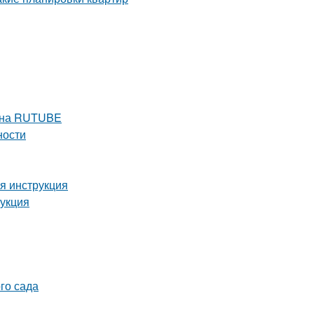
е на RUTUBE
ности
я инструкция
рукция
го сада