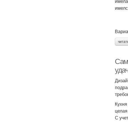
имела
имелс
Вариа
читат
Сам
уда
Дизай
подра
требо
Кухня
целая
С уче