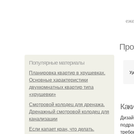
еже
Про
Популярные материалы
У
Планировка квартир в хрущевках.
Основные характеристики
двухкомнатных квартир типа
«хрущевки»
Смотровой колодец для дренажа.
Как
Дренажный смотровой колодец для
Дизай
канализации
подра
Если капает кран, что делать.
требо