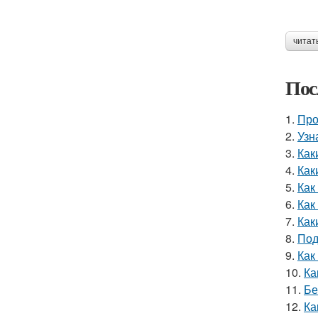
читат
Пос
1.
Про
2.
Узн
3.
Как
4.
Как
5.
Как
6.
Как
7.
Как
8.
Под
9.
Как
10.
Ка
11.
Бе
12.
Ка