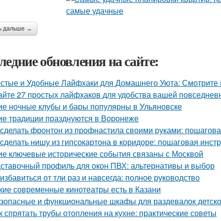
ь дальше →
ледние обновления на сайте:
стые и Удобные Лайфхаки для Домашнего Уюта: Смотрит
айте 27 простых лайфхаков для удобства вашей повседнев
ие ночные клубы и бары популярны в Ульяновске
ие традиции празднуются в Воронеже
 сделать фронтон из профнастила своими руками: пошагова
 сделать нишу из гипсокартона в коридоре: пошаговая инст
ие ключевые исторические события связаны с Москвой
ставочный профиль для окон ПВХ: альтернативы и выбор
 избавиться от тли раз и навсегда: полное руководство
кие современные кинотеатры есть в Казани
зопасные и функциональные шкафы для раздевалок детско
к спрятать трубы отопления на кухне: практические советы