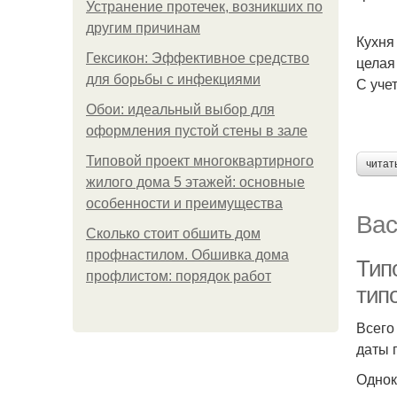
Устранение протечек, возникших по
другим причинам
Кухня
Гексикон: Эффективное средство
целая
для борьбы с инфекциями
С уче
Обои: идеальный выбор для
оформления пустой стены в зале
Типовой проект многоквартирного
читат
жилого дома 5 этажей: основные
особенности и преимущества
Вас
Сколько стоит обшить дом
профнастилом. Обшивка дома
Тип
профлистом: порядок работ
тип
Всего
даты 
Однок