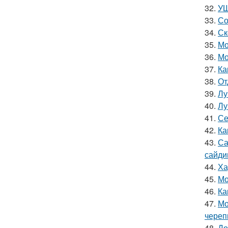
32.
УШ
33.
Со
34.
Ск
35.
Мо
36.
Мо
37.
Ка
38.
От
39.
Лу
40.
Лу
41.
Се
42.
Ка
43.
Са
сайди
44.
Ха
45.
Мо
46.
Ка
47.
Мо
чере
48.
До