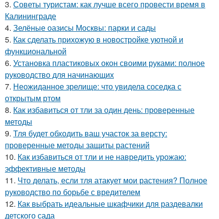
3.
Советы туристам: как лучше всего провести время в
Калининграде
4.
Зелёные оазисы Москвы: парки и сады
5.
Как сделать прихожую в новостройке уютной и
функциональной
6.
Установка пластиковых окон своими руками: полное
руководство для начинающих
7.
Неожиданное зрелище: что увидела соседка с
открытым ртом
8.
Как избавиться от тли за один день: проверенные
методы
9.
Тля будет обходить ваш участок за версту:
проверенные методы защиты растений
10.
Как избавиться от тли и не навредить урожаю:
эффективные методы
11.
Что делать, если тля атакует мои растения? Полное
руководство по борьбе с вредителем
12.
Как выбрать идеальные шкафчики для раздевалки
детского сада