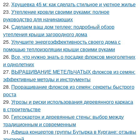
22.
Хрущевка 45 м: как сделать стильное и уютное жилье
23.
Утепление кровли своими руками: полное
руководство для начинающих
24.
Сделаем ваш дом теплее: подробный обзор
утепления крыши загородного дома
25.
Улучшите энергоэффективность своего дома с
помощью теплоизоляции крыши своими руками
26.
Все, что нужно знать о посадке флоксов многолетних
и однолетних
27.
ВЫРАЩИВАНИЕ МЕТЕЛЬЧАТЫХ флоксов из семян:
эффективные методы и инструменты
28.
Проращивание флоксов из семян: секреты быстрого
роста
29.
Угрозы и риски использования деревянного каркаса
в строительстве
30.
Гипсокартон и деревянные стены: выбор между
традиционным и современным
31.
Афиша концертов группы Бутырка в Кургане: отзывы
зрителей