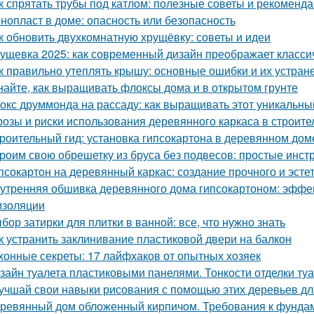
к спрятать трубы под катлом: полезные советы и рекоменд
нопласт в доме: опасность или безопасность
к обновить двухкомнатную хрущёвку: советы и идеи
ущевка 2025: как современный дизайн преображает класси
к правильно утеплять крышу: основные ошибки и их устран
найте, как выращивать флоксы дома и в открытом грунте
окс друммонда на рассаду: как выращивать этот уникальны
розы и риски использования деревянного каркаса в строите
роительный гид: установка гипсокартона в деревянном дом
роим свою обрешетку из бруса без подвесов: простые инст
псокартон на деревянный каркас: создание прочного и эсте
утренняя обшивка деревянного дома гипсокартоном: эффе
изоляции
бор затирки для плитки в ванной: все, что нужно знать
к устранить заклинивание пластиковой двери на балкон
хонные секреты: 17 лайфхаков от опытных хозяек
зайн туалета пластиковыми панелями. Тонкости отделки т
учшай свои навыки рисования с помощью этих деревьев дл
ревянный дом обложенный кирпичом. Требования к фунда