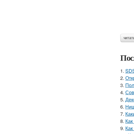
читат
Пос
1.
SDS
2.
Отк
3.
Пол
4.
Сов
5.
Дек
6.
Ниш
7.
Как
8.
Как
9.
Как