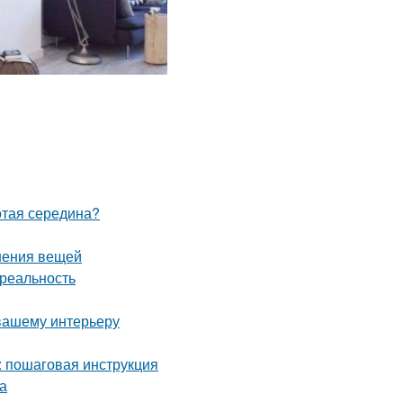
отая середина?
нения вещей
 реальность
 вашему интерьеру
: пошаговая инструкция
а