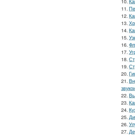
10.
Ка
11.
Пе
12.
Ка
13.
Хр
14.
Ка
15.
Уз
16.
Фл
17.
Уг
18.
Ст
19.
Ст
20.
Ги
21.
Вн
звуко
22.
Вы
23.
Ка
24.
Ку
25.
Ди
26.
Ул
27.
Де