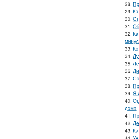
28.
Пр
29.
Ка
30.
Ст
31.
Об
32.
Ка
мину
33.
Ко
34.
Лу
35.
Ле
36.
Ди
37.
Со
38.
Пр
39.
Я 
40.
От
дома
41.
Пр
42.
Де
43.
Ка
44.
Ун