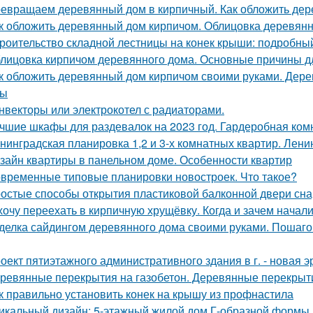
евращаем деревянный дом в кирпичный. Как обложить де
к обложить деревянный дом кирпичом. Облицовка деревянн
роительство складной лестницы на конек крыши: подробны
лицовка кирпичом деревянного дома. Основные причины д
к обложить деревянный дом кирпичом своими руками. Дер
сы
нвекторы или электрокотел с радиаторами.
чшие шкафы для раздевалок на 2023 год. Гардеробная ком
нинградская планировка 1,2 и 3-х комнатных квартир. Лени
зайн квартиры в панельном доме. Особенности квартир
временные типовые планировки новостроек. Что такое?
остые способы открытия пластиковой балконной двери сн
хочу переехать в кирпичную хрущёвку. Когда и зачем начал
делка сайдингом деревянного дома своими руками. Пошаго
оект пятиэтажного административного здания в г. - новая э
ревянные перекрытия на газобетон. Деревянные перекрыти
к правильно установить конек на крышу из профнастила
икальный дизайн: 5-этажный жилой дом Г-образной формы