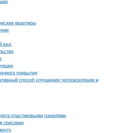
ации
ческие квартиры
ение
й вид
льстве
е
рукции
тичного покрытия
ктивный способ улучшения теплоизоляции и
уалета пластиковыми панелями
я срисовки
менту