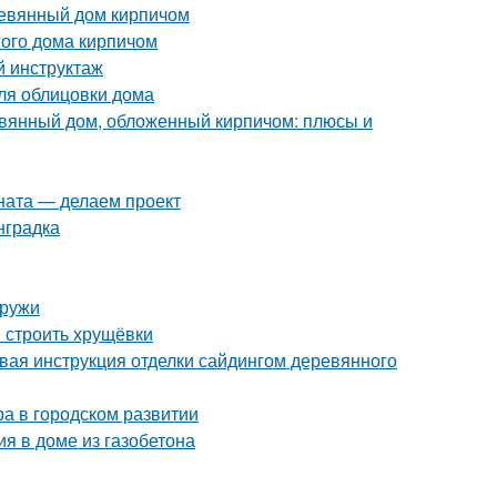
ревянный дом кирпичом
ого дома кирпичом
й инструктаж
ля облицовки дома
евянный дом, обложенный кирпичом: плюсы и
ната — делаем проект
нградка
аружи
и строить хрущёвки
вая инструкция отделки сайдингом деревянного
ра в городском развитии
я в доме из газобетона