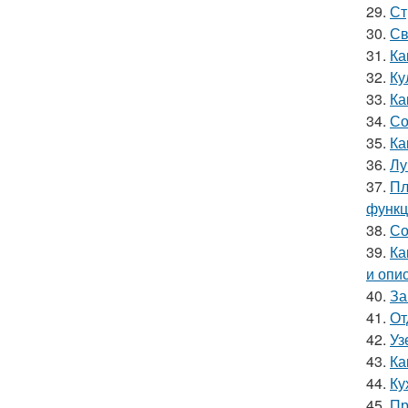
29.
Ст
30.
Св
31.
Ка
32.
Ку
33.
Ка
34.
Со
35.
Ка
36.
Лу
37.
Пл
функц
38.
Со
39.
Ка
и опи
40.
За
41.
От
42.
Уз
43.
Ка
44.
Ку
45.
Пр