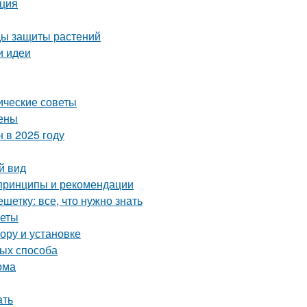
кция
оды защиты растений
и идеи
ические советы
цены
 в 2025 году
й вид
 принципы и рекомендации
етку: все, что нужно знать
веты
ору и установке
тых способа
ома
ать