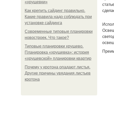
«хрущевки»
стать
сдела
Как крепить сайдинг правильно.
Какие правила надо соблюдать при
установке сайдинга
Испол
Освещ
Современные типовые планировки
свето
новостроек. Что такое?
освещ
Типовые планировки хрущево.
Преим
Планировка «хрущевка»: история
«хрущевской» планировки квартир
Почему у кротона опадают листья.
Другие причины увядания листьев
кротона