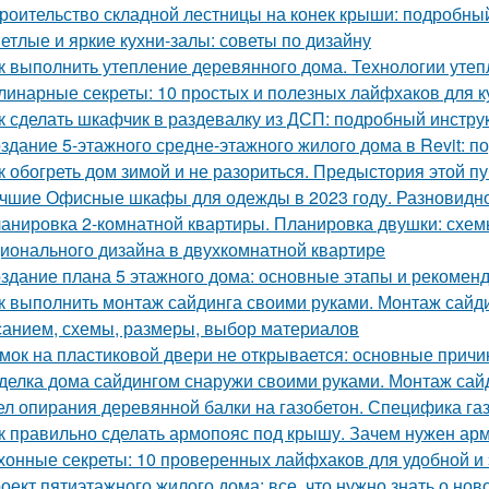
роительство складной лестницы на конек крыши: подробны
етлые и яркие кухни-залы: советы по дизайну
к выполнить утепление деревянного дома. Технологии уте
линарные секреты: 10 простых и полезных лайфхаков для к
к сделать шкафчик в раздевалку из ДСП: подробный инстру
здание 5-этажного средне-этажного жилого дома в Revit: 
к обогреть дом зимой и не разориться. Предыстория этой п
чшие Офисные шкафы для одежды в 2023 году. Разновидн
анировка 2-комнатной квартиры. Планировка двушки: схемы
ионального дизайна в двухкомнатной квартире
здание плана 5 этажного дома: основные этапы и рекомен
к выполнить монтаж сайдинга своими руками. Монтаж сайди
санием, схемы, размеры, выбор материалов
мок на пластиковой двери не открывается: основные прич
делка дома сайдингом снаружи своими руками. Монтаж сай
ел опирания деревянной балки на газобетон. Специфика га
к правильно сделать армопояс под крышу. Зачем нужен арм
хонные секреты: 10 проверенных лайфхаков для удобной и
оект пятиэтажного жилого дома: все, что нужно знать о нов