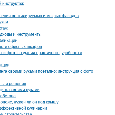
й инструктаж
пления вентилируемых и мокрых фасадов
ухни
ктаж
подходы и инструменты
убликации
ости офисных шкафов
 и фото создания практичного, удобного и
дации
нга своими руками поэтапно: инструкция с фото
ины и решения
динга своими руками
зобетона
опояс, нужен ли он под крышу
 эффективной кулинарии
ом строительстве