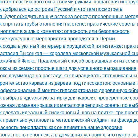
нтаж пластикового окна своими руками: пошаговая инстру
к добраться до острова Русский и что там посмотреть
я будет обходить ваш участок за версту: проверенные мет
к спрятать трубы отопления на стене: практические советы 
нопласт в жилых комнатах: опасность или безопасность
кие культурные мероприятия проводятся в Перми
к создать уютный интерьер в хрущевской пятиэтажке: практ
астасия Высоцкая — королева московской музыкальной с
ожайный Флокс: Правильный способ выращивания из семян
оксы из семян: простые шаги для успешного выращивания
окс друммонда на рассаду: как выращивать этот уникальны
роительство каркаса из дерева под гипсокартон: основные
офессиональный монтаж гипсокартона на деревянную обреш
к выбрать идеальную затирку для кафеля: проверенные со
ожная ломаная крыша из металлочерепицы: советы по выб
к сделать идеальный силиконовый шов на плитке: три прос
к правильно установить металлический сайдинг на фасад д
асность пенопласта: как он влияет на наше здоровье
зопасность пеноплекса в домашних условиях: что нужно зн