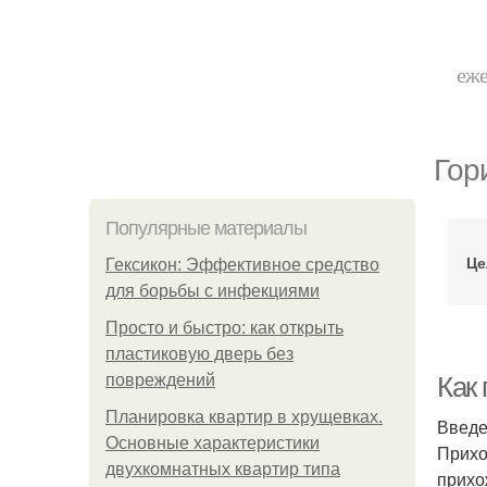
еже
Гор
Популярные материалы
Це
Гексикон: Эффективное средство
для борьбы с инфекциями
Просто и быстро: как открыть
пластиковую дверь без
повреждений
Как
Планировка квартир в хрущевках.
Введ
Основные характеристики
Прихо
двухкомнатных квартир типа
прихо