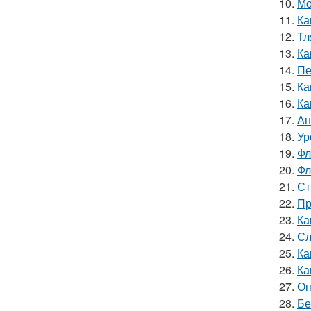
10.
Мо
11.
Ка
12.
Тл
13.
Ка
14.
Пе
15.
Ка
16.
Ка
17.
Ан
18.
Ур
19.
Фл
20.
Фл
21.
Ст
22.
Пр
23.
Ка
24.
Сл
25.
Ка
26.
Ка
27.
Оп
28.
Бе