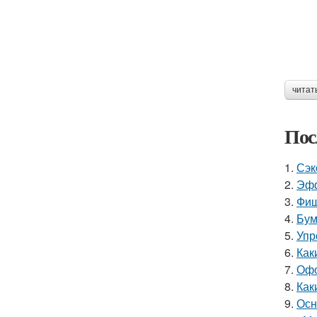
читат
Пос
1.
Сэк
2.
Эфф
3.
Фиш
4.
Бум
5.
Упр
6.
Как
7.
Офо
8.
Как
9.
Осн