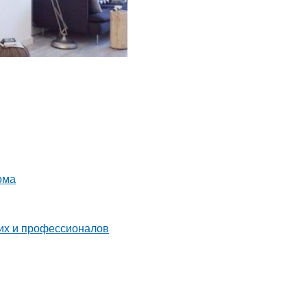
ома
их и профессионалов