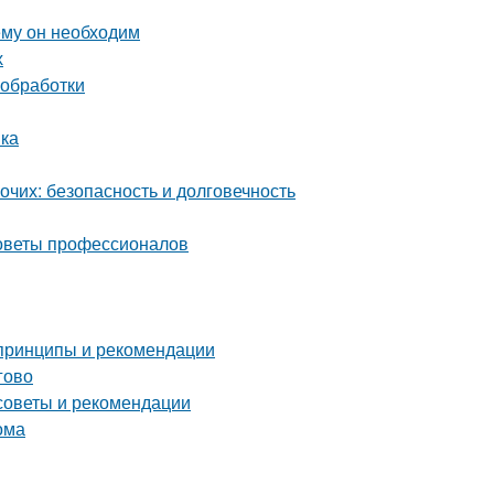
ему он необходим
х
 обработки
вка
чих: безопасность и долговечность
советы профессионалов
 принципы и рекомендации
гово
советы и рекомендации
ома