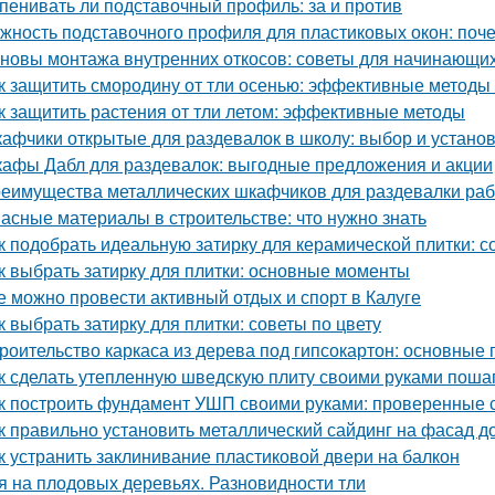
пенивать ли подставочный профиль: за и против
жность подставочного профиля для пластиковых окон: поч
новы монтажа внутренних откосов: советы для начинающи
к защитить смородину от тли осенью: эффективные методы
к защитить растения от тли летом: эффективные методы
афчики открытые для раздевалок в школу: выбор и устано
афы Дабл для раздевалок: выгодные предложения и акции
еимущества металлических шкафчиков для раздевалки рабо
асные материалы в строительстве: что нужно знать
к подобрать идеальную затирку для керамической плитки: 
к выбрать затирку для плитки: основные моменты
е можно провести активный отдых и спорт в Калуге
к выбрать затирку для плитки: советы по цвету
роительство каркаса из дерева под гипсокартон: основные
к сделать утепленную шведскую плиту своими руками поша
к построить фундамент УШП своими руками: проверенные 
к правильно установить металлический сайдинг на фасад д
к устранить заклинивание пластиковой двери на балкон
я на плодовых деревьях. Разновидности тли