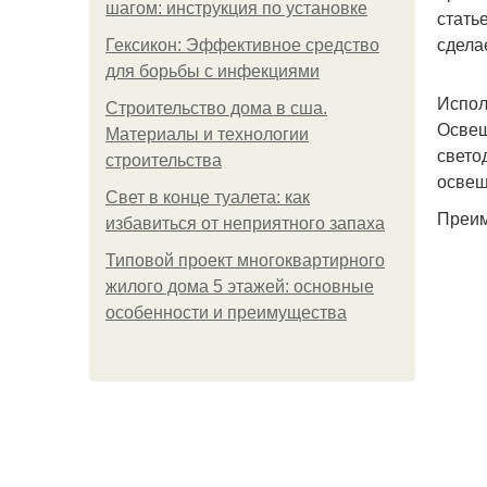
шагом: инструкция по установке
стать
сдела
Гексикон: Эффективное средство
для борьбы с инфекциями
Испол
Строительство дома в сша.
Освещ
Материалы и технологии
свето
строительства
освещ
Свет в конце туалета: как
Преим
избавиться от неприятного запаха
Типовой проект многоквартирного
жилого дома 5 этажей: основные
особенности и преимущества