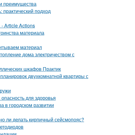
 и преимущества
: практический подход
 Article Actions
тоинства материала
читываем материал
топление дома электричеством с
аллических шкафов Практик
 планировок двухкомнатной квартиры с
аружи
 опасность для здоровья
ра в городском развитии
жно ли делать кирпичный сейсмопояс?
ветодиодов
ендации