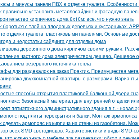
юсы и минусы панели ПВХ в отделке туалета. Особенности
к правильно установить металлосайдинг и фасадную панель
роительство кирпичного дома 8х10м: все, что нужно знать
к бороться с тлей на плодовых деревьях и кустарниках. APP -
то отделки туалета пластиковыми панелями. Основные дос
года и недостатки сайдинга для отделки дома
лицовка деревянного дома кирпичом своими руками. Расс
опление частного дома электричеством дешево. Дешевое о
ьзованием резервного источника тепла
афы для раздевалок на заказ Практик. Преимущества мет
анировка двухкомнатной квартиры с размерами. Варианты
ерами
остые способы открытия пластиковой балконной двери сн
ноплекс: безопасный материал для внутренней отделки или
оект пятиэтажного административного здания в г. - новая э
мопояс под плиты перекрытия и балки. Монтаж армопояса
к сделать армопояс из кирпича на стены из газобетона. Мо
зор всех SMD светодиодов. Характеристики и виды SMD-с
е, что нужно знать о мебели для раздевалки: обзор и реком