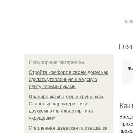
еже
Гля
Популярные материалы
Фа
Стройте комфорт в своем доме: как
сделать утепленную шведскую
плиту своими руками
Планировка квартир в хрущевках.
Основные характеристики
Как
двухкомнатных квартир типа
Введ
«хрущевки»
Прихо
Утепленная шведская плита шаг за
прихо