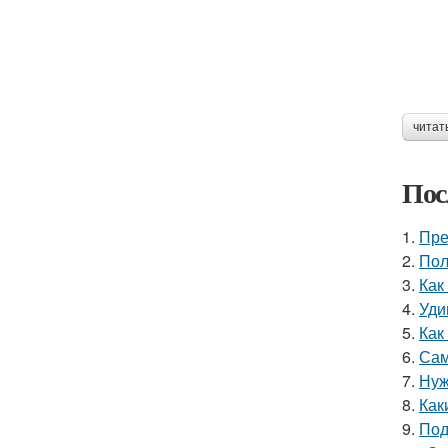
читат
Пос
1.
Пре
2.
Пол
3.
Как
4.
Уди
5.
Как
6.
Сам
7.
Нуж
8.
Как
9.
Под