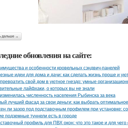
ь дальше →
ледние обновления на сайте:
имущества и особенности кровельных сэндвич-панелей
езные идеи для дома и дачи: как сделать жизнь проще и ую
 превратить свой дом в уютное гнездо: умные организацио
вительные лайфхаки, о которых вы не знали
 изменилась численность населения Рыбинска за века
ый лучший фасад за свои деньги: как выбрать оптимально
ен ли зазор под подставочным профилем при установке: с
ие подземные туннели есть в городе
ставочный профиль для ПВХ окон: что это такое и для чего