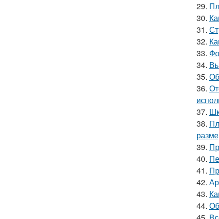
29.
Пл
30.
Ка
31.
Ст
32.
Ка
33.
Фо
34.
Вы
35.
Об
36.
От
испол
37.
Шк
38.
Пл
разм
39.
Пр
40.
Пе
41.
Пр
42.
Ар
43.
Ка
44.
Об
45.
Вс