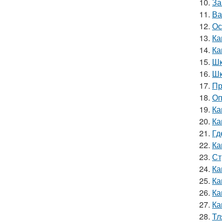
10.
За
11.
Ва
12.
Ос
13.
Ка
14.
Ка
15.
Шк
16.
Шк
17.
Пр
18.
Оп
19.
Ка
20.
Ка
21.
Гд
22.
Ка
23.
Ст
24.
Ка
25.
Ка
26.
Ка
27.
Ка
28.
Тл