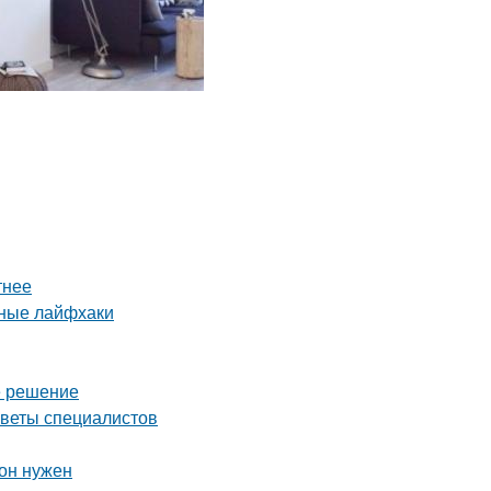
тнее
нные лайфхаки
е решение
оветы специалистов
 он нужен