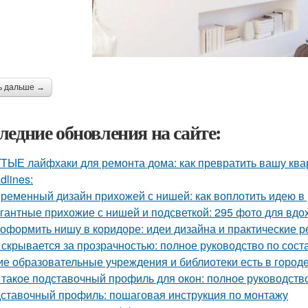
ь дальше →
ледние обновления на сайте:
ТЫЕ лайфхаки для ремонта дома: как превратить вашу квар
dlines:
ременный дизайн прихожей с нишей: как воплотить идею в
гантные прихожие с нишей и подсветкой: 295 фото для вд
 оформить нишу в коридоре: идеи дизайна и практические 
 скрывается за прозрачностью: полное руководство по сост
ие образовательные учреждения и библиотеки есть в город
 такое подставочный профиль для окон: полное руководств
ставочный профиль: пошаговая инструкция по монтажу