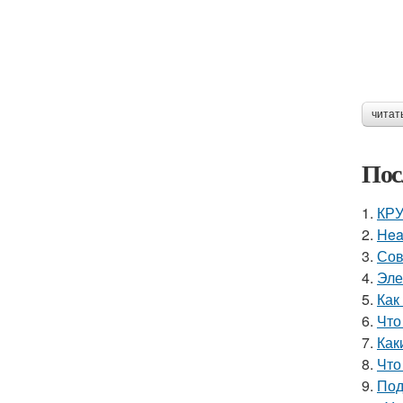
читат
Пос
1.
КРУ
2.
Hea
3.
Сов
4.
Эле
5.
Как
6.
Что
7.
Как
8.
Что
9.
Под