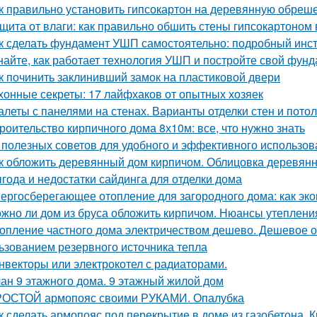
к правильно установить гипсокартон на деревянную обреше
щита от влаги: как правильно обшить стены гипсокартоном
к сделать фундамент УШП самостоятельно: подробный инс
найте, как работает технология УШП и постройте свой фун
к починить заклинивший замок на пластиковой двери
хонные секреты: 17 лайфхаков от опытных хозяек
алеты с панелями на стенах. Варианты отделки стен и пото
роительство кирпичного дома 8х10м: все, что нужно знать
 полезных советов для удобного и эффективного использов
к обложить деревянный дом кирпичом. Облицовка деревянн
года и недостатки сайдинга для отделки дома
ергосберегающее отопление для загородного дома: как эко
жно ли дом из бруса обложить кирпичом. Нюансы утеплени
опление частного дома электричеством дешево. Дешевое о
ьзованием резервного источника тепла
нвекторы или электрокотел с радиаторами.
ан 9 этажного дома. 9 этажный жилой дом
ОСТОЙ армопояс своими РУКАМИ. Опалубка
к сделать армопояс под перекрытие в доме из газобетона.