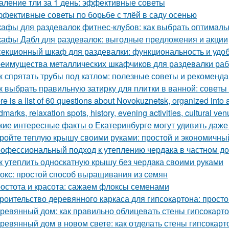
аление тли за 1 день: эффективные советы
фективные советы по борьбе с тлёй в саду осенью
афы для раздевалок фитнес-клубов: как выбрать оптимал
афы Дабл для раздевалок: выгодные предложения и акции
секционный шкаф для раздевалки: функциональность и удо
еимущества металлических шкафчиков для раздевалки рабо
к спрятать трубы под катлом: полезные советы и рекоменд
к выбрать правильную затирку для плитки в ванной: советы
re is a list of 60 questions about Novokuznetsk, organized into 
dmarks, relaxation spots, history, evening activities, cultural ven
кие интересные факты о Екатеринбурге могут удивить даж
ройте теплую крышу своими руками: простой и экономичны
офессиональный подход к утеплению чердака в частном д
к утеплить односкатную крышу без чердака своими руками
окс: простой способ выращивания из семян
остота и красота: сажаем флоксы семенами
роительство деревянного каркаса для гипсокартона: просто
ревянный дом: как правильно облицевать стены гипсокарт
ревянный дом в новом свете: как отделать стены гипсокар