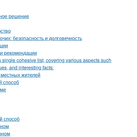
ьное решение
бство
чих: безопасность и долговечность
ации
 и рекомендации
a single cohesive list, covering various aspects such
ues, and interesting facts:
е местных жителей
й способ
оме
й способ
оном
тоном