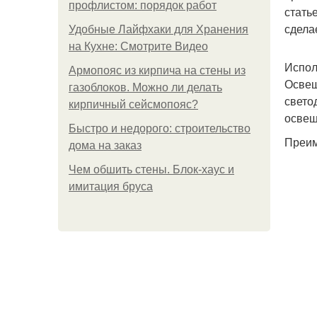
профлистом: порядок работ
стать
сдела
Удобные Лайфхаки для Хранения
на Кухне: Смотрите Видео
Испол
Армопояс из кирпича на стены из
Освещ
газоблоков. Можно ли делать
свето
кирпичный сейсмопояс?
освещ
Быстро и недорого: строительство
Преим
дома на заказ
Чем обшить стены. Блок-хаус и
имитация бруса