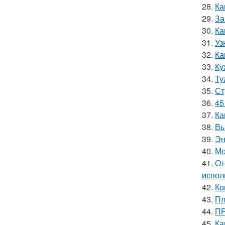
28.
Ка
29.
За
30.
Ка
31.
Уз
32.
Ка
33.
Ку
34.
Ту
35.
Ст
36.
45
37.
Ка
38.
Вы
39.
Эн
40.
Мо
41.
От
испол
42.
Ко
43.
Пл
44.
ПР
45.
Ка