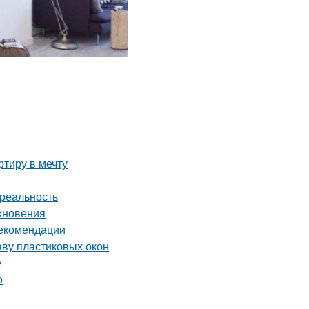
тиру в мечту
 реальность
охновения
рекомендации
аву пластиковых окон
е
о