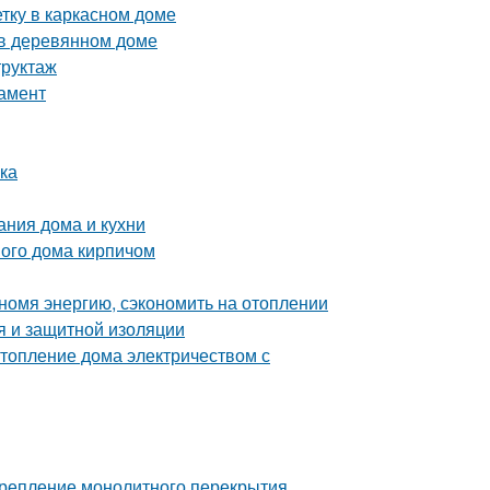
тку в каркасном доме
 в деревянном доме
труктаж
дамент
лка
ания дома и кухни
ого дома кирпичом
номя энергию, сэкономить на отоплении
я и защитной изоляции
топление дома электричеством с
 Крепление монолитного перекрытия